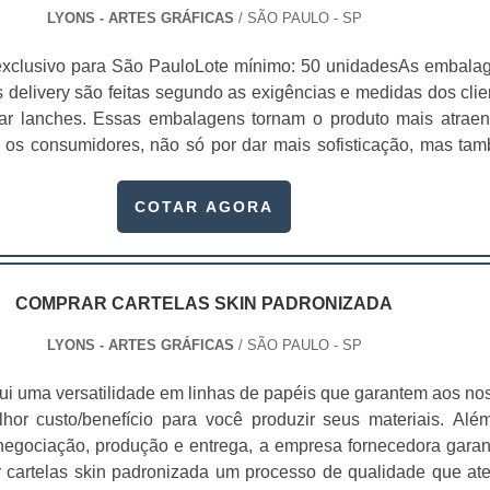
LYONS - ARTES GRÁFICAS
/ SÃO PAULO - SP
exclusivo para São PauloLote mínimo: 50 unidadesAs embala
 delivery são feitas segundo as exigências e medidas dos clie
ar lanches. Essas embalagens tornam o produto mais atraen
a os consumidores, não só por dar mais sofisticação, mas ta
o da sua empresa, mostrando o telefone e outros canais direto
om a embalagem personalizada, não será necessário investi
COTAR AGORA
rtões de divulgação da emp.
COMPRAR CARTELAS SKIN PADRONIZADA
LYONS - ARTES GRÁFICAS
/ SÃO PAULO - SP
sui uma versatilidade em linhas de papéis que garantem aos no
lhor custo/benefício para você produzir seus materiais. Alé
 negociação, produção e entrega, a empresa fornecedora garan
cartelas skin padronizada um processo de qualidade que at