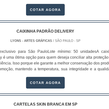
osos padrões neste tipo de insumo.As cartelas são utilizadas
s segmentos, seja na linha de produtos infantis, cosméti
COTAR AGORA
ndustriais, encartelados, dentre outros. Entre os principais atri
ilmente perceptíveis gerados pelo des
dade;Conveniência;Facilidade de uso;Segurança;Conforto;Prot
re outros.As cartelas são ideais para embalar produtos de men
CAIXINHA PADRÃO DELIVERY
ue não necessitam de muita sofisticação, mas exigem qualida
LYONS - ARTES GRÁFICAS
/ SÃO PAULO - SP
 baixo. Entre os principais atributos mais facilmente perceptí
 design estão a praticidade, conveniência, facilidade de 
exclusivo para São PauloLote mínimo: 50 unidadesA caix
rança e proteção ao produto.O cliente percebe ao comprar cart
ry é uma ótima opção para quem deseja conciliar alta proteção
ada que o produto pode ser produzido em papel, duplex, triple
ciência. Isso porque ele garante a melhor conservação dos prod
ser produzido em diversas gramaturas, assim como a bolha..
omoção, mantendo a temperatura, sua integridade e a qualid
asa dos clientes sem sofrer danos.Essas embalagens são fe
 recicláveis que mantém a integridade dos produtos e ajud
COTAR AGORA
, já que não causam danos a na.
CARTELAS SKIN BRANCA EM SP