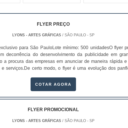
FLYER PREÇO
LYONS - ARTES GRÁFICAS
/ SÃO PAULO - SP
xclusivo para São PauloLote mínimo: 500 unidadesO flyer p
 em decorrência do desenvolvimento da publicidade em gra
do a procura das empresas em anunciar de maneira rápida e 
 e serviços.De certo modo, o flyer é uma evolução dos panfl
les criados a partir da invenção da imprensa. Características
stãoImpressos em uma grande quantidade;Impress...
COTAR AGORA
FLYER PROMOCIONAL
LYONS - ARTES GRÁFICAS
/ SÃO PAULO - SP