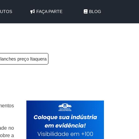
UTOS
FAÇA PARTE
BLOG
lanches preço Itaquera
mentos
dade no
sobre a