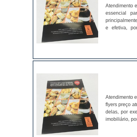
Atendimento e
essencial pa
principalment
e efetiva, p
impactante
arrebatador”.O
uma...
Atendimento e
flyers preço a
delas, por e
imobiliário, p
o de bebidas:
impactantes e