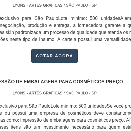
LYONS - ARTES GRÁFICAS
/ SÃO PAULO - SP
exclusivo para São PauloLote mínimo: 500 unidadesAlé
 negociação, produção e entrega, a fornecedora garante a 
las skin padronizada um processo de qualidade que atenda os 
rões neste tipo de insumo. A cartela possui uma versatilidad
is que garantem aos nossos clientes o melhor custo/benefício 
 seus materiais. As cartelas skin branca em SP são utilizadas
COTAR AGORA
s segmentos, seja na linha de produtos infantis, cosméti
ndustriais, encartelados, dentre outros. Entre os principais atri
ilmente perceptíveis gerados pelo des
dade;Conveniência;Facilidade de uso;Segurança;Conforto;Prot
ESSÃO DE EMBALAGENS PARA COSMÉTICOS PREÇO
re outros.As cartelas são ideais para embalar produtos de men
LYONS - ARTES GRÁFICAS
/ SÃO PAULO - SP
ue não necessitam de muita sofisticação, mas exigem qualida
 baixo. Entre os principais atributos mais facilmente perceptí
xclusivo para São PauloLote mínimo: 500 unidadesSe você pr
 design estão a praticidade, conveniência, facilidade de 
te ou possui uma empresa de cosméticos deve constantem
urança e proteção ao produto.O cliente percebe as cartelas 
sas como: Impressão de embalagens para cosméticos preço. Afi
podem ser produzido em papel, duplex, triplex ou couchê, 
sses itens são um investimento necessário para quem est
 em diversas gramaturas, assim como a bolha..