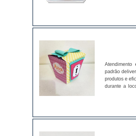
os mais rigor
mais variado
automotivos, i
mais fac
estão:Pratici
ao produto;Ent
quantidades q
valor unitário
gerados pelo
Atendimento 
conforto, segu
padrão delive
skin padroniz
produtos e efi
couchê, pode 
durante a loc
chegando na c
com materiais
meio ambiente