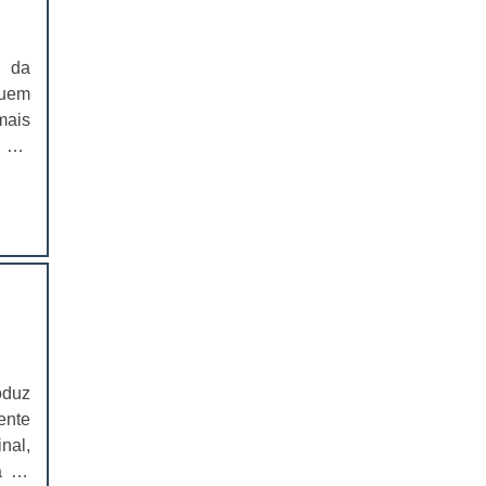
EMBALAGENS PARA FERRAMENTAS
m da
SOLAPAS PARA EMBALAGENS
quem
mais
SOLAPAS PREÇO
e em
CARTELAS SKIN
para
 nos
CARTELAS SKIN PREÇO
cos,
butos
CARTELAS BLISTER
ign
eção
IMPRESSÃO DE CATÁLOGOS
ores
IMPRESSÃO DE CATÁLOGOS PREÇO
de e
veis
oduz
IMPRESSÃO DE FOLDER
uso,
ente
skin
nal,
IMPRESSÃO DE FOLDERS PREÇO
pode
á no