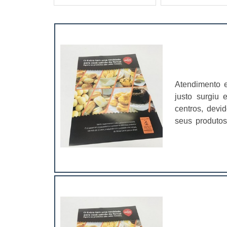
Atendimento e
justo surgiu
centros, devi
seus produtos
simples - aque
flyers em que