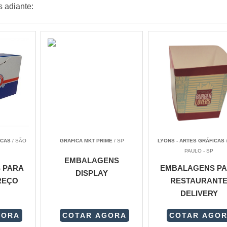
 adiante:
ICAS
/ SÃO
GRAFICA MKT PRIME
/ SP
LYONS - ARTES GRÁFICAS
PAULO - SP
EMBALAGENS
 PARA
EMBALAGENS P
DISPLAY
REÇO
RESTAURANT
DELIVERY
GORA
COTAR AGORA
COTAR AGO