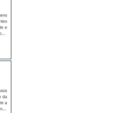
EMBALAGEM PARA SANDUICHE
NATURAL PREÇO
gens
CAIXAS PARA EMBALAGENS DE
ntes
COSMÉTICOS
te e
mbém
EMBALAGENS CAIXAS PARA
COSMÉTICOS
s de
r em
CAIXAS PARA PRODUTOS DELIVERY
CAIXAS PARA PRODUTOS DELIVERY
PREÇO
COMPRAR CAIXAS PARA PRODUTOS
DELIVERY
VALOR DAS CAIXAS PARA PRODUTOS
ssos
DELIVERY
m da
EMBALAGEM PLÁSTICA PARA
te a
FERRAMENTAS
enda