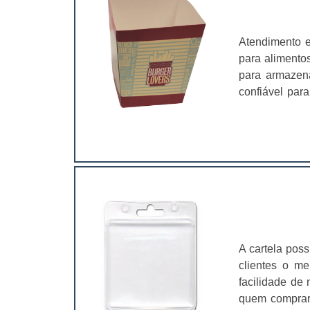
Atendimento 
para alimentos
para armazen
confiável par
pela divulgaçã
comunicação.C
panfletos e ca
A cartela pos
clientes o me
facilidade de
quem comprar 