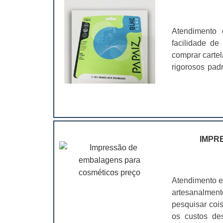
Atendimento 
facilidade de
comprar carte
rigorosos pad
linhas de papé
você produzir
mais variado
automotivos, i
mais fac
estão:Pratici
IMPR
ao produto;Ent
quantidades q
valor unitário
Atendimento e
gerados pelo
artesanalmen
conforto, seg
pesquisar coi
branca em SP 
os custos de
ser produzido