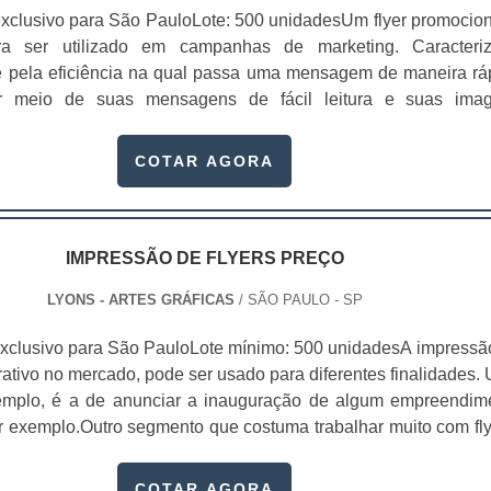
xclusivo para São PauloLote: 500 unidadesUm flyer promocion
ra ser utilizado em campanhas de marketing. Caracteri
e pela eficiência na qual passa uma mensagem de maneira rá
or meio de suas mensagens de fácil leitura e suas ima
s, um flyer vem geralmente acompanhado de um “sl
 texto é, em sua maioria, rápido e preciso. O flyer tem se tor
COTAR AGORA
IMPRESSÃO DE FLYERS PREÇO
LYONS - ARTES GRÁFICAS
/ SÃO PAULO - SP
xclusivo para São PauloLote mínimo: 500 unidadesA impressã
trativo no mercado, pode ser usado para diferentes finalidades.
xemplo, é a de anunciar a inauguração de algum empreendim
or exemplo.Outro segmento que costuma trabalhar muito com fly
 elas criam coleções, com uma seleção de imagens extremam
 adicionam um acabamento altamente difer...
COTAR AGORA