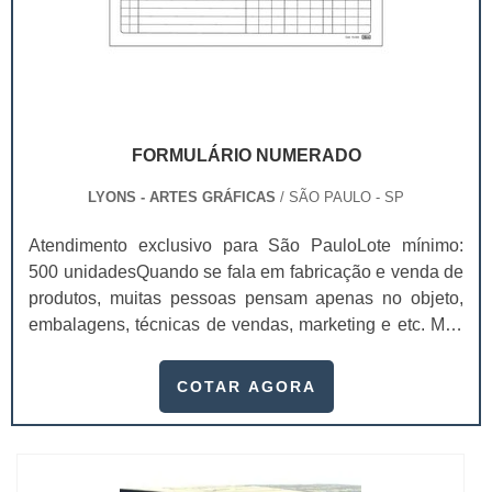
FORMULÁRIO NUMERADO
LYONS - ARTES GRÁFICAS
/ SÃO PAULO - SP
Atendimento exclusivo para São PauloLote mínimo:
500 unidadesQuando se fala em fabricação e venda de
produtos, muitas pessoas pensam apenas no objeto,
embalagens, técnicas de vendas, marketing e etc. Mas
esquecem que apesar de importantes, sem boa gestão
e logística adequada, esses esforços podem não valer
COTAR AGORA
a pena. Nesse quesito, o formulário numerado ganha
um papel de destaque muito abrangente, pois este item,
pode promover diversos ben...