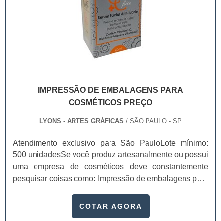
IMPRESSÃO DE EMBALAGENS PARA
COSMÉTICOS PREÇO
LYONS - ARTES GRÁFICAS
/ SÃO PAULO - SP
Atendimento exclusivo para São PauloLote mínimo:
500 unidadesSe você produz artesanalmente ou possui
uma empresa de cosméticos deve constantemente
pesquisar coisas como: Impressão de embalagens para
cosméticos preço. Afinal, os custos desses itens são
um investimento necessário para quem está no
COTAR AGORA
ramo. Até porque, o mercado de cosméticos tem sido