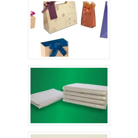
formato de cartucho para estimular seus consumidores.
Afinal, o cartucho permite muitas customizações que
enaltecem uma boa identidade visual para a marca.Isso
ocorre pois através deles é possível criar invólucros
ideais para agregar valor ao seu produto. Estes valores
podem ser emocionais, mas geram reflexos práticos
bastante objetivos como: Percepção de
funcionalidade;Identidade;Personalidade;Fidelidade à
marca;Sofsticação;Conveniência;Facilidade de uso.Em
outras palavras, além de proporcionar um ótimo
designer para compor o item, os cartuchos para
cosméticos, ainda promovem diversas funcionalidades,
que se tornam essenciais para as empresas que
buscam entregar o melhor ao seu cliente.Dessa forma,
além de proteger o produto e conter as principais
informações sobre ele, esse tipo de embalagem têm a
missão de atrair o público, pois deixaram de ser apenas
um simples envoltório e se tornaram parte importante