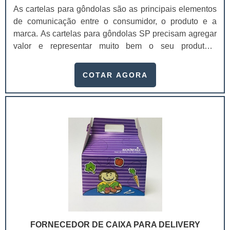
As cartelas para gôndolas são as principais elementos
de comunicação entre o consumidor, o produto e a
marca. As cartelas para gôndolas SP precisam agregar
valor e representar muito bem o seu produto.A
embalagem é o principal elemento de conexão e de
comunicação entre o consumidor, o produto e a marca.
COTAR AGORA
É um dos principais fatores que impulsionam a venda
do produto. Se a embalagem não estiver de acordo com
o produto, não chamar a atenção de quem o compra, a
chance do consumidor não perceber o produto é maior.
As cartelas para as gôndolas podem ser produzidas
com:Papel;Duplex;Triplex;Couchê;Pode ser produzido
em diversas gramaturas, assim como a bolha.Entre os
principais atributos mais facilmente perceptíveis
gerados pelo design estão a praticidade, conveniência,
facilidade de uso, conforto, segurança e proteção ao
produto.Uma pesquisa mostrou que entre produtos
semelhantes, o consumidor acaba preferindo o que
FORNECEDOR DE CAIXA PARA DELIVERY