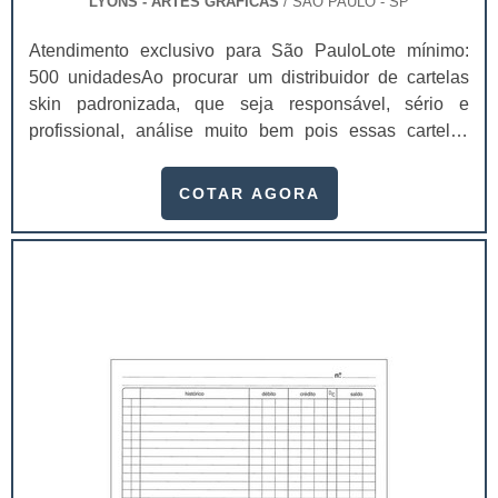
LYONS - ARTES GRÁFICAS
/ SÃO PAULO - SP
Atendimento exclusivo para São PauloLote mínimo:
500 unidadesAo procurar um distribuidor de cartelas
skin padronizada, que seja responsável, sério e
profissional, análise muito bem pois essas cartelas
desempenham uma utilidade muito grande ao seu
produto.A busca por empresas sérias para adquirir esse
COTAR AGORA
item é fundamental, pois apenas organizações idôneas
podem assegurar aos clientes características pontuais
no fluxo de fabricação das cart...