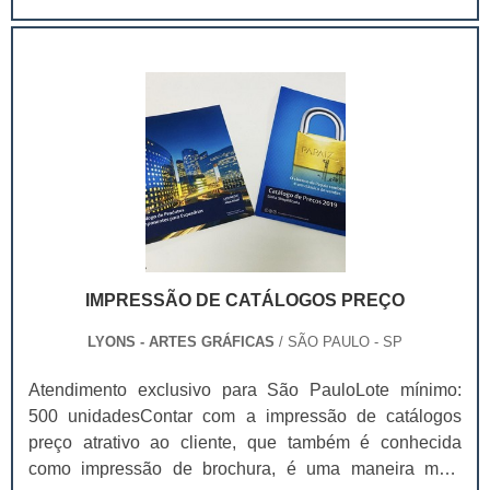
produtos mais comuns, é possível destacar: Alimentos;
Roupas; Artesanatos. Impresso em papel cartão de
diversas gramaturas : 250 g , 300 gr , 350 gr e 400 gr
IMPRESSÃO DE CATÁLOGOS PREÇO
LYONS - ARTES GRÁFICAS
/ SÃO PAULO - SP
Atendimento exclusivo para São PauloLote mínimo:
500 unidadesContar com a impressão de catálogos
preço atrativo ao cliente, que também é conhecida
como impressão de brochura, é uma maneira mais