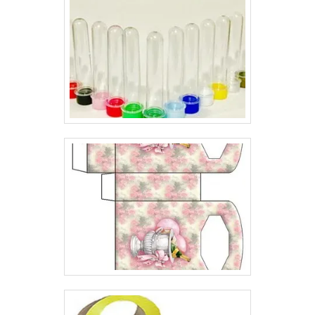
de cosméticos, como: Itens de higiene
pessoal;Maquiagem;Sabonete para o rosto;Sabonete
para a pele;Creme para pele;Creme e shampoos para
cabelo.Ou seja, os cartuchos para cosméticos também
possuem características especiais, e não é para menos.
Seu valor na decisão de escolha do consumidor é
extremamente relevante, por isso, o desenvolvimento
de um bom cartucho é muito importante.Por esse
motivo, em interesse de desenvolver cartuchos para
cosméticos é imprescindível contar com uma empresa
séria, que já esteja atuando no mercado há algum
tempo, pesquise as melhores e dê uma identificação
perfeita para o seu produto..