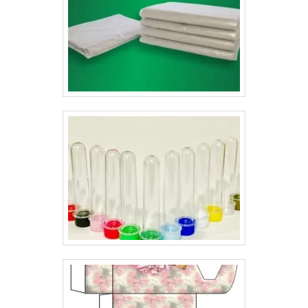
qualquer promoção e vantagem que está ocorrendo
naquele ponto de venda;Entre outros.Empresa com
ótimos valores no mercadoA Gráfica Lyons trabalha
com diversos tipos de papéis duplex e triplex, todos
com ótima qualidade. O wobbler preço justo no
mercado, é desenvolvido sempre de acordo com o
tamanho do produto. .