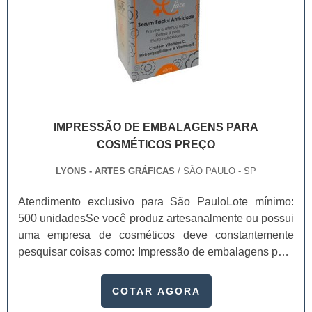
IMPRESSÃO DE EMBALAGENS PARA
COSMÉTICOS PREÇO
LYONS - ARTES GRÁFICAS
/ SÃO PAULO - SP
Atendimento exclusivo para São PauloLote mínimo:
500 unidadesSe você produz artesanalmente ou possui
uma empresa de cosméticos deve constantemente
pesquisar coisas como: Impressão de embalagens para
cosméticos preço. Afinal, os custos desses itens são
um investimento necessário para quem está no
COTAR AGORA
ramo. Até porque, o mercado de cosméticos tem sido