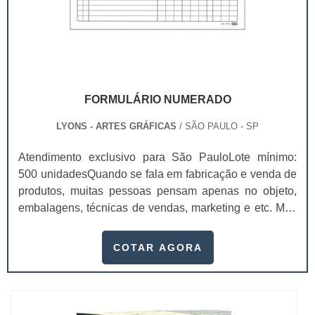
FORMULÁRIO NUMERADO
LYONS - ARTES GRÁFICAS
/ SÃO PAULO - SP
Atendimento exclusivo para São PauloLote mínimo:
500 unidadesQuando se fala em fabricação e venda de
produtos, muitas pessoas pensam apenas no objeto,
embalagens, técnicas de vendas, marketing e etc. Mas
esquecem que apesar de importantes, sem boa gestão
e logística adequada, esses esforços podem não valer
COTAR AGORA
a pena. Nesse quesito, o formulário numerado ganha
um papel de destaque muito abrangente, pois este item,
pode promover diversos ben...