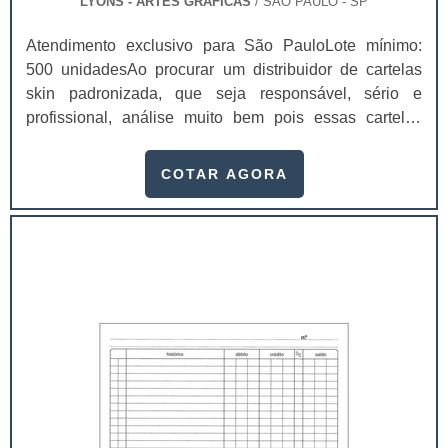
LYONS - ARTES GRÁFICAS
/ SÃO PAULO - SP
Atendimento exclusivo para São PauloLote mínimo:
500 unidadesAo procurar um distribuidor de cartelas
skin padronizada, que seja responsável, sério e
profissional, análise muito bem pois essas cartelas
desempenham uma utilidade muito grande ao seu
produto.A busca por empresas sérias para adquirir esse
COTAR AGORA
item é fundamental, pois apenas organizações idôneas
podem assegurar aos clientes características pontuais
no fluxo de fabricação das cart...