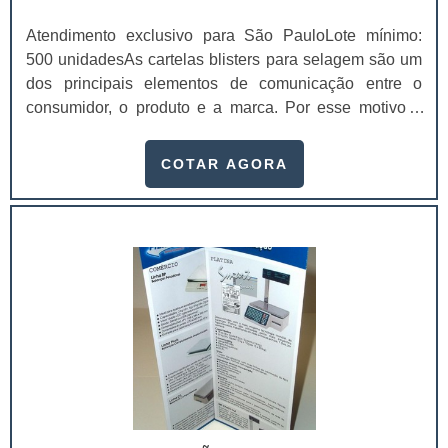
Atendimento exclusivo para São PauloLote mínimo:
500 unidadesAs cartelas blisters para selagem são um
dos principais elementos de comunicação entre o
consumidor, o produto e a marca. Por esse motivo é
imprescindível que elas agreguem valor e representem
muito bem o seu produto.Entre os principais atributos
COTAR AGORA
mais facilmente perceptíveis gerados pelo design das
cartelas blister para selagem
estão:Praticidade;Conveniência;Facilidade de
uso;Segurança e proteção ao produto.Ou seja, além de
proporcionar um alto designer para compor o produto,
as cartelas blister, ainda promovem diversas
funcionalidades, que se tornam essenciais para as
empresas que buscam entregar o melhor ao seu
cliente.Geralmente, as cartelas blisters para selagem
são utilizadas em produtos que requerem uma maior
sofisticação na embalagem, como:Produtos
infantis;Higiene pessoal;Cosméticos;Utilidades