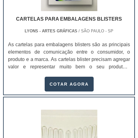
lembrar que ao possuir interesse neste tipo de produto
é imprescindível buscar uma empresa séria, que seja
especializada no segmento de desenvolvimento e
CARTELAS PARA EMBALAGENS BLISTERS
produção de cartelas para selagem.Dessa forma, você
adquire um produto de qualidade e obtém as garantias
LYONS - ARTES GRÁFICAS
/ SÃO PAULO - SP
proporcionadas apenas por empresas idôneas. .
As cartelas para embalagens blisters são as principais
elementos de comunicação entre o consumidor, o
produto e a marca. As cartelas blister precisam agregar
valor e representar muito bem o seu produto.A
embalagem é o principal elemento de conexão e de
comunicação entre o consumidor, o produto e a
COTAR AGORA
marca. É um dos principais fatores que impulsionam a
venda do produto. Se a embalagem não estiver de
acordo com o produto, não chamar a atenção de quem
o compra, a chance do consumidor não perceber o
produto é maior.Entre os principais atributos mais
facilmente perceptíveis gerados pelo design
estão:Praticidade;Conveniência;Facilidade de