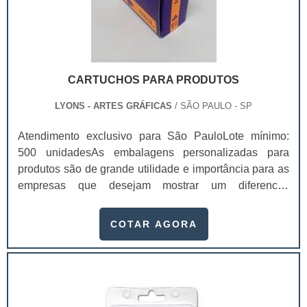
CARTUCHOS PARA PRODUTOS
LYONS - ARTES GRÁFICAS
/ SÃO PAULO - SP
Atendimento exclusivo para São PauloLote mínimo:
500 unidadesAs embalagens personalizadas para
produtos são de grande utilidade e importância para as
empresas que desejam mostrar um diferencial
competitivo. Até porque, é um dos principais elementos
de comunicação entre o consumidor, produto e a
COTAR AGORA
marca. Muitas empresas aproveitam a embalagem em
formato de cartucho para estimular seus consumidores.
Afinal, esse item permite muitas customizações que
enaltecem uma boa identidade visual para a marca.Isso
ocorre com os cartuchos para produtos, pois através