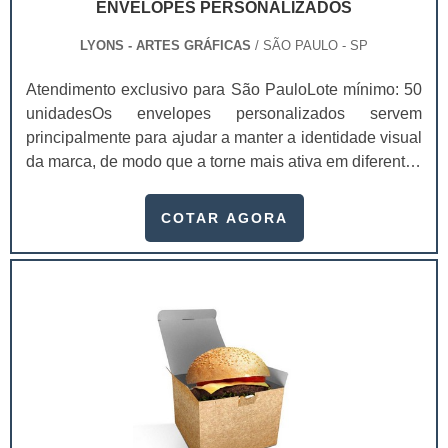
ENVELOPES PERSONALIZADOS
LYONS - ARTES GRÁFICAS
/ SÃO PAULO - SP
Atendimento exclusivo para São PauloLote mínimo: 50
unidadesOs envelopes personalizados servem
principalmente para ajudar a manter a identidade visual
da marca, de modo que a torne mais ativa em diferentes
âmbitos.Utilizando um envelope personalizado a
empresa conseguirá se manter presente no mercado de
COTAR AGORA
maneira diferenciada daqueles que não se
preocuparam com este detalhe e de uma forma
totalmente útil. Diferentes modelos
disponibilizadosEnvelope personalizado ofício;Saco
pequeno;Saco médio;Saco grande e para grandes
documentos;Entre outros.O envelope personalizado
serve para qualquer empresa ser lembrada por terem
pensado nestes detalhes considerados algo inovador e
criativo. Eles são extremamente eficientes para firmar a