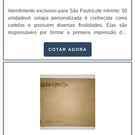
Atendimento exclusivo para São PauloLote mínimo: 50
unidadesA solapa personalizada é conhecida como
cartelas e possuem diversas finalidades. Elas são
responsáveis por formar a primeira impressão dos
clientes, logo, ao investir em solapas de qualidade é
possível aumentar as possibilidades de venda, visto
COTAR AGORA
que os valores da marca estarão presentes naquele
material. Contar com uma solapa é ainda melhor,
porque ela possui a identidade da empresa e consegue
atrair ainda mais os possíveis clientes. É p.