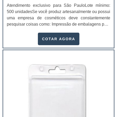
Atendimento exclusivo para São PauloLote mínimo:
500 unidadesSe você produz artesanalmente ou possui
uma empresa de cosméticos deve constantemente
pesquisar coisas como: Impressão de embalagens para
cosméticos preço. Afinal, os custos desses itens são
um investimento necessário para quem está no
COTAR AGORA
ramo. Até porque, o mercado de cosméticos tem sido
extremamente competitivo, assim, as embalagens
deixaram de ser apenas um invólucro desses pr...