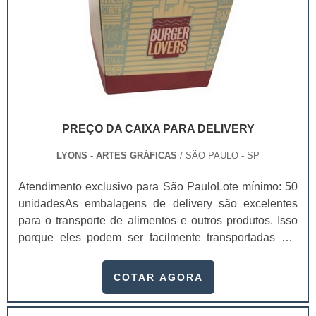
PREÇO DA CAIXA PARA DELIVERY
LYONS - ARTES GRÁFICAS
/ SÃO PAULO - SP
Atendimento exclusivo para São PauloLote mínimo: 50
unidadesAs embalagens de delivery são excelentes
para o transporte de alimentos e outros produtos. Isso
porque eles podem ser facilmente transportadas por
motoboys e entregadores, entregando os seus produtos
de forma ágil e rápida. Existem diversas caixas e
COTAR AGORA
pacotes personalizados, dependendo da sua
qualidade, pesquise o preço da caixa para delivery e