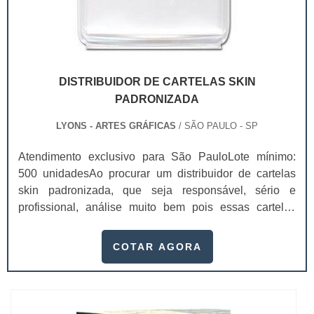
DISTRIBUIDOR DE CARTELAS SKIN
PADRONIZADA
LYONS - ARTES GRÁFICAS
/ SÃO PAULO - SP
Atendimento exclusivo para São PauloLote mínimo:
500 unidadesAo procurar um distribuidor de cartelas
skin padronizada, que seja responsável, sério e
profissional, análise muito bem pois essas cartelas
desempenham uma utilidade muito grande ao seu
produto.A busca por empresas sérias para adquirir esse
COTAR AGORA
item é fundamental, pois apenas organizações idôneas
podem assegurar aos clientes características pontuais
no fluxo de fabricação das cart...