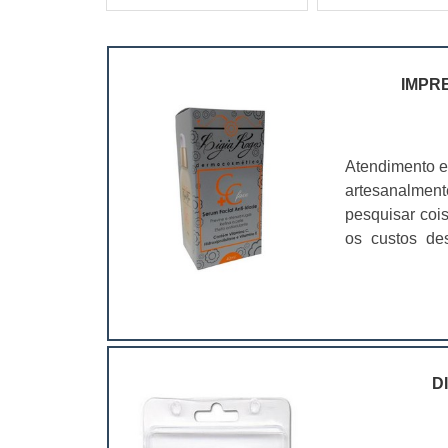
IMPR
Atendimento e
artesanalmen
pesquisar coi
os custos de
ramo. Até por
assim, as emb
D