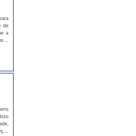
EMBALAGEM PARA SANDUICHE
NATURAL PREÇO
para
CAIXAS PARA EMBALAGENS DE
e de
COSMÉTICOS
ue a
tens
EMBALAGENS CAIXAS PARA
COSMÉTICOS
dado
Para
CAIXAS PARA PRODUTOS DELIVERY
para
cas
CAIXAS PARA PRODUTOS DELIVERY
PREÇO
el e
s.No
COMPRAR CAIXAS PARA PRODUTOS
rsos
DELIVERY
tes,
VALOR DAS CAIXAS PARA PRODUTOS
casas
gens
DELIVERY
urar
Isso
y, a
EMBALAGEM PLÁSTICA PARA
ade,
FERRAMENTAS
 vai
eças
utos