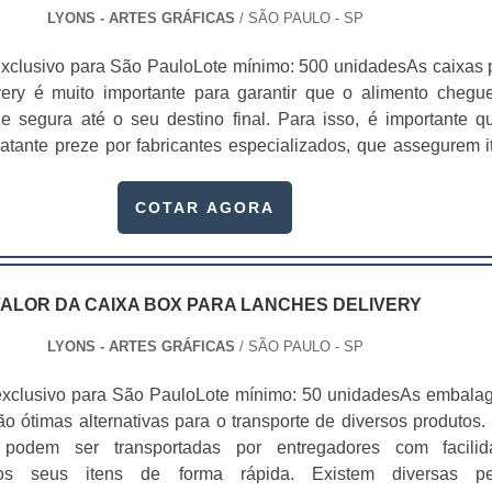
LYONS - ARTES GRÁFICAS
/ SÃO PAULO - SP
xclusivo para São PauloLote mínimo: 500 unidadesAs caixas 
very é muito importante para garantir que o alimento chegu
 e segura até o seu destino final. Para isso, é importante q
atante preze por fabricantes especializados, que assegurem i
dade e, de preferência, com tampa. No caso do delivery, o cui
gem deve ser tão minucioso quanto o preparo do alimento. 
COTAR AGORA
sa investiu em tecnologia de ponta e profissionais treinados 
 Alta eficiência de armazenagem;Característi
eis;Impressão em alta resolução Offset;Preço acessív
s à pronta entrega;Ótima relação custo-benefício;Entre outro
ALOR DA CAIXA BOX PARA LANCHES DELIVERY
duto costuma ser solicitado por donos e gestores de dive
LYONS - ARTES GRÁFICAS
/ SÃO PAULO - SP
incipalmente os que atuam em cinemas, fast foods, restauran
uffet, escritórios, empresas, hospitais, eventos corporativos, 
exclusivo para São PauloLote mínimo: 50 unidadesAs embala
ladas, dentre diversos outros setores que desejam asseg
o ótimas alternativas para o transporte de diversos produtos. 
 mínimos detalhes.Quando se trata de alimentos para deliver
podem ser transportadas por entregadores com facilid
a temperatura é indispensável. A manutenção da temperatura
os seus itens de forma rápida. Existem diversas p
to do tipo de material da embalagem. As caixas para prod