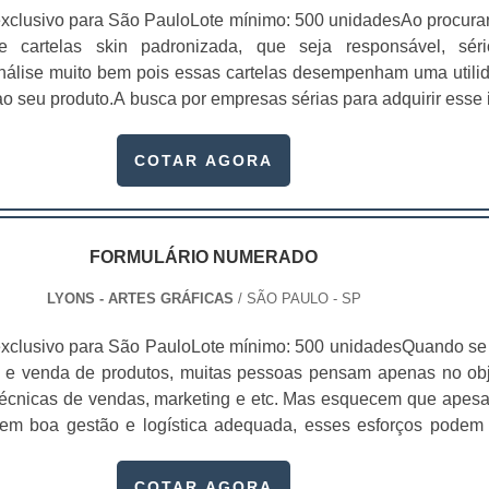
xclusivo para São PauloLote mínimo: 500 unidadesAo procura
 de cartelas skin padronizada, que seja responsável, sér
 análise muito bem pois essas cartelas desempenham uma utili
o seu produto.A busca por empresas sérias para adquirir esse 
, pois apenas organizações idôneas podem assegurar aos clie
 pontuais no fluxo de fabricação das cart...
COTAR AGORA
FORMULÁRIO NUMERADO
LYONS - ARTES GRÁFICAS
/ SÃO PAULO - SP
xclusivo para São PauloLote mínimo: 500 unidadesQuando se 
 e venda de produtos, muitas pessoas pensam apenas no obj
écnicas de vendas, marketing e etc. Mas esquecem que apesa
sem boa gestão e logística adequada, esses esforços podem
 Nesse quesito, o formulário numerado ganha um papel de dest
te, pois este item, pode promover diversos ben...
COTAR AGORA