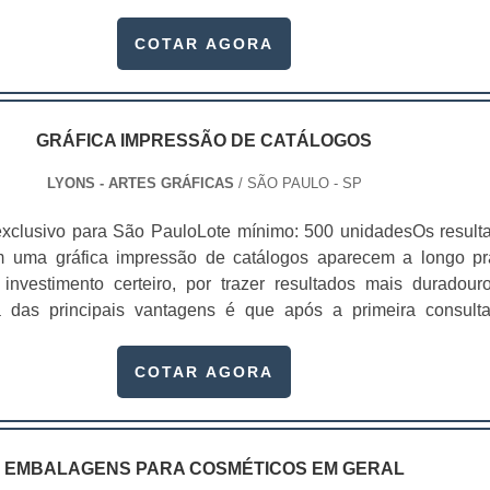
s, que dependendo da sua qualidade, o valor da caixa box 
apel cartonado são a melhor escolha para atender o delivery. 
very pode mudar.Essas embalagens são usadas em vários set
COTAR AGORA
de sustentáveis, as embalagens de papel têm grande capaci
omo alimentício, farmacêutico e cosmético. Com a.
lor. Com isso, o alimento chegará na temperatura desejada at
e..
GRÁFICA IMPRESSÃO DE CATÁLOGOS
LYONS - ARTES GRÁFICAS
/ SÃO PAULO - SP
xclusivo para São PauloLote mínimo: 500 unidadesOs result
m uma gráfica impressão de catálogos aparecem a longo pr
nvestimento certeiro, por trazer resultados mais duradour
 das principais vantagens é que após a primeira consult
uário pode vir a fazer consultas futuras, para compras que qu
utro momento. Por essa razão a possibilidade dos resultad
COTAR AGORA
Um catálogo - ou brochura - é uma das muitas maneiras atraent
de chamar a atenção dos clientes. Em um catálogo pode co
mações e fica ainda mais fácil encontrá-las devido a disposição
rrer do material.Nele é possível divulgar não somente os prod
EMBALAGENS PARA COSMÉTICOS EM GERAL