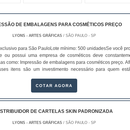
ESSÃO DE EMBALAGENS PARA COSMÉTICOS PREÇO
LYONS - ARTES GRÁFICAS
/ SÃO PAULO - SP
xclusivo para São PauloLote mínimo: 500 unidadesSe você pr
te ou possui uma empresa de cosméticos deve constantem
sas como: Impressão de embalagens para cosméticos preço. Afi
sses itens são um investimento necessário para quem est
que, o mercado de cosméticos tem sido extremamente competit
alagens deixaram de ser apenas um invólucro desses pr...
COTAR AGORA
ISTRIBUIDOR DE CARTELAS SKIN PADRONIZADA
LYONS - ARTES GRÁFICAS
/ SÃO PAULO - SP