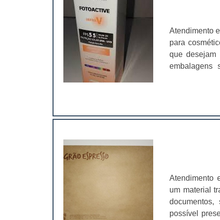
que a empres
Isso faz com q
pode, no fi
Atendimento e
trabalhaMod
para cosméti
outros.O tam
que desejam m
imaginação d
embalagens s
finalidade da
produto.Dess
de acordo com
prenda a aten
encontrar gr
a empresa. At
personaliza
por criar uma
sofisticação
primeiro cont
clientes..
cosméticos lev
apenas embala
encantar.Além
poder de agr
Atendimento 
necessidades 
um material t
no mercado. E
documentos, 
bastan
possível pres
funcional