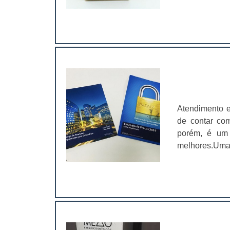
personalizado
delivery de p
lanches deli
porque, além 
industriais, c
de reter o ca
mãos do client
Atendimento e
de contar co
porém, é um i
melhores.Uma
catálogo, o us
fazer em um o
longo prazo. 
impactantes 
diversas infor
ficam no deco