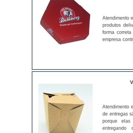
Atendimento e
produtos deli
forma correta
empresa contr
de alta quali
com a embala
isso, a empre
garantir:
biodegradáv
justo;Produto
V
geral, o pro
segmentos, pr
lanchonetes, b
Atendimento 
noturnas, ba
de entregas sã
qualidade nos
porque elas 
conservação d
entregando 
depender mui