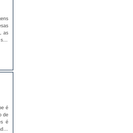
odo.
 que
EMBALAGENS PARA FERRAMENTAS
fica
gens
SOLAPAS PARA EMBALAGENS
ntre
esas
om a
, as
SOLAPAS PREÇO
om a
 seu
ados
CARTELAS SKIN
ssão
Onde
os e
atos
CARTELAS SKIN PREÇO
ntes
de e
er o
CARTELAS BLISTER
seus
 dos
asta
IMPRESSÃO DE CATÁLOGOS
te e
IMPRESSÃO DE CATÁLOGOS PREÇO
em o
e às
pe é
IMPRESSÃO DE FOLDER
reto
o de
icos
es é
IMPRESSÃO DE FOLDERS PREÇO
de
ados
e à