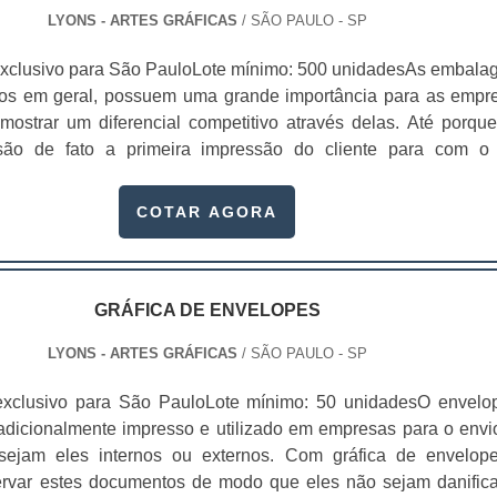
a fornece, como também informações da empresa como um t
LYONS - ARTES GRÁFICAS
/ SÃO PAULO - SP
ue o interesse de consumo dos clientes seja ainda mais alto, o
nal, alavancar as vendas. Segmentos em que a grá
xclusivo para São PauloLote mínimo: 500 unidadesAs embala
a;Cama, mesa e banho;Peças automotivas; Cosméticos;E
cos em geral, possuem uma grande importância para as empr
anho de uma gráfica de folder pode variar de acordo c
ostrar um diferencial competitivo através delas. Até porque
o designer que o está produzindo e também de acordo c
ão de fato a primeira impressão do cliente para com o
 impressão. É possível elaborar folder em tamanhos personaliz
a maneira, é de suma importância que essa primeira impre
 o desejo dos clientes. A gramatura pode ir de 60 a até 400.
ção do consumidor e o faça querer saber mais sobre os produt
COTAR AGORA
áfica impressão de catálogosA gráfica Lyons oferece form
é porque, a embalagem tem a capacidade de conquistar os clie
dos para que as embalagens sejam repletas de qualida
 conexão entre o consumidor e a marca. Isso acontece por s
, sempre passando a melhor impressão para as empresas e 
ato tangível entre os dois. A disputa por espaço no universo
ou a indústria a fazer da embalagem o principal atrativo. Não b
GRÁFICA DE ENVELOPES
r o produto, ela também deve informar, facilitar o transpor
LYONS - ARTES GRÁFICAS
/ SÃO PAULO - SP
 disso, o design das embalagens para cosméticos em geral t
egar valor aos produtos ao adequá-los de forma eficient
exclusivo para São PauloLote mínimo: 50 unidadesO envelo
e expectativas do consumidor e definir seu posicionamento cor
radicionalmente impresso e utilizado em empresas para o envi
stes valores podem ser emocionais, mas geram reflexos prát
sejam eles internos ou externos. Com gráfica de envelop
te objetivos como: Percepção 
ervar estes documentos de modo que eles não sejam danific
idade;Identidade;Personalidade;Fidelidad