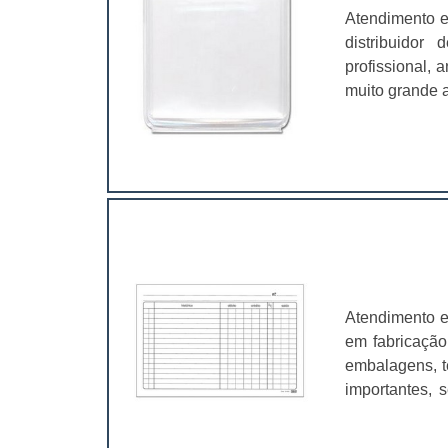
Atendimento e
distribuidor
profissional,
muito grande a
é fundamental
características
Atendimento e
em fabricação
embalagens, t
importantes, 
valer a pena.
muito abrangen