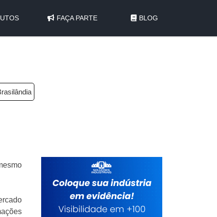
UTOS
FAÇA PARTE
BLOG
rasilândia
 mesmo
ercado
mações