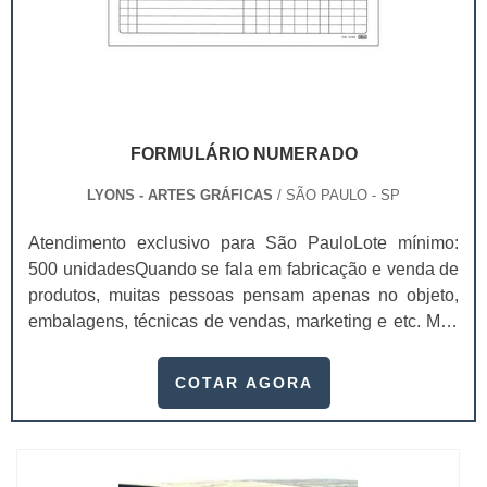
FORMULÁRIO NUMERADO
LYONS - ARTES GRÁFICAS
/ SÃO PAULO - SP
Atendimento exclusivo para São PauloLote mínimo:
500 unidadesQuando se fala em fabricação e venda de
produtos, muitas pessoas pensam apenas no objeto,
embalagens, técnicas de vendas, marketing e etc. Mas
esquecem que apesar de importantes, sem boa gestão
e logística adequada, esses esforços podem não valer
COTAR AGORA
a pena. Nesse quesito, o formulário numerado ganha
um papel de destaque muito abrangente, pois este item,
pode promover diversos ben...