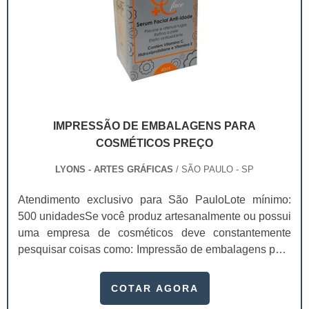
IMPRESSÃO DE EMBALAGENS PARA
COSMÉTICOS PREÇO
LYONS - ARTES GRÁFICAS
/ SÃO PAULO - SP
Atendimento exclusivo para São PauloLote mínimo:
500 unidadesSe você produz artesanalmente ou possui
uma empresa de cosméticos deve constantemente
pesquisar coisas como: Impressão de embalagens para
cosméticos preço. Afinal, os custos desses itens são
um investimento necessário para quem está no
COTAR AGORA
ramo. Até porque, o mercado de cosméticos tem sido