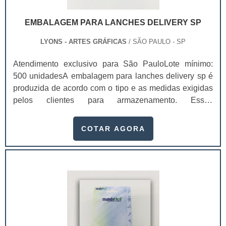
EMBALAGEM PARA LANCHES DELIVERY SP
LYONS - ARTES GRÁFICAS
/ SÃO PAULO - SP
Atendimento exclusivo para São PauloLote mínimo:
500 unidadesA embalagem para lanches delivery sp é
produzida de acordo com o tipo e as medidas exigidas
pelos clientes para armazenamento. Essas
embalagens tornam o produto mais atraente e confiável
para os consumidores, não só pela sofisticação, mas
COTAR AGORA
também pela possibilidade de divulgar sua empresa,
mostrando o telefone e outros canais de
comunicação.Com a embalagem personalizada, não
será necessário investir em panfletos e cartões de
divulgação da empresa, pois todos os contatos já estão
presentes na peça, ajudando na redução dos seus
custos com publicidade.Benefícios das embalagens
para alimentosUm dos seus principais benefícios das