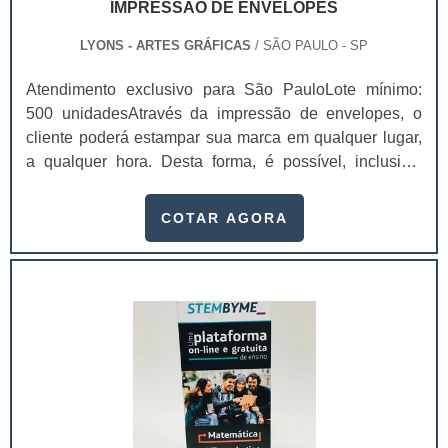
IMPRESSÃO DE ENVELOPES
LYONS - ARTES GRÁFICAS
/ SÃO PAULO - SP
Atendimento exclusivo para São PauloLote mínimo:
500 unidadesAtravés da impressão de envelopes, o
cliente poderá estampar sua marca em qualquer lugar,
a qualquer hora. Desta forma, é possível, inclusive,
atrair mais olhares e prospectar possíveis clientes. Com
a impressão, uma empresa pode ter diversas
COTAR AGORA
vantagens.Benefícios proporcionados pelo
serviçoFidelizar a marca;Impor mais
profissionalismo; Transmitir uma maior
credibilidade;Personalizar os materiais de
escritório.Utilizar envelopes para enviar cartas, ofícios,
folhetos, cartões, catálogos, entre outros documentos, é
importante para não danificar nenhum destes materiais
durante o percurso do transporte. Nestes envelopes são
inseridas informações a respeito tanto do remetente