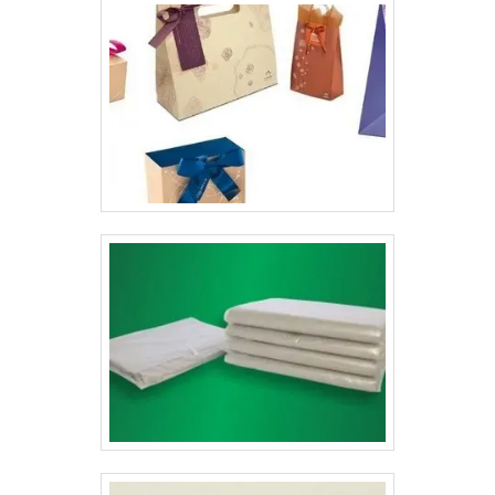
estão:Praticidade;Conveniência;Facilidade de
uso;Conforto;Segurança;Proteção ao produto.Uma
pesquisa mostrou ainda que entre produtos
semelhantes, o consumidor acaba preferindo o que
possui a embalagem mais atraente, bela e prática,
estando inclusive disposto a experimentar uma marca
nova se a embalagem desta possuir tais características,
já que isso está diretamente relacionado à valorização
da auto-estima do consumidor.As cartelas para
embalagens blisters são utilizadas em produtos que
requerem uma maior sofisticação na embalagem, como
produtos infantis, higiene pessoal, cosméticos,
utilidades domésticas, papelaria, automotivos, pet shop,
componentes eletrônicos, encartelados e outros. A
cartela blister pode ser produzido em papel, duplex,
triplex ou couchê, pode ser produzido em diversas
gramaturas, assim como a bolha..