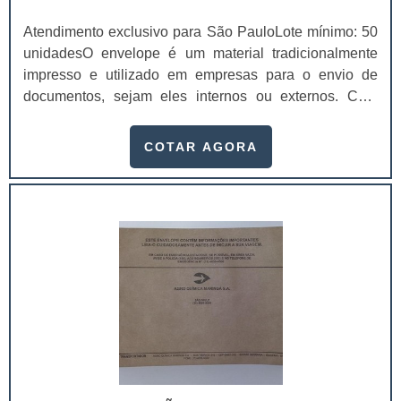
Atendimento exclusivo para São PauloLote mínimo: 50
unidadesO envelope é um material tradicionalmente
impresso e utilizado em empresas para o envio de
documentos, sejam eles internos ou externos. Com
gráfica de envelopes é possível preservar estes
documentos de modo que eles não sejam danificados
COTAR AGORA
durante o percurso.Produto garante ótima
resistênciaDependendo do material que os envelopes
forem feitos, é possível sequer danificá-los durante o
transporte. Tudo vai de acordo com: O tamanho do
docume.