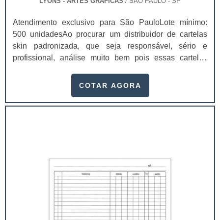
LYONS - ARTES GRÁFICAS
/ SÃO PAULO - SP
Atendimento exclusivo para São PauloLote mínimo:
500 unidadesAo procurar um distribuidor de cartelas
skin padronizada, que seja responsável, sério e
profissional, análise muito bem pois essas cartelas
desempenham uma utilidade muito grande ao seu
produto.A busca por empresas sérias para adquirir esse
COTAR AGORA
item é fundamental, pois apenas organizações idôneas
podem assegurar aos clientes características pontuais
no fluxo de fabricação das cart...