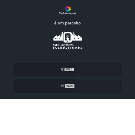
é um parceiro
W3C
W3C