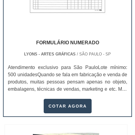
FORMULÁRIO NUMERADO
LYONS - ARTES GRÁFICAS
/ SÃO PAULO - SP
Atendimento exclusivo para São PauloLote mínimo:
500 unidadesQuando se fala em fabricação e venda de
produtos, muitas pessoas pensam apenas no objeto,
embalagens, técnicas de vendas, marketing e etc. Mas
esquecem que apesar de importantes, sem boa gestão
e logística adequada, esses esforços podem não valer
COTAR AGORA
a pena. Nesse quesito, o formulário numerado ganha
um papel de destaque muito abrangente, pois este item,
pode promover diversos ben...