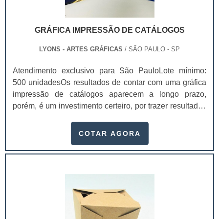
GRÁFICA IMPRESSÃO DE CATÁLOGOS
LYONS - ARTES GRÁFICAS
/ SÃO PAULO - SP
Atendimento exclusivo para São PauloLote mínimo:
500 unidadesOs resultados de contar com uma gráfica
impressão de catálogos aparecem a longo prazo,
porém, é um investimento certeiro, por trazer resultados
mais duradouros e melhores.Uma das principais
vantagens é que após a primeira consulta ao catálogo,
COTAR AGORA
o usuário pode vir a fazer consultas futuras, para
compras que queira fazer em um outro momento. Por
essa razão a possibilidade dos resultados a longo
prazo. Um catálogo - ou brochura - é uma das muitas
maneiras atraentes e impactantes de chamar a atenção
dos clientes. Em um catálogo pode conter diversas
informações e fica ainda mais fácil encontrá-las devido