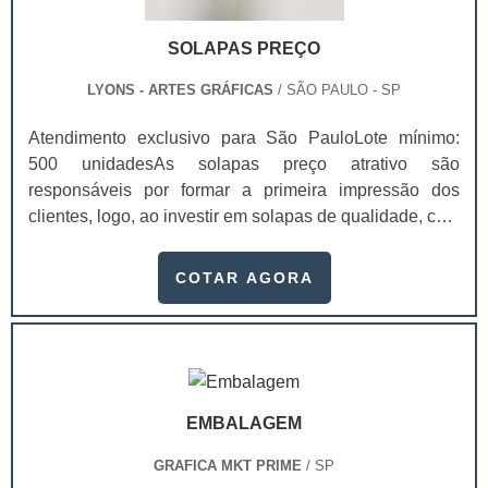
atividades e organizar uma agenda. Existem diversos
tipos de calendários consoante a forma como for
SOLAPAS PREÇO
dividido o tempo. No mundo ocidental, o calendário
mais usado é o calendário gregoriano.
LYONS - ARTES GRÁFICAS
/ SÃO PAULO - SP
Atendimento exclusivo para São PauloLote mínimo:
500 unidadesAs solapas preço atrativo são
responsáveis por formar a primeira impressão dos
clientes, logo, ao investir em solapas de qualidade, com
uma empresa de confiança, é possível aumentar,
inclusive, as possibilidades de venda, visto que os
COTAR AGORA
valores da marca estarão presentes naquele
material. Com as solapas, conhecidas também como
cartelas, é possível que os consumidores identifiquem
melhor os produtos, se atraiam mais e, como benefício
para a empresa, as vendas podem ser alavancadas.As
EMBALAGEM
solapas são extremamente práticas e funcionais para
prender qualquer produto e deixá-los em uma melhor
GRAFICA MKT PRIME
/ SP
exposição em gôndolas, por exemplo. O acabamento