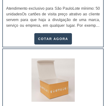
Atendimento exclusivo para São PauloLote mínimo: 50
unidadesOs cartões de visita preço atrativo ao cliente
servem para que haja a divulgação de uma marca,
serviço ou empresa, em qualquer lugar. Por exemplo:
há uma feira que reúne as maiores empresas do
segmento em um único lugar. É extremamente
COTAR AGORA
importante contar com um cartão de visita para que se
faça contatos.Atualmente, o networking (criar uma rede
de contatos profissionais) é tudo. Dependendo de qual
for o segmento, o responsável pode conseguir
diferentes contatos por meio da distribuição dos cartões
de visita.Principais públicos atingidos com o
produtoClientes; Parceiros; Fornecedores;Entre
outros.Um bom cartão de visitas é a representação da
empresa que é entregue para possíveis clientes,
parceiros ou fornecedores. No entanto, antes de
elaborar algum é necessário notar alguns pontos: um
cartão de visita não pode ter somente o contato e o