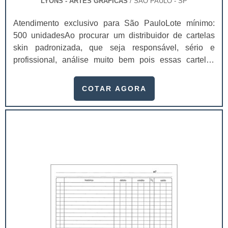
LYONS - ARTES GRÁFICAS
/ SÃO PAULO - SP
Atendimento exclusivo para São PauloLote mínimo:
500 unidadesAo procurar um distribuidor de cartelas
skin padronizada, que seja responsável, sério e
profissional, análise muito bem pois essas cartelas
desempenham uma utilidade muito grande ao seu
produto.A busca por empresas sérias para adquirir esse
COTAR AGORA
item é fundamental, pois apenas organizações idôneas
podem assegurar aos clientes características pontuais
no fluxo de fabricação das cart...