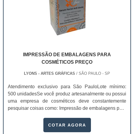
IMPRESSÃO DE EMBALAGENS PARA
COSMÉTICOS PREÇO
LYONS - ARTES GRÁFICAS
/ SÃO PAULO - SP
Atendimento exclusivo para São PauloLote mínimo:
500 unidadesSe você produz artesanalmente ou possui
uma empresa de cosméticos deve constantemente
pesquisar coisas como: Impressão de embalagens para
cosméticos preço. Afinal, os custos desses itens são
um investimento necessário para quem está no
COTAR AGORA
ramo. Até porque, o mercado de cosméticos tem sido