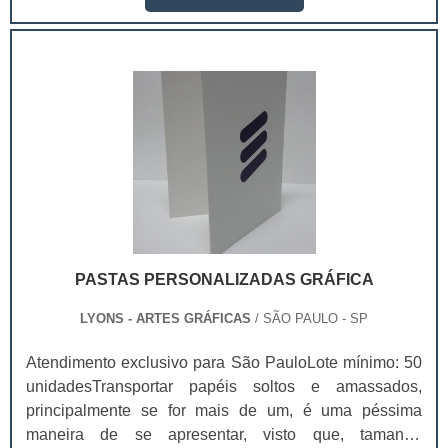
em atacados.Este tipo de cartela pode ser produzido
em diferentes materiais: papel duplex, triplex e a
gramatura, em sua maioria, varia de 200 a 400 gramas.
Com as cartelas skin é.
PASTAS PERSONALIZADAS GRÁFICA
LYONS - ARTES GRÁFICAS
/ SÃO PAULO - SP
Atendimento exclusivo para São PauloLote mínimo: 50
unidadesTransportar papéis soltos e amassados,
principalmente se for mais de um, é uma péssima
maneira de se apresentar, visto que, tamanha