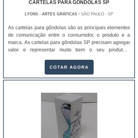
CARTELAS PARA GONDOLAS SP
LYONS - ARTES GRÁFICAS
/ SÃO PAULO - SP
As cartelas para gôndolas são as principais elementos
de comunicação entre o consumidor, o produto e a
marca. As cartelas para gôndolas SP precisam agregar
valor e representar muito bem o seu produto.A
embalagem é o principal elemento de conexão e de
comunicação entre o consumidor, o produto e a marca.
COTAR AGORA
É um dos principais fatores que impulsionam a venda
do produto. Se a embalagem não estiver de acordo com
o produto, não chamar a atenção de quem o compra, a
chance do consumidor não perceber o produto é maior.
As cartelas para as gôndolas podem ser produzidas
com:Papel;Duplex;Triplex;Couchê;Pode ser produzido
em diversas gramaturas, assim como a bolha.Entre os
principais atributos mais facilmente perceptíveis
gerados pelo design estão a praticidade, conveniência,