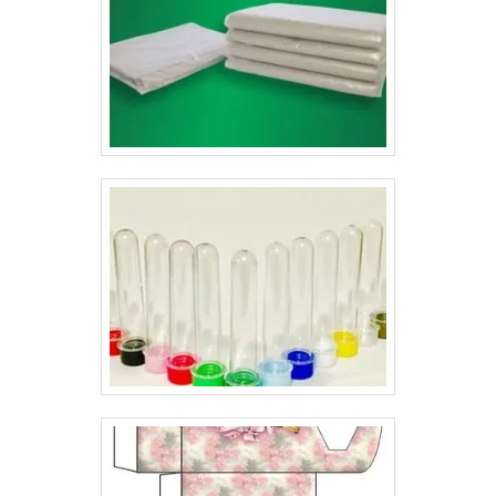
seguir essa linha.Atribuições atendidas ao adquirir o
produtoCausar uma boa primeira impressão; Não
amassar seus documentos; Mostrar limpeza e
organização;Entre outras.Empresa também atua como
ótima gráfica A gráfica Lyons oferece formatos
personalizados de pastas personalizadas gráfica
repletas de qualidade e sofisticação, sempre passando
a melhor impressão para as empresas e seus clientes..