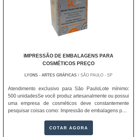
IMPRESSÃO DE EMBALAGENS PARA
COSMÉTICOS PREÇO
LYONS - ARTES GRÁFICAS
/ SÃO PAULO - SP
Atendimento exclusivo para São PauloLote mínimo:
500 unidadesSe você produz artesanalmente ou possui
uma empresa de cosméticos deve constantemente
pesquisar coisas como: Impressão de embalagens para
cosméticos preço. Afinal, os custos desses itens são
um investimento necessário para quem está no
COTAR AGORA
ramo. Até porque, o mercado de cosméticos tem sido