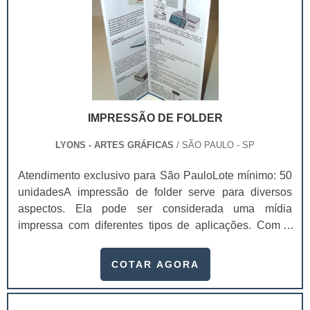
importante.Para desenvolver seus cartuchos para
produtos de forma profissional é imprescindível contar
com uma empresa séria, que já esteja atuando no
mercado há algum tempo, pesquise as melhores e dê
uma identificação perfeita para o seu produto..
IMPRESSÃO DE FOLDER
LYONS - ARTES GRÁFICAS
/ SÃO PAULO - SP
Atendimento exclusivo para São PauloLote mínimo: 50
unidadesA impressão de folder serve para diversos
aspectos. Ela pode ser considerada uma mídia
impressa com diferentes tipos de aplicações. Com a
impressão em folder é possível obter um veículo
altamente informativo e de circulação rápida.Funções
COTAR AGORA
realizadas pelo folder Apresentar uma empresa;
Apresentar uma marca; Divulgar uma pessoa ou
evento; Divulgar um serviço ou produto específico;