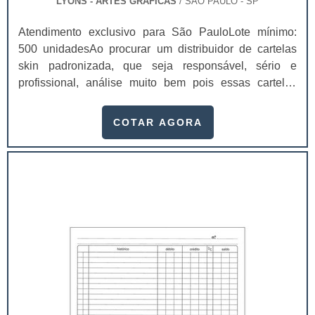
LYONS - ARTES GRÁFICAS
/ SÃO PAULO - SP
Atendimento exclusivo para São PauloLote mínimo:
500 unidadesAo procurar um distribuidor de cartelas
skin padronizada, que seja responsável, sério e
profissional, análise muito bem pois essas cartelas
desempenham uma utilidade muito grande ao seu
produto.A busca por empresas sérias para adquirir esse
COTAR AGORA
item é fundamental, pois apenas organizações idôneas
podem assegurar aos clientes características pontuais
no fluxo de fabricação das cart...