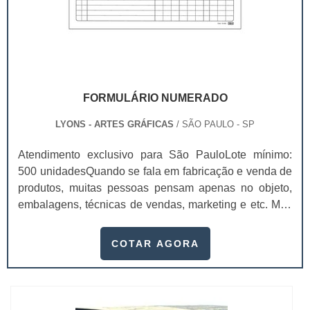
FORMULÁRIO NUMERADO
LYONS - ARTES GRÁFICAS
/ SÃO PAULO - SP
Atendimento exclusivo para São PauloLote mínimo:
500 unidadesQuando se fala em fabricação e venda de
produtos, muitas pessoas pensam apenas no objeto,
embalagens, técnicas de vendas, marketing e etc. Mas
esquecem que apesar de importantes, sem boa gestão
e logística adequada, esses esforços podem não valer
COTAR AGORA
a pena. Nesse quesito, o formulário numerado ganha
um papel de destaque muito abrangente, pois este item,
pode promover diversos ben...