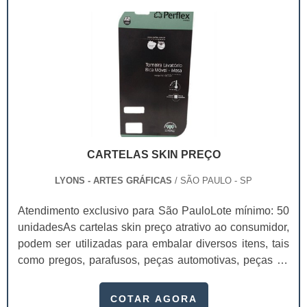
Entre outros.No folder dá para incluir orientações e até .
CARTELAS SKIN PREÇO
LYONS - ARTES GRÁFICAS
/ SÃO PAULO - SP
Atendimento exclusivo para São PauloLote mínimo: 50
unidadesAs cartelas skin preço atrativo ao consumidor,
podem ser utilizadas para embalar diversos itens, tais
como pregos, parafusos, peças automotivas, peças de
metal rígidas, utilidades domésticas de baixo custo,
velas de aniversário, ferragens e brinquedos vendidos
COTAR AGORA