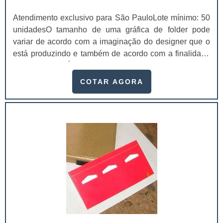
Atendimento exclusivo para São PauloLote mínimo: 50
unidadesO tamanho de uma gráfica de folder pode
variar de acordo com a imaginação do designer que o
está produzindo e também de acordo com a finalidade
da impressão. É possível elaborar folder em tamanhos
personalizados de acordo com o desejo dos clientes. A
COTAR AGORA
gramatura pode ir de 60 a até 400. Diferentes formas de
divulgação Panfletos; Folders; Folhetos; Flyers; Entre
outros. Um folder promocional é essencial para ser
utilizado em campanhas de .