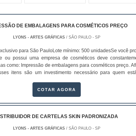
ESSÃO DE EMBALAGENS PARA COSMÉTICOS PREÇO
LYONS - ARTES GRÁFICAS
/ SÃO PAULO - SP
xclusivo para São PauloLote mínimo: 500 unidadesSe você pr
te ou possui uma empresa de cosméticos deve constantem
sas como: Impressão de embalagens para cosméticos preço. Afi
sses itens são um investimento necessário para quem est
que, o mercado de cosméticos tem sido extremamente competit
alagens deixaram de ser apenas um invólucro desses pr...
COTAR AGORA
ISTRIBUIDOR DE CARTELAS SKIN PADRONIZADA
LYONS - ARTES GRÁFICAS
/ SÃO PAULO - SP