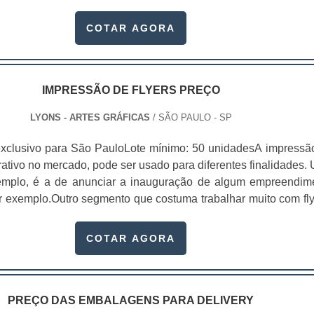
asa dos clientes sem sofrer nenhum dano.Essas caixas
 com materiais recicláveis que mantém a qualidade dos produt
COTAR AGORA
 ambiente, já que não poluem a natu.
IMPRESSÃO DE FLYERS PREÇO
LYONS - ARTES GRÁFICAS
/ SÃO PAULO - SP
xclusivo para São PauloLote mínimo: 50 unidadesA impressã
trativo no mercado, pode ser usado para diferentes finalidades.
xemplo, é a de anunciar a inauguração de algum empreendim
or exemplo.Outro segmento que costuma trabalhar muito com fly
 elas criam coleções, com uma seleção de imagens extremam
 adicionam um acabamento altamente diferenciado, para que
COTAR AGORA
do de maneira gratuita pe.
PREÇO DAS EMBALAGENS PARA DELIVERY