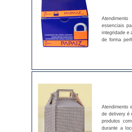
Atendimento 
essenciais pa
integridade e 
de forma perf
preço das em
setores, como
excelente na 
Atendimento 
de delivery é
produtos com
durante a lo