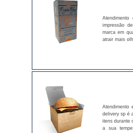
Atendimento
impressão de
marca em qual
atrair mais o
do produto/se
tipos de imp
serviço.Saber
Atendimento 
delivery sp é 
itens durante 
a sua temper