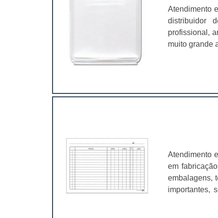
Atendimento e
distribuidor
profissional,
muito grande a
é fundamental
características
Atendimento e
em fabricação
embalagens, t
importantes, 
valer a pena.
muito abrangen