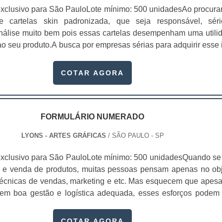
xclusivo para São PauloLote mínimo: 500 unidadesAo procura
 de cartelas skin padronizada, que seja responsável, sér
 análise muito bem pois essas cartelas desempenham uma utili
o seu produto.A busca por empresas sérias para adquirir esse 
, pois apenas organizações idôneas podem assegurar aos clie
 pontuais no fluxo de fabricação das cart...
COTAR AGORA
FORMULÁRIO NUMERADO
LYONS - ARTES GRÁFICAS
/ SÃO PAULO - SP
xclusivo para São PauloLote mínimo: 500 unidadesQuando se 
 e venda de produtos, muitas pessoas pensam apenas no obj
écnicas de vendas, marketing e etc. Mas esquecem que apesa
sem boa gestão e logística adequada, esses esforços podem
 Nesse quesito, o formulário numerado ganha um papel de dest
te, pois este item, pode promover diversos ben...
COTAR AGORA