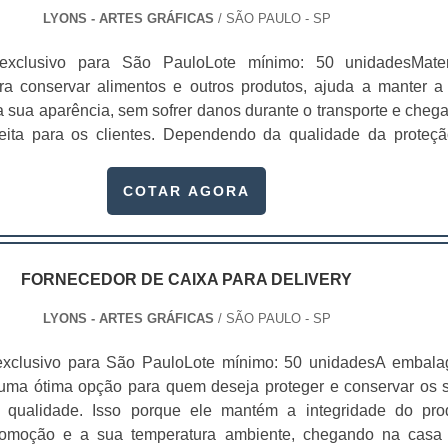
LYONS - ARTES GRÁFICAS
/ SÃO PAULO - SP
exclusivo para São PauloLote mínimo: 50 unidadesMater
ra conservar alimentos e outros produtos, ajuda a manter a
a sua aparência, sem sofrer danos durante o transporte e cheg
eita para os clientes. Dependendo da qualidade da proteçã
balagens para delivery pode mudar.Elas são usadas por vá
 alimentício, industrial, farmacêutico e cosmético. Além de
COTAR AGORA
proteção dos produtos, existe também.
FORNECEDOR DE CAIXA PARA DELIVERY
LYONS - ARTES GRÁFICAS
/ SÃO PAULO - SP
exclusivo para São PauloLote mínimo: 50 unidadesA embal
 uma ótima opção para quem deseja proteger e conservar os 
 qualidade. Isso porque ele mantém a integridade do pro
comoção e a sua temperatura ambiente, chegando na casa