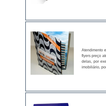
chegando a c
desenvolvidas
ajudam o meio
Atendimento e
flyers preço a
delas, por e
imobiliário, p
o de bebidas:
impactantes e
seja distribuí