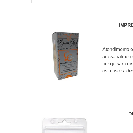
IMPR
Atendimento e
artesanalmen
pesquisar coi
os custos de
ramo. Até por
assim, as emb
D