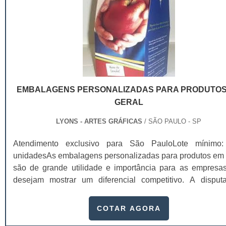
embalagens ainda podem estabelecer uma ótima relação 
custos e benefícios, o que é capaz de tornar a compra 
mais atrativa, reforçando a lembrança da marca e aten
aos gostos do contratante. Para que as caixas embalagens
sejam capazes de oferecer seus benefícios na práti
essencial que elas sejam adquiridas em uma emp
especializada, que garanta qualidade em todo o proces
EMBALAGENS PERSONALIZADAS PARA PRODUTOS
produção, desde a estrutura até a impressão da ident
GERAL
visual.
LYONS - ARTES GRÁFICAS
/ SÃO PAULO - SP
Atendimento exclusivo para São PauloLote mínimo
unidadesAs embalagens personalizadas para produtos em 
são de grande utilidade e importância para as empresa
desejam mostrar um diferencial competitivo. A disput
espaço no universo mercadológico levou a indústria a faz
embalagem, um dos principais atrativos. Não basta a
COTAR AGORA
embalar o produto, ela também deve informar, facili