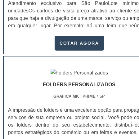
Atendimento exclusivo para São PauloLote mínim
unidadesOs cartões de visita preço atrativo ao cliente s
para que haja a divulgação de uma marca, serviço ou emp
em qualquer lugar. Por exemplo: há uma feira que reú
maiores empresas do segmento em um único luga
extremamente importante contar com um cartão de visita
COTAR AGORA
que se faça contatos.Atualmente, o networking (criar uma
de contatos profissionais) é tudo. Dependendo de qual 
segmento, o responsável pode conseg.
FOLDERS PERSONALIZADOS
GRAFICA MKT PRIME
/ SP
A impressão de folders é uma excelente opção para propag
serviços de sua empresa ou projeto social. Você pode co
os folders dentro do seu estabelecimento, distribuí-l
pontos estratégicos do comércio ou em feiras e eventos.