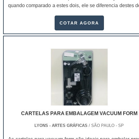
quando comparado a estes dois, ele se diferencia destes d
às suas dobras na horizontal ou na vertical e, claro, sua 
quantidade de informação. O formato do folder permit
COTAR AGORA
inúmeras ideias sejam exploradas. Das mais criativas as
simples, o que faz com que o material se torne muito
original e atraente també.
CARTELAS PARA EMBALAGEM VACUUM FORM
LYONS - ARTES GRÁFICAS
/ SÃO PAULO - SP