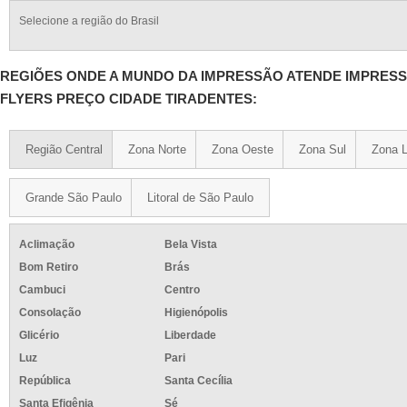
Selecione a região do Brasil
REGIÕES ONDE A MUNDO DA IMPRESSÃO ATENDE IMPRES
FLYERS PREÇO CIDADE TIRADENTES:
Região Central
Zona Norte
Zona Oeste
Zona Sul
Zona L
Grande São Paulo
Litoral de São Paulo
Aclimação
Bela Vista
Bom Retiro
Brás
Cambuci
Centro
Consolação
Higienópolis
Glicério
Liberdade
Luz
Pari
República
Santa Cecília
Santa Efigênia
Sé