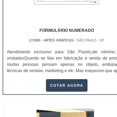
FORMULÁRIO NUMERADO
LYONS - ARTES GRÁFICAS
/ SÃO PAULO - SP
Atendimento exclusivo para São PauloLote mínimo
unidadesQuando se fala em fabricação e venda de prod
muitas pessoas pensam apenas no objeto, embala
técnicas de vendas, marketing e etc. Mas esquecem que a
de importantes, sem boa gestão e logística adequada, 
esforços podem não valer a pena. Nesse quesito, o formu
COTAR AGORA
numerado ganha um papel de destaque muito abrangente,
este item, pode promover diversos ben...