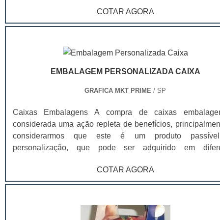
que o serviço seja bem-feito, você vai contar com profissi
COTAR AGORA
especializados em diagramação e comunicação visual, qu
coletar as informações essenciais de sua empresa e d
produto, para enquadrar dentro do folder. Veja, abaixo, a
dos tipos mais tradicionais para a impressão de folders
quais você pode solicitar: Impressão em uma dobra; Impr
EMBALAGEM PERSONALIZADA CAIXA
em duas dobras; Impressão em três dobras em cha
Impressão em três dobras zig-zag.
GRAFICA MKT PRIME
/ SP
Caixas Embalagens A compra de caixas embalage
considerada uma ação repleta de benefícios, principalmen
considerarmos que este é um produto passíve
personalização, que pode ser adquirido em difer
tamanhos, cores e layouts, de modo que seja capaz 
COTAR AGORA
adequar a diferentes produtos e nichos, dentre os produtos
comuns, é possível destacar: Alimentos; Roupas; Artesanatos.
Este produto pode ser encontrado no atual merca
diferentes tamanhos, com o objetivo de atende
necessidades dos mais variados contratantes. As c