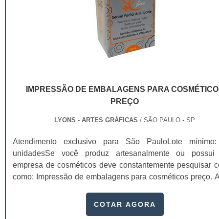
IMPRESSÃO DE EMBALAGENS PARA COSMÉTICO
PREÇO
LYONS - ARTES GRÁFICAS
/ SÃO PAULO - SP
Atendimento exclusivo para São PauloLote mínimo
unidadesSe você produz artesanalmente ou possu
empresa de cosméticos deve constantemente pesquisar c
como: Impressão de embalagens para cosméticos preço. Af
os custos desses itens são um investimento necessário
quem está no ramo. Até porque, o mercado de cosmético
COTAR AGORA
sido extremamente competitivo, assim, as embalagens dei