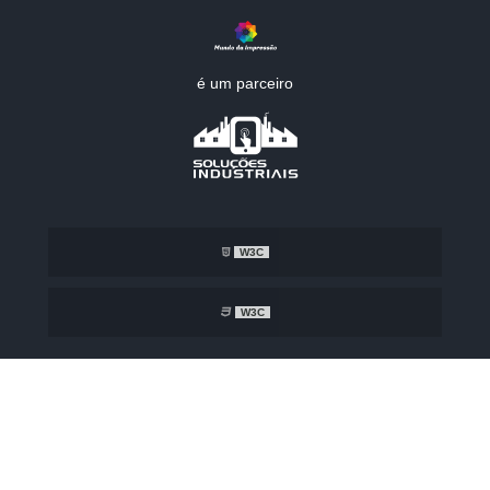
é um parceiro
W3C
W3C