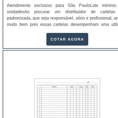
Atendimento exclusivo para São PauloLote mínimo
unidadesAo procurar um distribuidor de cartelas
padronizada, que seja responsável, sério e profissional, a
muito bem pois essas cartelas desempenham uma util
muito grande ao seu produto.A busca por empresas sérias
adquirir esse item é fundamental, pois apenas organiz
COTAR AGORA
idôneas podem assegurar aos clientes características pon
no fluxo de fabricação das cart...