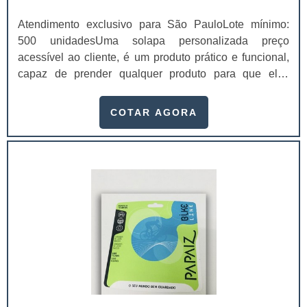
Atendimento exclusivo para São PauloLote mínimo:
500 unidadesUma solapa personalizada preço
acessível ao cliente, é um produto prático e funcional,
capaz de prender qualquer produto para que eles
fiquem melhor expostos em gôndolas nos
supermercados, por exemplo.Conhecidas também
COTAR AGORA
como “cartelas”, as solapas possuem diversas
finalidades, principalmente a de causar a primeira
impressão nos clientes.Como consequência, quem
investir em solapas personalizadas de qualidade e com
um apelo visual de alto padrão, poderá também se
deparar com uma alta nas vendas, uma vez que
impressos no material também constarão os valores da
marca.Estas solapas ainda servem para prender uma
diversidade de produtos e são fabricadas com
máquinas de última geração. Tudo isso com o único
intuito: o de servir bem seus clientes e o de atraí-los
cada vez mais. Onde utilizar o elementoAs solapas são