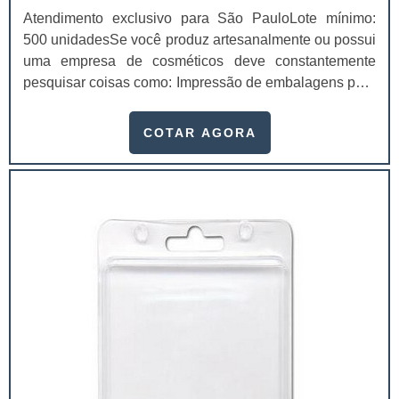
Atendimento exclusivo para São PauloLote mínimo:
500 unidadesSe você produz artesanalmente ou possui
uma empresa de cosméticos deve constantemente
pesquisar coisas como: Impressão de embalagens para
cosméticos preço. Afinal, os custos desses itens são
um investimento necessário para quem está no
COTAR AGORA
ramo. Até porque, o mercado de cosméticos tem sido
extremamente competitivo, assim, as embalagens
deixaram de ser apenas um invólucro desses pr...