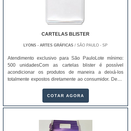
CARTELAS BLISTER
LYONS - ARTES GRÁFICAS
/ SÃO PAULO - SP
Atendimento exclusivo para São PauloLote mínimo:
500 unidadesCom as cartelas blister é possível
acondicionar os produtos de maneira a deixá-los
totalmente expostos diretamente ao consumidor. Deste
modo, o primeiro olhar que o cliente bater no produto, já
conseguirá enxergá-lo perfeitamente e saber se é ele
COTAR AGORA
que quer levar ou não.Com um produto exposto desta
forma, o cliente não terá nenhuma dificuldade para
entender se é dele mesmo que precisa. E se for, levará
no primeiro impulso, principalmente se a cartela blister
possuir uma boa comunicação visual. Com as cartelas