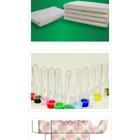
obtém um “efeito pele”, responsável pela derivação do
nome skin, que significa pele em inglês.Empresa com
profissionalismo e ética A Gráfica Lyons oferece
formatos personalizados para que as embalagens
sejam repletas de qualidade e sofisticação, sempre
passando a melhor impressão para as empresas e seus
clientes. As cartelas skin preço justo no mercado, são
fabricadas pela Gráfica Lyon servem para diversos
produtos e são fabricadas com máquinas de última
geração. .