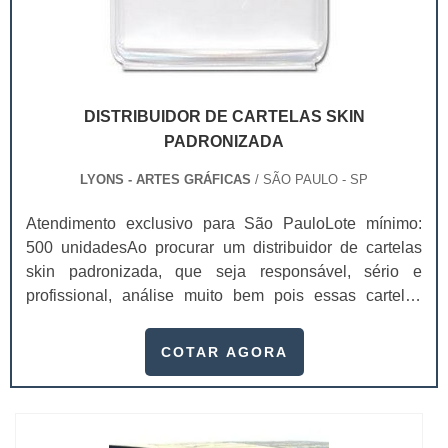
DISTRIBUIDOR DE CARTELAS SKIN
PADRONIZADA
LYONS - ARTES GRÁFICAS
/ SÃO PAULO - SP
Atendimento exclusivo para São PauloLote mínimo:
500 unidadesAo procurar um distribuidor de cartelas
skin padronizada, que seja responsável, sério e
profissional, análise muito bem pois essas cartelas
desempenham uma utilidade muito grande ao seu
produto.A busca por empresas sérias para adquirir esse
COTAR AGORA
item é fundamental, pois apenas organizações idôneas
podem assegurar aos clientes características pontuais
no fluxo de fabricação das cart...