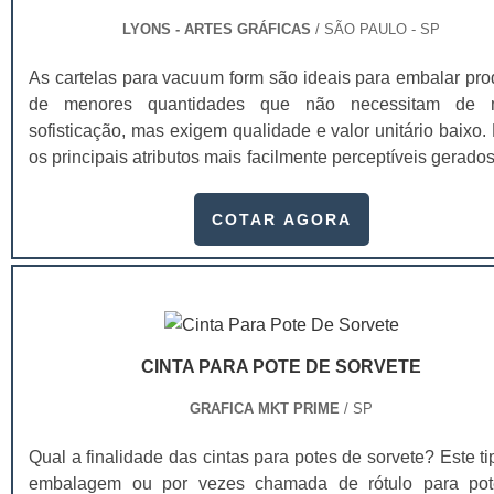
LYONS - ARTES GRÁFICAS
/ SÃO PAULO - SP
As cartelas para vacuum form são ideais para embalar pro
de menores quantidades que não necessitam de m
sofisticação, mas exigem qualidade e valor unitário baixo.
os principais atributos mais facilmente perceptíveis gerado
design estão a praticidade, conveniência, facilidade de
conforto, segurança e proteção ao produto.A cartela possu
COTAR AGORA
versatilidade em linhas de papéis que garantem aos n
clientes o melhor custo/benefício para você produzir
materiais. As cartelas para embalagem vacuum for
utilizadas nos mais variados segmentos, seja na 
de:Produtos
CINTA PARA POTE DE SORVETE
infantis;Cosméticos;Automotivos;Industriais;Encartelados;D
outros.Além da facilidade de negociação, produção e entre
GRAFICA MKT PRIME
/ SP
empresa fornecedora garante um processo de qualidad
atenda os mais rigorosos padrões neste tipo de insumo
Qual a finalidade das cintas para potes de sorvete? Este t
larga experiência na produção de cartela com verniz blist
embalagem ou por vezes chamada de rótulo para po