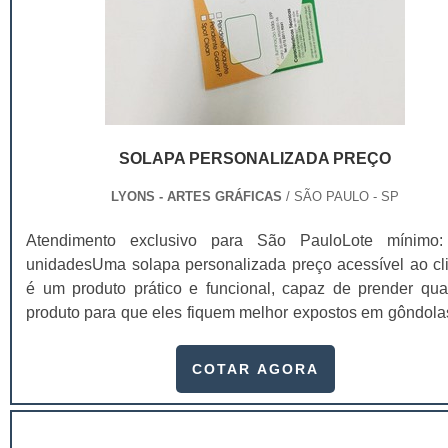
SOLAPA PERSONALIZADA PREÇO
LYONS - ARTES GRÁFICAS
/ SÃO PAULO - SP
Atendimento exclusivo para São PauloLote mínimo
unidadesUma solapa personalizada preço acessível ao cli
é um produto prático e funcional, capaz de prender qua
produto para que eles fiquem melhor expostos em gôndola
supermercados, por exemplo.Conhecidas também 
“cartelas”, as solapas possuem diversas finalid
COTAR AGORA
principalmente a de causar a primeira impressã
clientes.Como consequência, quem investir em solap...