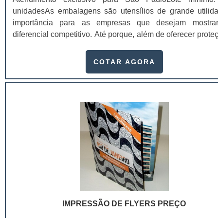
unidadesAs embalagens são utensílios de grande utilid
importância para as empresas que desejam mostr
diferencial competitivo. Até porque, além de oferecer prote
um dos principais elementos de comunicação ent
consumidor, produto e marca. Por esse motivo, na busc
COTAR AGORA
proteger seus produtos e dar um ar de sofisticação a 
diversas empresas apostam em caixas e cartuchos
cosméticos, afinal, o cartucho permite muitas customizaçõe
enaltecem a identidade visual para a marca.Já as caixas
itens fundamentais para garantir que o produto 
transportado chegue de forma correta e segura até o seu de
final, desde que sejam produzidas com materiai
qualidade.Ou seja, o cuidado na fabricação da caixa
cartucho que irá embalar os cosméticos deve ser tão minu
quanto o preparo do produto. Por isso, as empresas 
investir em tecnologia de ponta e profissionais treinados
garantir: Alta eficiência de armazenagem;Caracterís
IMPRESSÃO DE FLYERS PREÇO
biodegradáveis;Impressão em alta resolução Offset;