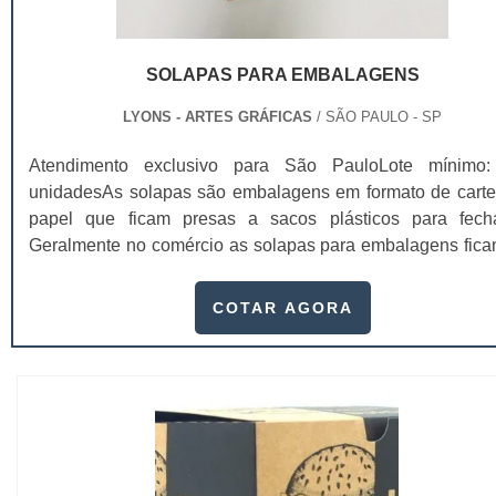
SOLAPAS PARA EMBALAGENS
LYONS - ARTES GRÁFICAS
/ SÃO PAULO - SP
Atendimento exclusivo para São PauloLote mínimo
unidadesAs solapas são embalagens em formato de carte
papel que ficam presas a sacos plásticos para fechá
Geralmente no comércio as solapas para embalagens fic
gôndolas aramadasExemplos de utilizaçã
solapasSaquinhos de alho; Saquinhos
COTAR AGORA
bala; Bijuterias;Acessórios para casa;Entre outros. As so
ainda são impressas de maneira exclusiva e personali
Geralment...