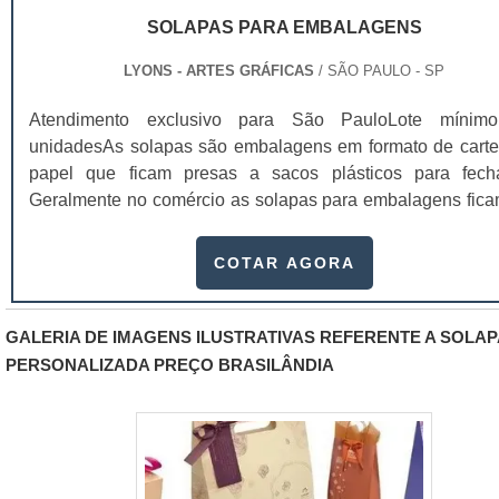
dê uma identificação perfeita para o seu produto..
SOLAPAS PARA EMBALAGENS
LYONS - ARTES GRÁFICAS
/ SÃO PAULO - SP
Atendimento exclusivo para São PauloLote mínim
unidadesAs solapas são embalagens em formato de carte
papel que ficam presas a sacos plásticos para fechá
Geralmente no comércio as solapas para embalagens fic
gôndolas aramadasExemplos de utilização da sol
Saquinhos de alho; Saquinhos de bala; Bijuterias; Acessórios
COTAR AGORA
para casa; Entre outros. As solapas ainda são impress
maneira exclusiva e personalizada. Geralmente estas so
possuem informações acerca do produto, s.
GALERIA DE IMAGENS ILUSTRATIVAS REFERENTE A SOLAP
PERSONALIZADA PREÇO BRASILÂNDIA