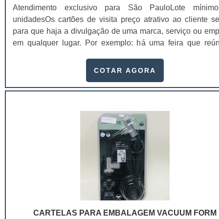
Atendimento exclusivo para São PauloLote mínim
assim como a bolha..
unidadesOs cartões de visita preço atrativo ao cliente s
para que haja a divulgação de uma marca, serviço ou emp
em qualquer lugar. Por exemplo: há uma feira que reú
maiores empresas do segmento em um único luga
extremamente importante contar com um cartão de visita
COTAR AGORA
que se faça contatos.Atualmente, o networking (criar uma
de contatos profissionais) é tudo. Dependendo de qual 
segmento, o responsável pode conseg.
CARTELAS PARA EMBALAGEM VACUUM FORM