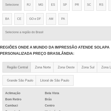
Selecione
RJ
MG
ES
SP
PR
SC
RS
BA
CE
GO e DF
AM
PA
Selecione a região do Brasil
REGIÕES ONDE A MUNDO DA IMPRESSÃO ATENDE SOLAPA
PERSONALIZADA PREÇO BRASILÂNDIA:
Região Central
Zona Norte
Zona Oeste
Zona Sul
Zona L
Grande São Paulo
Litoral de São Paulo
Aclimação
Bela Vista
Bom Retiro
Brás
Cambuci
Centro