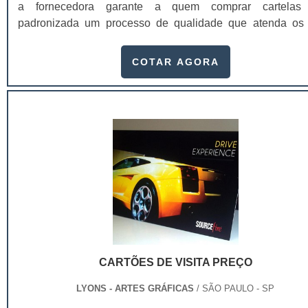
a fornecedora garante a quem comprar cartelas 
padronizada um processo de qualidade que atenda os
rigorosos padrões neste tipo de insumo. A cartela possu
versatilidade em linhas de papéis que garantem aos n
COTAR AGORA
clientes o melhor custo/benefício para você produzir
materiais. As cartelas skin branca em SP são utilizada
mais variados segmentos, seja na linha de produtos infa
cosméticos, automotivos, industriais, encartelados, d
outros. Entre os principais atributos mais facilmente percep
gerados pelo design estão:Praticidade;Conveniência;Facil
de uso;Segurança;Conforto;Proteção ao produto;Entre outr
cartelas são ideais para embalar produtos de me
quantidades que não necessitam de muita sofisticação
exigem qualidade e valor unitário baixo. Entre os princ
atributos mais facilmente perceptíveis gerados pelo design
a praticidade, conveniência, facilidade de uso, conf
CARTÕES DE VISITA PREÇO
segurança e proteção ao produto.O cliente percebe as car
skin branca em SP podem ser produzido em papel, du
LYONS - ARTES GRÁFICAS
/ SÃO PAULO - SP
triplex ou couchê, pode ser produzido em diversas gramat