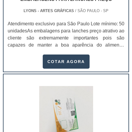
LYONS - ARTES GRÁFICAS
/ SÃO PAULO - SP
Atendimento exclusivo para São Paulo Lote mínimo: 50
unidadesAs embalagens para lanches preço atrativo ao
cliente são extremamente importantes pois são
capazes de manter a boa aparência do alimento,
fazendo assim com que ele não chegue a desmontar.As
empresas que trabalham com delivery, fazer uso de
COTAR AGORA
embalagens para lanche preço é algo primordial, pois o
produto chegará intacto nas mãos do consumidor e
conservará a sua aparência. Além disso, a embalagem
também pode oferecer uma maior proteção par.