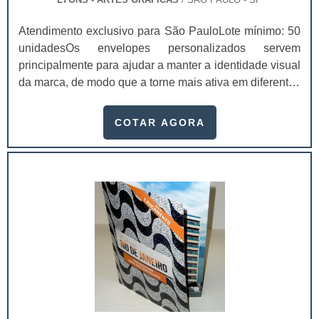
Atendimento exclusivo para São PauloLote mínimo: 50
unidadesOs envelopes personalizados servem
principalmente para ajudar a manter a identidade visual
da marca, de modo que a torne mais ativa em diferentes
âmbitos.Utilizando um envelope personalizado a
empresa conseguirá se manter presente no mercado de
COTAR AGORA
maneira diferenciada daqueles que não se
preocuparam com este detalhe e de uma forma
totalmente útil. Diferentes modelos
disponibilizadosEnvelope personalizado ofício;Saco
pequeno;Saco médio;Saco grande e para grandes
documentos;Entre outros.O envelope personalizado
serve para qualquer empresa ser lembrada por terem
pensado nestes detalhes considerados algo inovador e
criativo. Eles são extremamente eficientes para firmar a
apresentação da empresa e se tornam altamente útil
em um dia a dia empresarial. Estes envelopes não