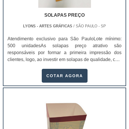
SOLAPAS PREÇO
LYONS - ARTES GRÁFICAS
/ SÃO PAULO - SP
Atendimento exclusivo para São PauloLote mínimo:
500 unidadesAs solapas preço atrativo são
responsáveis por formar a primeira impressão dos
clientes, logo, ao investir em solapas de qualidade, com
uma empresa de confiança, é possível aumentar,
inclusive, as possibilidades de venda, visto que os
COTAR AGORA
valores da marca estarão presentes naquele
material. Com as solapas, conhecidas também como
cartelas, é possível que os consumidores identifiquem
melhor os produtos, se atraiam mais e, como benefício
para a empresa, as vendas podem ser alavancadas.As
solapas são extremamente práticas e funcionais para
prender qualquer produto e deixá-los em uma melhor
exposição em gôndolas, por exemplo. O acabamento