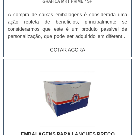
GRAFICA MKT PRIME
/ SP
A compra de caixas embalagens é considerada uma
ação repleta de benefícios, principalmente se
considerarmos que este é um produto passível de
personalização, que pode ser adquirido em diferentes
tamanhos, cores e layouts, de modo que seja capaz de
COTAR AGORA
se adequar a diferentes produtos e nichos, dentre os
produtos mais comuns, é possível destacar: Alimentos;
Roupas; Artesanatos. Impresso em papel cartão de
diversas gramaturas : 250 g , 300 gr , 350 gr e 400 gr
EMBALAGENS PARA LANCHES PREÇO