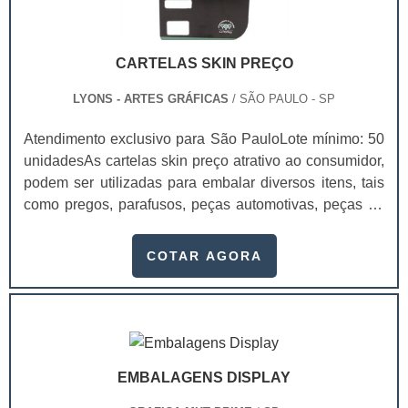
CARTELAS SKIN PREÇO
LYONS - ARTES GRÁFICAS
/ SÃO PAULO - SP
Atendimento exclusivo para São PauloLote mínimo: 50
unidadesAs cartelas skin preço atrativo ao consumidor,
podem ser utilizadas para embalar diversos itens, tais
como pregos, parafusos, peças automotivas, peças de
metal rígidas, utilidades domésticas de baixo custo,
velas de aniversário, ferragens e brinquedos vendidos
COTAR AGORA
em atacados.Este tipo de cartela pode ser produzido
em diferentes materiais: papel duplex, triplex e a
gramatura, em sua maioria, varia de 200 a 400 gramas.
Com as cartelas skin é.
EMBALAGENS DISPLAY