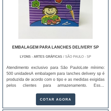
EMBALAGEM PARA LANCHES DELIVERY SP
LYONS - ARTES GRÁFICAS
/ SÃO PAULO - SP
Atendimento exclusivo para São PauloLote mínimo:
500 unidadesA embalagem para lanches delivery sp é
produzida de acordo com o tipo e as medidas exigidas
pelos clientes para armazenamento. Essas
embalagens tornam o produto mais atraente e confiável
para os consumidores, não só pela sofisticação, mas
COTAR AGORA
também pela possibilidade de divulgar sua empresa,
mostrando o telefone e outros canais de