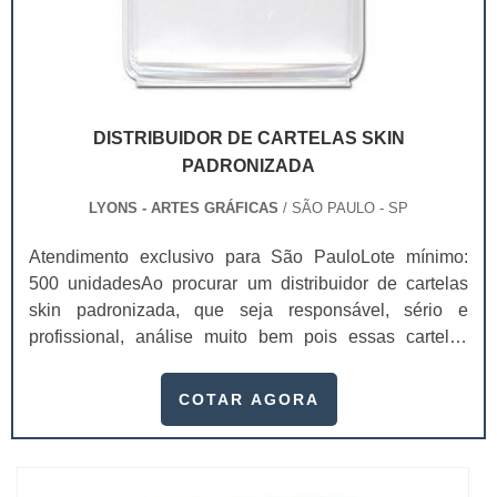
DISTRIBUIDOR DE CARTELAS SKIN
PADRONIZADA
LYONS - ARTES GRÁFICAS
/ SÃO PAULO - SP
Atendimento exclusivo para São PauloLote mínimo:
500 unidadesAo procurar um distribuidor de cartelas
skin padronizada, que seja responsável, sério e
profissional, análise muito bem pois essas cartelas
desempenham uma utilidade muito grande ao seu
produto.A busca por empresas sérias para adquirir esse
COTAR AGORA
item é fundamental, pois apenas organizações idôneas
podem assegurar aos clientes características pontuais
no fluxo de fabricação das cart...