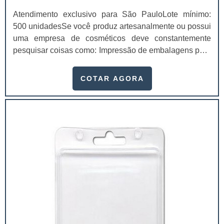
Atendimento exclusivo para São PauloLote mínimo:
500 unidadesSe você produz artesanalmente ou possui
uma empresa de cosméticos deve constantemente
pesquisar coisas como: Impressão de embalagens para
cosméticos preço. Afinal, os custos desses itens são
um investimento necessário para quem está no
COTAR AGORA
ramo. Até porque, o mercado de cosméticos tem sido
extremamente competitivo, assim, as embalagens
deixaram de ser apenas um invólucro desses pr...