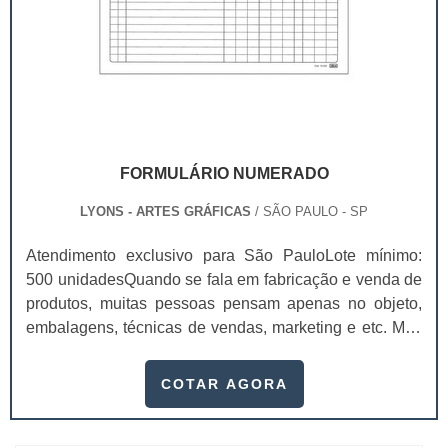
FORMULÁRIO NUMERADO
LYONS - ARTES GRÁFICAS
/ SÃO PAULO - SP
Atendimento exclusivo para São PauloLote mínimo:
500 unidadesQuando se fala em fabricação e venda de
produtos, muitas pessoas pensam apenas no objeto,
embalagens, técnicas de vendas, marketing e etc. Mas
esquecem que apesar de importantes, sem boa gestão
e logística adequada, esses esforços podem não valer
COTAR AGORA
a pena. Nesse quesito, o formulário numerado ganha
um papel de destaque muito abrangente, pois este item,
pode promover diversos ben...