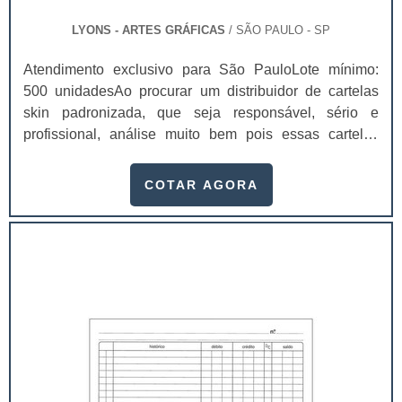
LYONS - ARTES GRÁFICAS
/ SÃO PAULO - SP
Atendimento exclusivo para São PauloLote mínimo:
500 unidadesAo procurar um distribuidor de cartelas
skin padronizada, que seja responsável, sério e
profissional, análise muito bem pois essas cartelas
desempenham uma utilidade muito grande ao seu
produto.A busca por empresas sérias para adquirir esse
COTAR AGORA
item é fundamental, pois apenas organizações idôneas
podem assegurar aos clientes características pontuais
no fluxo de fabricação das cart...