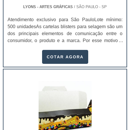
LYONS - ARTES GRÁFICAS
/ SÃO PAULO - SP
Atendimento exclusivo para São PauloLote mínimo:
500 unidadesAs cartelas blisters para selagem são um
dos principais elementos de comunicação entre o
consumidor, o produto e a marca. Por esse motivo é
imprescindível que elas agreguem valor e representem
muito bem o seu produto.Entre os principais atributos
COTAR AGORA
mais facilmente perceptíveis gerados pelo design das
cartelas blister para selagem
estão:Praticidade;Conveniência;Facilidade de
uso;Segurança e proteção ao produto.Ou seja, além de
proporcionar um alto designer para compor o produto,
as cartelas blister, ainda promovem diversas
funcionalidades, que se tornam essenciais para as
empresas que buscam entregar o melhor ao seu
cliente.Geralmente, as cartelas blisters para selagem
são utilizadas em produtos que requerem uma maior