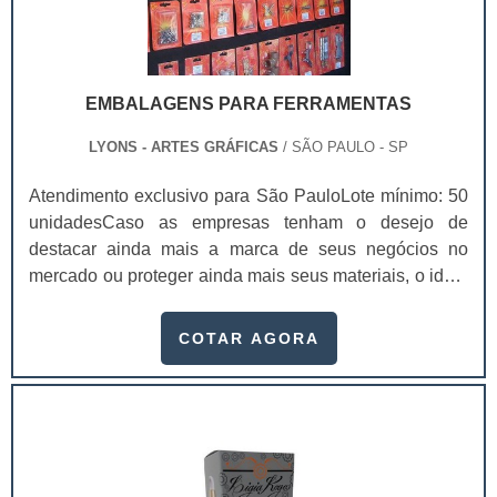
gramaturas, assim como a bolha.No entanto, é preciso
lembrar que ao possuir interesse neste tipo de produto
é imprescindível buscar uma empresa séria, que seja
especializada no segmento de desenvolvimento e
EMBALAGENS PARA FERRAMENTAS
produção de cartelas para selagem.Dessa forma, você
adquire um produto de qualidade e obtém as garantias
LYONS - ARTES GRÁFICAS
/ SÃO PAULO - SP
proporcionadas apenas por empresas idôneas. .
Atendimento exclusivo para São PauloLote mínimo: 50
unidadesCaso as empresas tenham o desejo de
destacar ainda mais a marca de seus negócios no
mercado ou proteger ainda mais seus materiais, o ideal
é investir em embalagens para ferramentas.Além de ser
algo importante para manter um bom acondicionamento
COTAR AGORA
correto das ferramentas, as embalagens podem ainda
atuar como uma propaganda para a empresa, de modo
que atraia cada vez mais os consumidores e alavanque
as vendas. Serviço com ótima classificaçã.