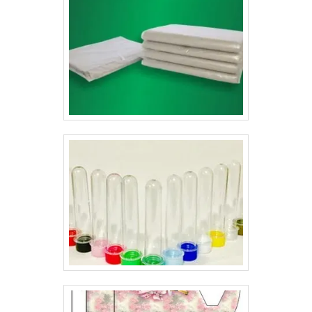
muito mais conhecida graças à produção das
embalagens personalizadas, garantindo alta eficiência
na proteção dos produtos e sofisticação para a sua
empresa, aumentando a confiança para o
público.Conheça uma empresa de alta qualidadeA
Gráfica Lyons é uma empresa especialista em produzir
materiais para lanchonetes, oferecendo o melhor preço
das embalagens para delivery e anos de experiência
no mercado, com os melhores produtos para os seus
clientes..