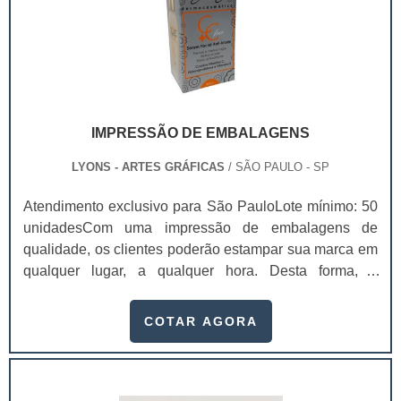
IMPRESSÃO DE EMBALAGENS
LYONS - ARTES GRÁFICAS
/ SÃO PAULO - SP
Atendimento exclusivo para São PauloLote mínimo: 50
unidadesCom uma impressão de embalagens de
qualidade, os clientes poderão estampar sua marca em
qualquer lugar, a qualquer hora. Desta forma, é
possível, inclusive, atrair mais olhares e prospectar
possíveis clientes, fazendo com que as vendas do
COTAR AGORA
produto/serviço alavanquem. No entanto, ter
conhecimento sobre os diversos tipos de impressão
existentes é algo importantes antes de investir no
serviço.Saber das diferenças entre os métodos de