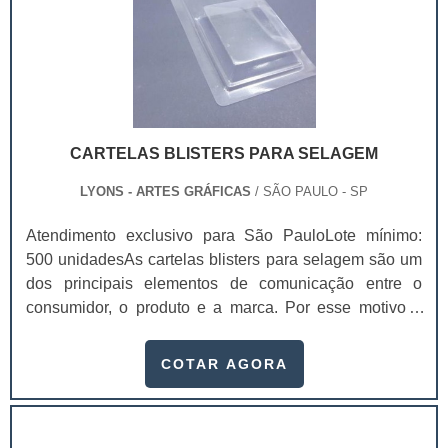
CARTELAS BLISTERS PARA SELAGEM
LYONS - ARTES GRÁFICAS
/ SÃO PAULO - SP
Atendimento exclusivo para São PauloLote mínimo:
500 unidadesAs cartelas blisters para selagem são um
dos principais elementos de comunicação entre o
consumidor, o produto e a marca. Por esse motivo é
imprescindível que elas agreguem valor e representem
muito bem o seu produto.Entre os principais atributos
COTAR AGORA
mais facilmente perceptíveis gerados pelo design das
cartelas blister para selagem
estão:Praticidade;Conveniência;Facilidade de