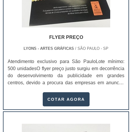
FLYER PREÇO
LYONS - ARTES GRÁFICAS
/ SÃO PAULO - SP
Atendimento exclusivo para São PauloLote mínimo:
500 unidadesO flyer preço justo surgiu em decorrência
do desenvolvimento da publicidade em grandes
centros, devido a procura das empresas em anunciar
de maneira rápida e ágil seus produtos e serviços.De
certo modo, o flyer é uma evolução dos panfletos
COTAR AGORA
simples - aqueles criados a partir da invenção da
imprensa. Características dos flyers em
questãoImpressos em uma grande
quantidade;Impress...