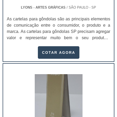
LYONS - ARTES GRÁFICAS
/ SÃO PAULO - SP
As cartelas para gôndolas são as principais elementos
de comunicação entre o consumidor, o produto e a
marca. As cartelas para gôndolas SP precisam agregar
valor e representar muito bem o seu produto.A
embalagem é o principal elemento de conexão e de
comunicação entre o consumidor, o produto e a marca.
COTAR AGORA
É um dos principais fatores que impulsionam a venda
do produto. Se a embalagem não estiver de acordo com
o produto, não chamar a atenção de quem o compra, a
chance do consumidor não perceber o produto é maior.
As cartelas para as gôndolas podem ser produzidas
com:Papel;Duplex;Triplex;Couchê;Pode ser produzido
em diversas gramaturas, assim como a bolha.Entre os
principais atributos mais facilmente perceptíveis
gerados pelo design estão a praticidade, conveniência,
facilidade de uso, conforto, segurança e proteção ao