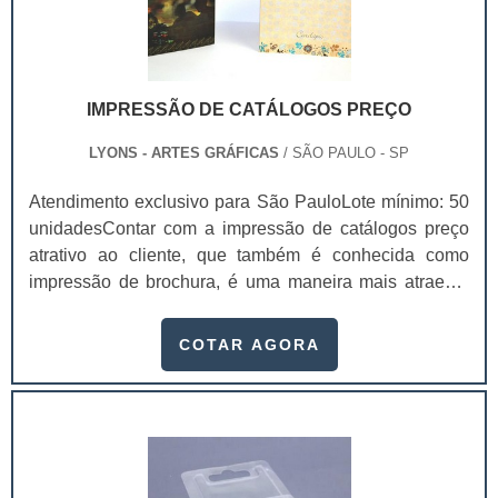
IMPRESSÃO DE CATÁLOGOS PREÇO
LYONS - ARTES GRÁFICAS
/ SÃO PAULO - SP
Atendimento exclusivo para São PauloLote mínimo: 50
unidadesContar com a impressão de catálogos preço
atrativo ao cliente, que também é conhecida como
impressão de brochura, é uma maneira mais atraente
de fazer os clientes voltarem seus olhos para a
empresa e os produtos que ela oferece.Além disso, é
COTAR AGORA
um modo altamente profissional de exibir com todos os
detalhes possíveis estes produtos e também as
informações da empresa. Isso faz com que o interesse
de consumo dos clientes seja extremamente alt.