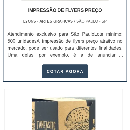
IMPRESSÃO DE FLYERS PREÇO
LYONS - ARTES GRÁFICAS
/ SÃO PAULO - SP
Atendimento exclusivo para São PauloLote mínimo:
500 unidadesA impressão de flyers preço atrativo no
mercado, pode ser usado para diferentes finalidades.
Uma delas, por exemplo, é a de anunciar a
inauguração de algum empreendimento imobiliário, por
exemplo.Outro segmento que costuma trabalhar muito
COTAR AGORA
com flyer é o de bebidas: elas criam coleções, com uma
seleção de imagens extremamente impactantes e
adicionam um acabamento altamente difer...