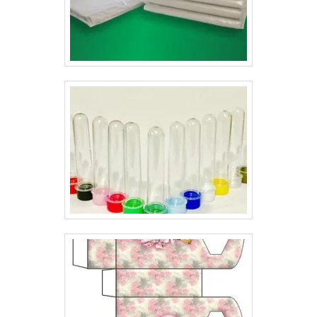
consumidor ou possível cliente, facilitar o transporte e
encantar o público de interesse.Em outras palavras,
além de proteger o produto e conter as principais
informações sobre ele, a embalagem para cosméticos
tem a missão de atrair o público, pois deixaram de ser
apenas um simples envoltório e se tornaram parte
importante de produtos, como: Itens de higiene
pessoal;Maquiagem;Sabonete para o rosto;Sabonete
para a pele;Creme para pele;Creme e shampoos para
cabelo.Os invólucros para cosméticos também
possuem características especiais, e não é para menos.
Seu valor na decisão de escolha do consumidor é
bastante relevante. Por esse motivo, a embalagem é
extremamente importante.Para desenvolver uma
embalagem personalizada para cosméticos de forma
profissional é imprescindível contar com uma empresa
séria, que já esteja atuando no mercado há algum
tempo, pesquise as melhores e dê uma identificação