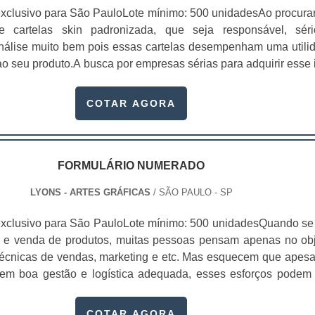
xclusivo para São PauloLote mínimo: 500 unidadesAo procura
 de cartelas skin padronizada, que seja responsável, sér
 análise muito bem pois essas cartelas desempenham uma utili
o seu produto.A busca por empresas sérias para adquirir esse 
, pois apenas organizações idôneas podem assegurar aos clie
 pontuais no fluxo de fabricação das cart...
COTAR AGORA
FORMULÁRIO NUMERADO
LYONS - ARTES GRÁFICAS
/ SÃO PAULO - SP
xclusivo para São PauloLote mínimo: 500 unidadesQuando se 
 e venda de produtos, muitas pessoas pensam apenas no obj
écnicas de vendas, marketing e etc. Mas esquecem que apesa
sem boa gestão e logística adequada, esses esforços podem
 Nesse quesito, o formulário numerado ganha um papel de dest
te, pois este item, pode promover diversos ben...
COTAR AGORA