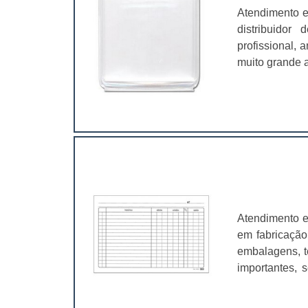
Atendimento e
distribuidor
profissional,
muito grande a
é fundamental
características
Atendimento e
em fabricação
embalagens, t
importantes, 
valer a pena.
muito abrangen