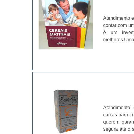
Atendimento e
contar com um
é um invest
melhores.Uma
catálogo, o us
fazer em um o
longo prazo. U
Atendimento 
caixas para c
querem garant
segura até o s