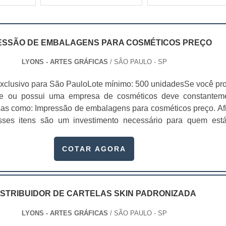
ESSÃO DE EMBALAGENS PARA COSMÉTICOS PREÇO
LYONS - ARTES GRÁFICAS
/ SÃO PAULO - SP
xclusivo para São PauloLote mínimo: 500 unidadesSe você pr
te ou possui uma empresa de cosméticos deve constantem
sas como: Impressão de embalagens para cosméticos preço. Afi
sses itens são um investimento necessário para quem est
que, o mercado de cosméticos tem sido extremamente competit
alagens deixaram de ser apenas um invólucro desses pr...
COTAR AGORA
ISTRIBUIDOR DE CARTELAS SKIN PADRONIZADA
LYONS - ARTES GRÁFICAS
/ SÃO PAULO - SP