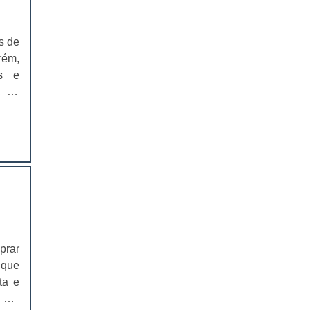
EMBALAGEM PARA SANDUICHE
NATURAL PREÇO
s de
CAIXAS PARA EMBALAGENS DE
rém,
COSMÉTICOS
os e
a ao
EMBALAGENS CAIXAS PARA
COSMÉTICOS
eira
os a
CAIXAS PARA PRODUTOS DELIVERY
CAIXAS PARA PRODUTOS DELIVERY
PREÇO
COMPRAR CAIXAS PARA PRODUTOS
DELIVERY
VALOR DAS CAIXAS PARA PRODUTOS
prar
DELIVERY
 que
EMBALAGEM PLÁSTICA PARA
ta e
FERRAMENTAS
 por