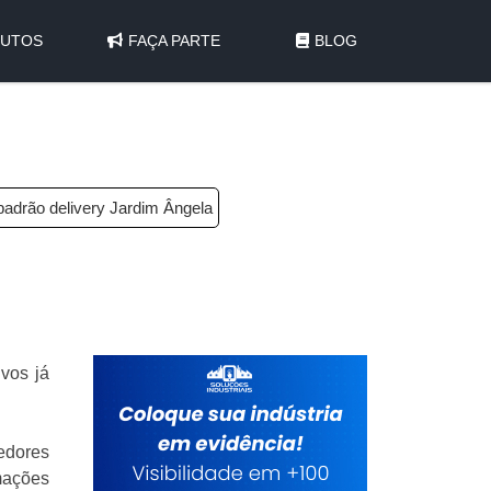
UTOS
FAÇA PARTE
BLOG
padrão delivery Jardim Ângela
ivos já
edores
rmações