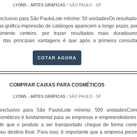
LYONS - ARTES GRÁFICAS
/ SÃO PAULO - SP
xclusivo para São PauloLote mínimo: 50 unidadesOs resultado
a gráfica impressão de catálogos aparecem a longo prazo, po
imento certeiro, por trazer resultados mais duradour
 das principais vantagens é que após a primeira consult
uário pode vir a fazer consultas futuras, para compras que qu
utro momento. Por essa razão a possibilidade dos resultad
COTAR AGORA
m catálogo - ou brochura - é uma das .
COMPRAR CAIXAS PARA COSMÉTICOS
LYONS - ARTES GRÁFICAS
/ SÃO PAULO - SP
exclusivo para São PauloLote mínimo: 500 unidadesCom
osméticos é fundamental para as empresas e empreendedores
ir que o produto a ser transportado chegue de forma corre
eu destino final. Para isso, é importante que a empresa preze