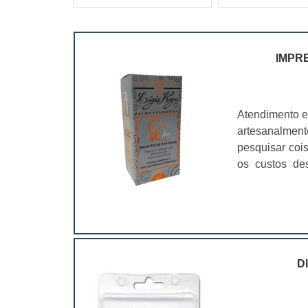
IMPR
Atendimento e
artesanalmen
pesquisar coi
os custos de
ramo. Até por
assim, as emb
D