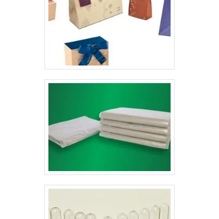
Lyons oferece formatos personalizados para que as
papel e por isso o seu armazenamento é mais fácil,
embalagens sejam repletas de qualidade e
precisa de pouco espaço para guardar, não necessita
sofisticação, sempre passando a melhor impressão
de uma quantidade mínima tão grande para impressão,
para as empresas e seus clientes. .
normalmente In Mold Label exige uma quantidade
muito grande, são mais facilmente adaptáveis aos
potes e não necessitam que o pote seja comprado
anteriormente pelo cliente. Também chamadas de
luvas, fitas ou rótulos para sorvete são ferramentas
inteligentes, biodegradáveis e bonitas dependendo da
criatividade e da sincronia da arte com o objetivo do
produto no ponto de venda.