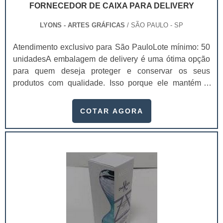
FORNECEDOR DE CAIXA PARA DELIVERY
LYONS - ARTES GRÁFICAS
/ SÃO PAULO - SP
Atendimento exclusivo para São PauloLote mínimo: 50
unidadesA embalagem de delivery é uma ótima opção
para quem deseja proteger e conservar os seus
produtos com qualidade. Isso porque ele mantém a
integridade do produto durante a locomoção e a sua
temperatura ambiente, chegando na casa dos
COTAR AGORA
consumidores sem sofrer danos. Para comprar
embalagens de qualidade, procure um fornecedor de
caixa para delivery.Essas embalagens são usadas em
diferentes setores da indústria, como alimentício,
farmacêutico, cosmético, entre outros.Vantagens das
embalagens para deliveryEssas embalagens são feitas
com materiais recicláveis que mantém a integridade
dos produtos e ajudam o meio ambiente, já que não
causam danos a natureza. Além disso, a entrega das