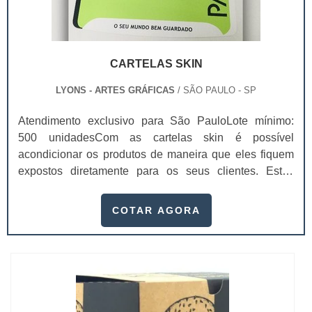
CARTELAS SKIN
LYONS - ARTES GRÁFICAS
/ SÃO PAULO - SP
Atendimento exclusivo para São PauloLote mínimo:
500 unidadesCom as cartelas skin é possível
acondicionar os produtos de maneira que eles fiquem
expostos diretamente para os seus clientes. Estas
cartelas ainda protegem, divulgam e conseguem trazer
ótimos resultados para o ponto de vendas.A proteção
COTAR AGORA
dos produtos é realizada por meio de um filme plástico
que ocorre com uma reação física por calor, na qual o
papel resinado da cartela e est...