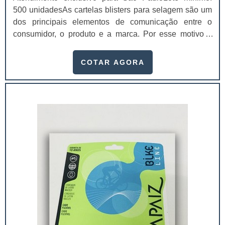
500 unidadesAs cartelas blisters para selagem são um
dos principais elementos de comunicação entre o
consumidor, o produto e a marca. Por esse motivo é
imprescindível que elas agreguem valor e representem
muito bem o seu produto.Entre os principais atributos
COTAR AGORA
mais facilmente perceptíveis gerados pelo design das
cartelas blister para selagem
estão:Praticidade;Conveniência;Facilidade de uso;...