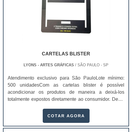
CARTELAS BLISTER
LYONS - ARTES GRÁFICAS
/ SÃO PAULO - SP
Atendimento exclusivo para São PauloLote mínimo:
500 unidadesCom as cartelas blister é possível
acondicionar os produtos de maneira a deixá-los
totalmente expostos diretamente ao consumidor. Deste
modo, o primeiro olhar que o cliente bater no produto, já
conseguirá enxergá-lo perfeitamente e saber se é ele
COTAR AGORA
que quer levar ou não.Com um produto exposto desta
forma, o cliente não terá nenhuma dificuldade para