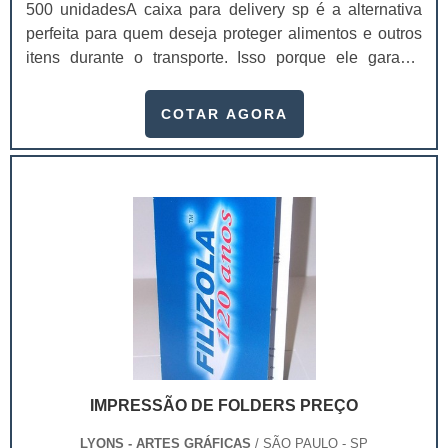
500 unidadesA caixa para delivery sp é a alternativa
perfeita para quem deseja proteger alimentos e outros
itens durante o transporte. Isso porque ele garante
ótima conservação, mantendo a sua temperatura, assim
como a integridade e qualidade dos produtos,
COTAR AGORA
chegando a casa dos clientes sem sofrer nenhum
dano.Essas caixas são desenvolvidas com materiais
recicláveis que mantém a qualidade dos produtos e
ajudam o meio ambiente, já que não poluem a
natureza. Além disso, a entrega das embalagens para
as empresas é feita dentro do prazo e o design é feito
de acordo com as exigências dos clientes.Vantagens
das caixas para deliveryA caixa para delivery sp
oferece uma série de vantagens para os seus clientes,
como:Maior confiança do seu cliente;Produtos com alta
sofisticação;Serve como publicidade, divulgando os
contatos da empresa;Reduz custos na criação de
IMPRESSÃO DE FOLDERS PREÇO
panfletos;Mantém a boa aparência dos produtos;Entre
outros benefícios.Essas embalagens são usadas em
LYONS - ARTES GRÁFICAS
/ SÃO PAULO - SP