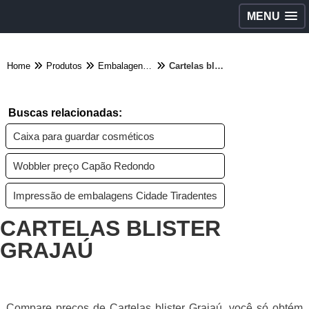
MENU
Home
Produtos
Embalagens diversas - Categoria
Cartelas blister Grajaú
Buscas relacionadas:
Caixa para guardar cosméticos
Wobbler preço Capão Redondo
Impressão de embalagens Cidade Tiradentes
CARTELAS BLISTER
GRAJAÚ
Compare preços de Cartelas blister Grajaú, você só obtém