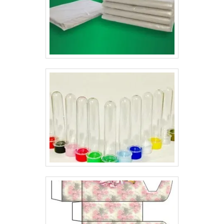
funcionalidade;Identidade;Personalidade;Fidelidade à
marca;Praticidade;Conveniência;Facilidade de
uso;Segurança e proteção ao produto.Em outras
palavras, além de proporcionar o designer para compor
o produto, as embalagens, ainda promovem diversas
funcionalidades, que se tornam essenciais para as
empresas que buscam entregar o melhor ao seu
cliente.Dessa forma, além de proteger o produto e
conter as principais informações sobre ele, a
embalagem para cosméticos tem a missão de atrair o
público, pois deixaram de ser apenas um simples
envoltório e se tornaram parte importante de produtos,
como: Itens de higiene pessoal;Maquiagem;Sabonete
para o rosto;Sabonete para a pele;Creme para
pele;Creme e shampoos para cabelo.Os invólucros
para cosméticos também possuem características
especiais, e não é para menos. Seu valor na decisão
de escolha do consumidor é extremamente relevante.