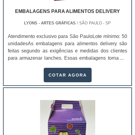
EMBALAGENS PARA ALIMENTOS DELIVERY
LYONS - ARTES GRÁFICAS
/ SÃO PAULO - SP
Atendimento exclusivo para São PauloLote mínimo: 50
unidadesAs embalagens para alimentos delivery são
feitas segundo as exigências e medidas dos clientes
para armazenar lanches. Essas embalagens tornam o
produto mais atraente e confiável para os
consumidores, não só por dar mais sofisticação, mas
COTAR AGORA
também pela divulgação da sua empresa, mostrando o
telefone e outros canais diretos de comunicação.Com a
embalagem personalizada, não será necessário investir
em panfletos e cartões de divulgação da emp.