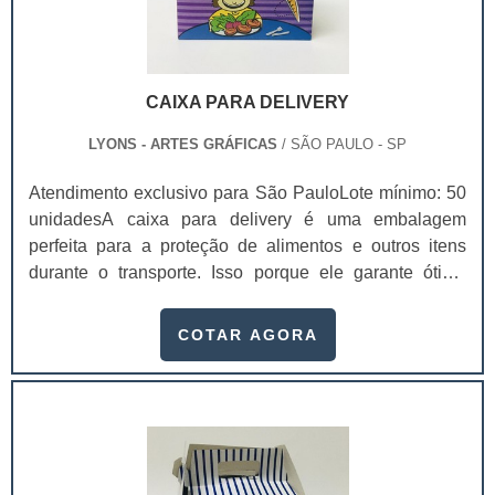
CAIXA PARA DELIVERY
LYONS - ARTES GRÁFICAS
/ SÃO PAULO - SP
Atendimento exclusivo para São PauloLote mínimo: 50
unidadesA caixa para delivery é uma embalagem
perfeita para a proteção de alimentos e outros itens
durante o transporte. Isso porque ele garante ótima
conservação dos produtos, mantendo a temperatura
ambiente, a qualidade e sua integridade, chegando a
COTAR AGORA
casa dos clientes sem sofrer danos no caminho.Essas
caixas são produzidas com materiais resistentes e
recicláveis, ajudando a garantir a qualidade dos
produtos e o meio ambiente, já que não causa danos
na natureza. Além disso, a entrega dos produtos é feita
dentro do prazo combinado e o design das embalagens