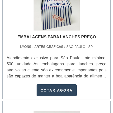
é produzido de acordo com o desejo dos
clientes.Benefícios das caixas para deliveryA caixa
para delivery oferece inúmeros benefícios para os seus
clientes, como:Maior confiança do seu
cliente;Sofisticação dos seus produtos;Serve como
propaganda, divulgando os seus contatos;Reduz
EMBALAGENS PARA LANCHES PREÇO
custos na criação de panfletos e cartões;Mantém a boa
aparência dos seus produtos;Entre outras
LYONS - ARTES GRÁFICAS
/ SÃO PAULO - SP
vantagens.Essas embalagens são utilizadas em
Atendimento exclusivo para São Paulo Lote mínimo:
diversos setores, como alimentício, cosmético,
500 unidadesAs embalagens para lanches preço
farmacêutico, entre outros mercados. Para comprar
atrativo ao cliente são extremamente importantes pois
embalagens sem se preocupar com problemas, procure
são capazes de manter a boa aparência do alimento,
uma empresa de confiança que ofereça qualidade e
fazendo assim com que ele não chegue a desmontar.As
bom atendimento.Conheça a LyonsA Gráfica Lyons é
empresas que trabalham com delivery, fazer uso de
uma empresa especializada na produção de
COTAR AGORA
embalagens para lanche preço é algo primordial, pois o
embalagens de delivery, folders e etiquetas adesivas
produto chegará intacto nas mãos do consumidor e
de alta qualidade e personalizadas para o seu público,
conservará a sua aparência. Além disso, a embalagem
oferecendo alta credibilidade para sua empresa..
também pode oferecer uma maior proteção para o