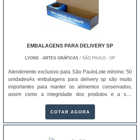
EMBALAGENS PARA DELIVERY SP
LYONS - ARTES GRÁFICAS
/ SÃO PAULO - SP
Atendimento exclusivo para São PauloLote mínimo: 50
unidadesAs embalagens para delivery sp são muito
importantes para manter os alimentos conservados,
assim como a integridade dos produtos e a sua
aparência, pois não vai sofrer danos durante a
locomoção e chegando em perfeito estado para os
COTAR AGORA
clientes.Essas embalagens são muito usadas em
diversos setores, como ferramentaria, alimentício,
industrial, cosmético e farmacêutico. Além de servir
para proteger a integridade dos produtos, existe