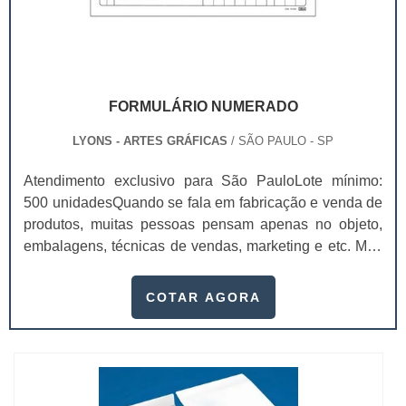
FORMULÁRIO NUMERADO
LYONS - ARTES GRÁFICAS
/ SÃO PAULO - SP
Atendimento exclusivo para São PauloLote mínimo:
500 unidadesQuando se fala em fabricação e venda de
produtos, muitas pessoas pensam apenas no objeto,
embalagens, técnicas de vendas, marketing e etc. Mas
esquecem que apesar de importantes, sem boa gestão
e logística adequada, esses esforços podem não valer
COTAR AGORA
a pena. Nesse quesito, o formulário numerado ganha
um papel de destaque muito abrangente, pois este item,
pode promover diversos ben...