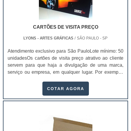
CARTÕES DE VISITA PREÇO
LYONS - ARTES GRÁFICAS
/ SÃO PAULO - SP
Atendimento exclusivo para São PauloLote mínimo: 50
unidadesOs cartões de visita preço atrativo ao cliente
servem para que haja a divulgação de uma marca,
serviço ou empresa, em qualquer lugar. Por exemplo:
há uma feira que reúne as maiores empresas do
segmento em um único lugar. É extremamente
COTAR AGORA
importante contar com um cartão de visita para que se
faça contatos.Atualmente, o networking (criar uma rede
de contatos profissionais) é tudo. Dependendo de qual
for o segmento, o responsável pode conseg.