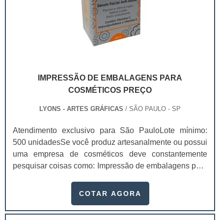
IMPRESSÃO DE EMBALAGENS PARA
COSMÉTICOS PREÇO
LYONS - ARTES GRÁFICAS
/ SÃO PAULO - SP
Atendimento exclusivo para São PauloLote mínimo:
500 unidadesSe você produz artesanalmente ou possui
uma empresa de cosméticos deve constantemente
pesquisar coisas como: Impressão de embalagens para
cosméticos preço. Afinal, os custos desses itens são
um investimento necessário para quem está no
COTAR AGORA
ramo. Até porque, o mercado de cosméticos tem sido
extremamente competitivo, assim, as embalagens