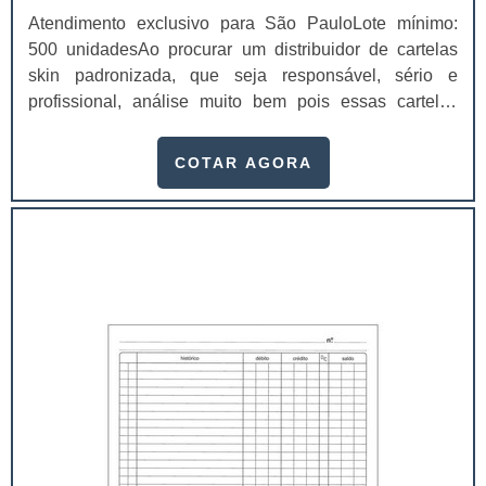
Atendimento exclusivo para São PauloLote mínimo:
500 unidadesAo procurar um distribuidor de cartelas
skin padronizada, que seja responsável, sério e
profissional, análise muito bem pois essas cartelas
desempenham uma utilidade muito grande ao seu
produto.A busca por empresas sérias para adquirir esse
COTAR AGORA
item é fundamental, pois apenas organizações idôneas
podem assegurar aos clientes características pontuais
no fluxo de fabricação das cart...