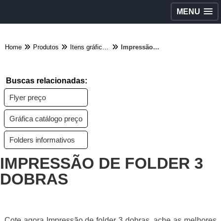
MENU
Home
Produtos
Itens gráficos - Categoria
Impressão de folder 3 dobras
Buscas relacionadas:
Flyer preço
Gráfica catálogo preço
Folders informativos
IMPRESSÃO DE FOLDER 3
DOBRAS
Cote agora Impressão de folder 3 dobras, ache as melhores