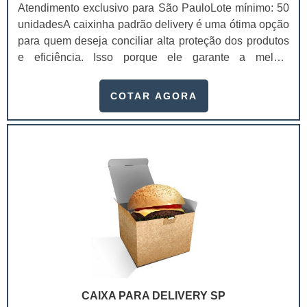
Atendimento exclusivo para São PauloLote mínimo: 50
unidadesA caixinha padrão delivery é uma ótima opção
para quem deseja conciliar alta proteção dos produtos
e eficiência. Isso porque ele garante a melhor
conservação dos produtos durante a locomoção,
mantendo a temperatura, sua integridade e a qualidade,
COTAR AGORA
chegando na casa dos clientes sem sofrer danos.Essas
embalagens são feitas com materiais recicláveis que
mantém a integridade dos produtos e ajudam o meio
ambiente, já que não causam danos a na.
CAIXA PARA DELIVERY SP