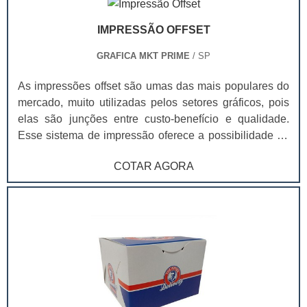
também a .
IMPRESSÃO OFFSET
GRAFICA MKT PRIME
/ SP
As impressões offset são umas das mais populares do
mercado, muito utilizadas pelos setores gráficos, pois
elas são junções entre custo-benefício e qualidade.
Esse sistema de impressão oferece a possibilidade de
tiragens extremamente rápidas, sem que a tinta perca o
COTAR AGORA
foco ou que a impressão tenha queda de qualidade.
Veja abaixo algumas das soluções que estão presentes
no mercado, as quais utilizam os métodos de
impressões offset para o processo: Folders; Folhetos;
Catálogos; Bulas de remédio; Rótulos; Adesivos.
Portanto, investir em impressões offset faz parte do
cotidiano das indústrias e do comércio. Seja qual for a
finalidade de sua empresa, lembre-se que a impressão
é muito importante, para propagar a sua marca no