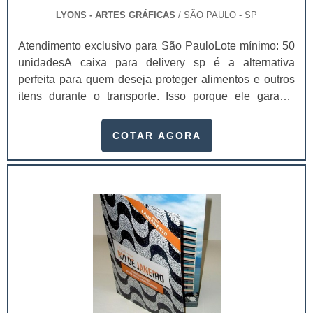
LYONS - ARTES GRÁFICAS
/ SÃO PAULO - SP
Atendimento exclusivo para São PauloLote mínimo: 50
unidadesA caixa para delivery sp é a alternativa
perfeita para quem deseja proteger alimentos e outros
itens durante o transporte. Isso porque ele garante
ótima conservação, mantendo a sua temperatura, assim
como a integridade e qualidade dos produtos,
COTAR AGORA
chegando a casa dos clientes sem sofrer nenhum
dano.Essas caixas são desenvolvidas com materiais
recicláveis que mantém a qualidade dos produtos e
ajudam o meio ambiente, já que não poluem a natu.