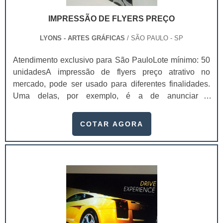
IMPRESSÃO DE FLYERS PREÇO
LYONS - ARTES GRÁFICAS
/ SÃO PAULO - SP
Atendimento exclusivo para São PauloLote mínimo: 50
unidadesA impressão de flyers preço atrativo no
mercado, pode ser usado para diferentes finalidades.
Uma delas, por exemplo, é a de anunciar a
inauguração de algum empreendimento imobiliário, por
exemplo.Outro segmento que costuma trabalhar muito
COTAR AGORA
com flyer é o de bebidas: elas criam coleções, com uma
seleção de imagens extremamente impactantes e
adicionam um acabamento altamente diferenciado,
para que ele seja distribuído de maneira gratuita pe.