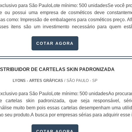
xclusivo para São PauloLote mínimo: 500 unidadesSe você pr
te ou possui uma empresa de cosméticos deve constantem
sas como: Impressão de embalagens para cosméticos preço. Afi
sses itens são um investimento necessário para quem est
que, o mercado de cosméticos tem sido extremamente competit
alagens deixaram de ser apenas um invólucro desses pr...
COTAR AGORA
ISTRIBUIDOR DE CARTELAS SKIN PADRONIZADA
LYONS - ARTES GRÁFICAS
/ SÃO PAULO - SP
xclusivo para São PauloLote mínimo: 500 unidadesAo procura
 de cartelas skin padronizada, que seja responsável, sér
 análise muito bem pois essas cartelas desempenham uma utili
o seu produto.A busca por empresas sérias para adquirir esse 
, pois apenas organizações idôneas podem assegurar aos clie
 pontuais no fluxo de fabricação das cart...
COTAR AGORA