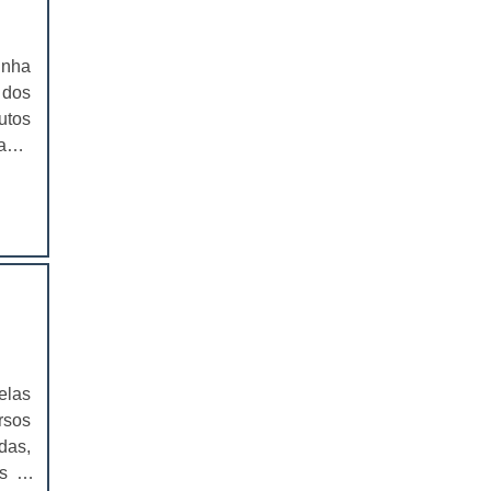
EMBALAGEM PARA SANDUICHE
NATURAL PREÇO
inha
CAIXAS PARA EMBALAGENS DE
 dos
COSMÉTICOS
utos
ade,
EMBALAGENS CAIXAS PARA
COSMÉTICOS
itas
am o
CAIXAS PARA PRODUTOS DELIVERY
CAIXAS PARA PRODUTOS DELIVERY
PREÇO
COMPRAR CAIXAS PARA PRODUTOS
DELIVERY
VALOR DAS CAIXAS PARA PRODUTOS
elas
DELIVERY
rsos
EMBALAGEM PLÁSTICA PARA
das,
FERRAMENTAS
ns e