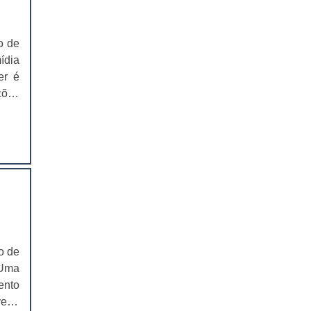
mpo,
e as
EMBALAGENS PARA FERRAMENTAS
para
o de
SOLAPAS PARA EMBALAGENS
cada
ídia
e as
er é
SOLAPAS PREÇO
do a
ções
siva
CARTELAS SKIN
lgar
 com
CARTELAS SKIN PREÇO
CARTELAS BLISTER
IMPRESSÃO DE CATÁLOGOS
IMPRESSÃO DE CATÁLOGOS PREÇO
o de
IMPRESSÃO DE FOLDER
 Uma
ento
IMPRESSÃO DE FOLDERS PREÇO
er é