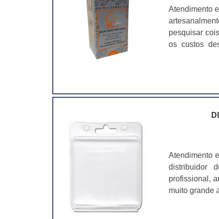
Atendimento e
artesanalmen
pesquisar coi
os custos de
ramo. Até por
assim, as emb
D
Atendimento e
distribuidor
profissional,
muito grande a
é fundamental
características