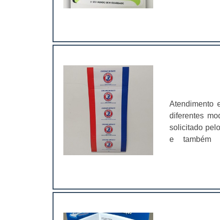
brinquedos ve
diferentes mat
200 a 400 gra
maneira que e
eles vão pode
estão compra
produto; Di
vendas;Chamam
meio de um fi
Atendimento e
por calor, na 
diferentes mo
fusão, formand
solicitado pel
“efeito pele”
e também a 
inglês.Empres
comercializad
personaliza
entanto, com 
sofisticação
estas etiqueta
clientes. As 
aplicação de 
Lyon servem p
confecção par
geração. .
forma de iden