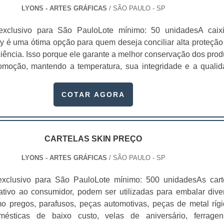
LYONS - ARTES GRÁFICAS
/ SÃO PAULO - SP
exclusivo para São PauloLote mínimo: 50 unidadesA caix
ry é uma ótima opção para quem deseja conciliar alta proteção
ciência. Isso porque ele garante a melhor conservação dos prod
omoção, mantendo a temperatura, sua integridade e a qualid
asa dos clientes sem sofrer danos.Essas embalagens são fe
 recicláveis que mantém a integridade dos produtos e ajud
COTAR AGORA
, já que não causam danos a na.
CARTELAS SKIN PREÇO
LYONS - ARTES GRÁFICAS
/ SÃO PAULO - SP
exclusivo para São PauloLote mínimo: 500 unidadesAs cart
rativo ao consumidor, podem ser utilizadas para embalar dive
omo pregos, parafusos, peças automotivas, peças de metal rígi
omésticas de baixo custo, velas de aniversário, ferrage