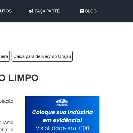
UTOS
FAÇA PARTE
BLOG
uera
Caixa para delivery sp Grajaú
O LIMPO
otação
no ramo
obre o