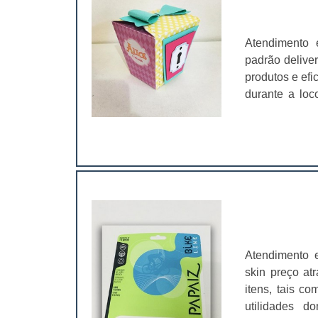
Atendimento 
padrão delive
produtos e efi
durante a loc
chegando na c
com materiais
meio ambiente
Atendimento 
skin preço at
itens, tais c
utilidades d