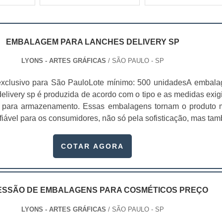
EMBALAGEM PARA LANCHES DELIVERY SP
LYONS - ARTES GRÁFICAS
/ SÃO PAULO - SP
exclusivo para São PauloLote mínimo: 500 unidadesA embal
elivery sp é produzida de acordo com o tipo e as medidas exig
es para armazenamento. Essas embalagens tornam o produto 
fiável para os consumidores, não só pela sofisticação, mas ta
dade de divulgar sua empresa, mostrando o telefone e outros ca
o.Com a embalagem personalizada, não se...
COTAR AGORA
ESSÃO DE EMBALAGENS PARA COSMÉTICOS PREÇO
LYONS - ARTES GRÁFICAS
/ SÃO PAULO - SP