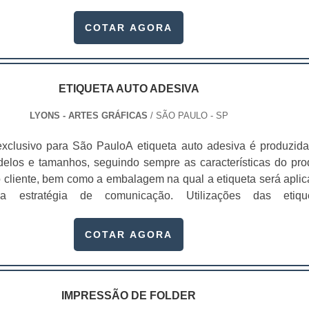
ndidos em atacados.Este tipo de cartela pode ser produzid
eriais: papel duplex, triplex e a gramatura, em sua maioria, var
COTAR AGORA
mas. Com as cartelas skin é possível guardar os produtos de
les fiquem expostos diretamente para os clientes. Dessa fo
r visualizá-los de maneira mais clara e saber exatamente o
ndo. Benefícios proporcionados pela utilizaçãoProteg
ETIQUETA AUTO ADESIVA
vulgam a marca;Trazem bons resultados para o pont
LYONS - ARTES GRÁFICAS
/ SÃO PAULO - SP
 mais atenção; Entre outros. A proteção dos produtos é feita
lme plástico. Com isso, o cliente se depara com uma reação fí
xclusivo para São PauloA etiqueta auto adesiva é produzid
qual o papel resinado da cartela e este plástico fazem um tip
delos e tamanhos, seguindo sempre as características do pro
o o material final. Por meio desta fusão é que o material obté
o cliente, bem como a embalagem na qual a etiqueta será aplic
, responsável pela derivação do nome skin, que significa pel
estratégia de comunicação. Utilizações das etiqu
a com profissionalismo e ética A Gráfica Lyons oferece form
asEmbalagens; Rótulos;Precificação de produtos;Entre outro
dos para que as embalagens sejam repletas de qualida
o passar do tempo, essa função foi ampliada e passou a util
COTAR AGORA
, sempre passando a melhor impressão para as empresas e 
s para serviços de identificação, como por exemplo auxílio pa
cartelas skin preço justo no mercado, são fabricadas pela Grá
código de barras, colocá-las como lacre de segurança, até 
ara diversos produtos e são fabricadas com máquinas de úl
a banners. Logo, as etiquetas auto adesivas não são somente
tificar os itens, mas muito além disso. Alguns cuidados podem
IMPRESSÃO DE FOLDER