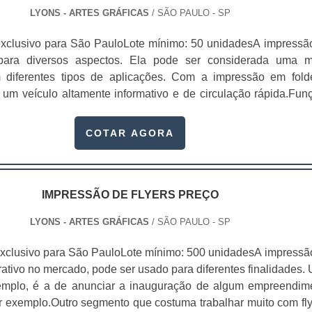
 hora de manter as etiquetas em bom estado por um maior te
LYONS - ARTES GRÁFICAS
/ SÃO PAULO - SP
 condições. No caso das mudanças climáticas, é necessário qu
tem com um acabamento em verniz ultravioleta ou laminação, 
xclusivo para São PauloLote mínimo: 50 unidadesA impressã
uam uma maior resistência. Profissionalismo na realização de 
 para diversos aspectos. Ela pode ser considerada uma m
áfica Lyons oferece formatos personalizados para qu
 diferentes tipos de aplicações. Com a impressão em fold
ejam repletas de qualidade e sofisticação, sempre passan
r um veículo altamente informativo e de circulação rápida.Fun
são para as empresas e seus clientes. A etiqueta auto ade
lo folder Apresentar uma empresa; Apresentar uma marca; Divu
a Gráfica Lyon serve para diversos produtos e são fabricadas
rviço ou produto específico; Entre
COTAR AGORA
ltima geração. .
r dá para incluir orientações e até .
IMPRESSÃO DE FLYERS PREÇO
LYONS - ARTES GRÁFICAS
/ SÃO PAULO - SP
xclusivo para São PauloLote mínimo: 500 unidadesA impressã
trativo no mercado, pode ser usado para diferentes finalidades.
xemplo, é a de anunciar a inauguração de algum empreendim
or exemplo.Outro segmento que costuma trabalhar muito com fly