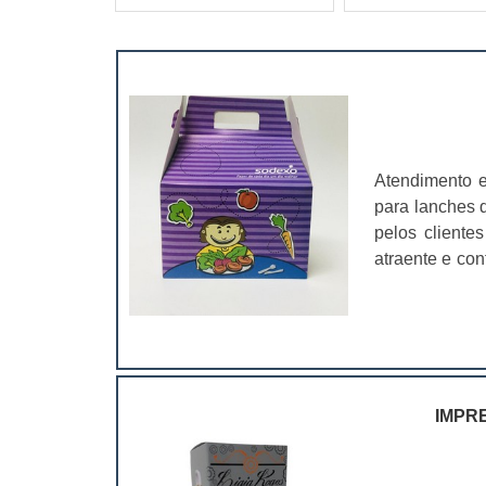
Atendimento 
para lanches d
pelos client
atraente e con
pela possibili
de comunicaçã
IMPR