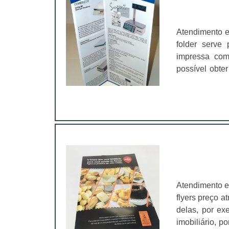
essenciais na
em diferentes
etiquetas con
Atendimento e
que elas poss
folder serve
produtoA Gr
impressa com
embalagens s
possível obte
melhor impres
realizadas pe
fabricada pel
uma pessoa ou evento; Divulgar um se
máquinas de ú
outros.No folde
Atendimento e
flyers preço a
delas, por e
imobiliário, p