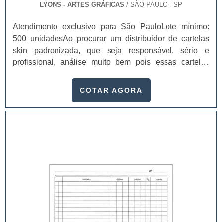
LYONS - ARTES GRÁFICAS
/ SÃO PAULO - SP
Atendimento exclusivo para São PauloLote mínimo:
500 unidadesAo procurar um distribuidor de cartelas
skin padronizada, que seja responsável, sério e
profissional, análise muito bem pois essas cartelas
desempenham uma utilidade muito grande ao seu
produto.A busca por empresas sérias para adquirir esse
COTAR AGORA
item é fundamental, pois apenas organizações idôneas
podem assegurar aos clientes características pontuais
no fluxo de fabricação das cart...