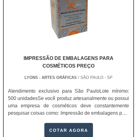
IMPRESSÃO DE EMBALAGENS PARA
COSMÉTICOS PREÇO
LYONS - ARTES GRÁFICAS
/ SÃO PAULO - SP
Atendimento exclusivo para São PauloLote mínimo:
500 unidadesSe você produz artesanalmente ou possui
uma empresa de cosméticos deve constantemente
pesquisar coisas como: Impressão de embalagens para
cosméticos preço. Afinal, os custos desses itens são
um investimento necessário para quem está no
COTAR AGORA
ramo. Até porque, o mercado de cosméticos tem sido