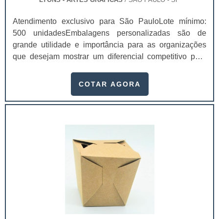
Atendimento exclusivo para São PauloLote mínimo:
500 unidadesEmbalagens personalizadas são de
grande utilidade e importância para as organizações
que desejam mostrar um diferencial competitivo para
seus clientes. Até porque, é um dos principais
elementos de comunicação entre o consumidor, produto
COTAR AGORA
e marca. Muitas empresas aproveitam a embalagem em
formato de cartucho para estimular seu público a
comprar. Afinal, esse item permite muitas
customizações que enaltecem uma boa identidade
visual para a marca.Isso ocorre com o cartucho
personalizado para produtos, pois através deles é
possível criar invólucros ideais para agregar valor ao
seu produto. Estes valores podem ser emocionais, mas
geram reflexos práticos bastante objetivos
como: Percepção de
funcionalidade;Identidade;Personalidade;Fidelidade à