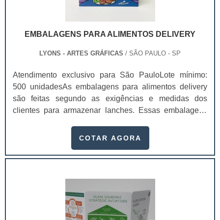
uma identificação perfeita para o seu produto..
EMBALAGENS PARA ALIMENTOS DELIVERY
LYONS - ARTES GRÁFICAS
/ SÃO PAULO - SP
Atendimento exclusivo para São PauloLote mínimo:
500 unidadesAs embalagens para alimentos delivery
são feitas segundo as exigências e medidas dos
clientes para armazenar lanches. Essas embalagens
tornam o produto mais atraente e confiável para os
consumidores, não só por dar mais sofisticação, mas
COTAR AGORA
também pela divulgação da sua empresa, mostrando o
telefone e outros canais diretos de comunicação.Com a
embalagem personalizada, não será necessário investir
em panfletos e cartões de divulgação da empresa,
reduzindo os custos com publicidade. Além disso, ela
gera uma maior confiança para o consumidor, pois ele
verá um pacote belo e bem protegido.Vantagens das