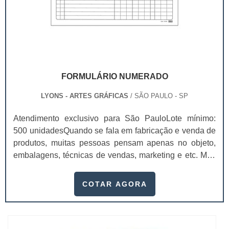
FORMULÁRIO NUMERADO
LYONS - ARTES GRÁFICAS
/ SÃO PAULO - SP
Atendimento exclusivo para São PauloLote mínimo:
500 unidadesQuando se fala em fabricação e venda de
produtos, muitas pessoas pensam apenas no objeto,
embalagens, técnicas de vendas, marketing e etc. Mas
esquecem que apesar de importantes, sem boa gestão
e logística adequada, esses esforços podem não valer
COTAR AGORA
a pena. Nesse quesito, o formulário numerado ganha
um papel de destaque muito abrangente, pois este item,
pode promover diversos ben...