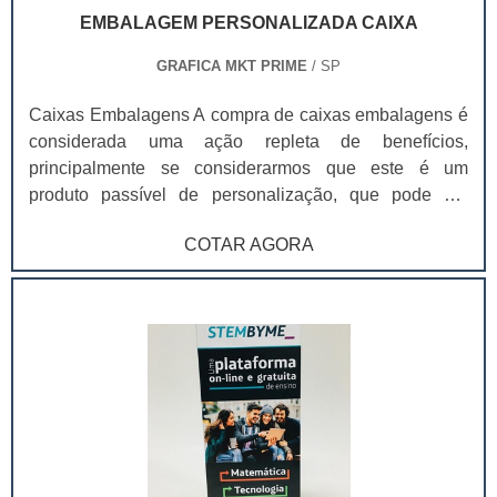
EMBALAGEM PERSONALIZADA CAIXA
GRAFICA MKT PRIME
/ SP
Caixas Embalagens A compra de caixas embalagens é
considerada uma ação repleta de benefícios,
principalmente se considerarmos que este é um
produto passível de personalização, que pode ser
adquirido em diferentes tamanhos, cores e layouts, de
COTAR AGORA
modo que seja capaz de se adequar a diferentes
produtos e nichos, dentre os produtos mais comuns, é
possível destacar: Alimentos; Roupas; Artesanatos.
Este produto pode ser encontrado no atual mercado em
diferentes tamanhos, com o objetivo de atender as
necessidades dos mais variados contratantes. As
caixas embalagens ainda podem estabelecer uma
ótima relação entre custos e benefícios, o que é capaz
de tornar a compra ainda mais atrativa, reforçando a
lembrança da marca e atendendo aos gostos do