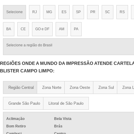
Selecione
RJ
MG
ES
SP
PR
SC
RS
BA
CE
GO e DF
AM
PA
Selecione a região do Brasil
REGIÕES ONDE A MUNDO DA IMPRESSÃO ATENDE CARTELA
BLISTER CAMPO LIMPO:
Região Central
Zona Norte
Zona Oeste
Zona Sul
Zona L
Grande São Paulo
Litoral de São Paulo
Aclimação
Bela Vista
Bom Retiro
Brás
Cambuci
Centro