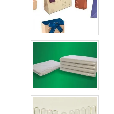
produto. Estes valores podem ser emocionais, mas 
reflexos práticos bastante objetivos como: Percepç
funcionalidade;Identidade;Personalidade;Fidelid
marca;Sofsticação;Conveniência;Facilidade de uso.Em o
palavras, além de proporcionar um ótimo designer para c
o item, a impressão de embalagens para cosméticos p
ainda promovem funcionalidades, que se tornam essen
para as empresas que buscam entregar o melhor a
cliente.Dessa forma, além de proteger o produto e cont
principais informações sobre ele, as embalagens têm a m
de atrair o público, pois deixaram de ser apenas um si
envoltório e se tornaram parte importante de cosmét
como: Itens de higiene pessoal;Maquiagem;Sabonete p
rosto;Sabonete para a pele;Creme para pele;Creme e sha
para cabelo.Ou seja, as embalagens possuem caracterís
especiais, e não é para menos. Seu valor na decisão de es
do consumidor é extremamente relevante. Por esse motivo, 
extremamente importante.Ao possuir interesse em desenv