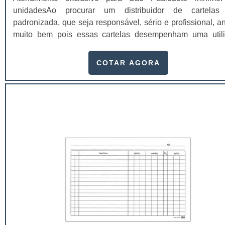
unidadesAo procurar um distribuidor de cartelas
padronizada, que seja responsável, sério e profissional, a
muito bem pois essas cartelas desempenham uma util
muito grande ao seu produto.A busca por empresas sérias
adquirir esse item é fundamental, pois apenas organiz
COTAR AGORA
idôneas podem assegurar aos clientes características pon
no fluxo de fabricação das cart...