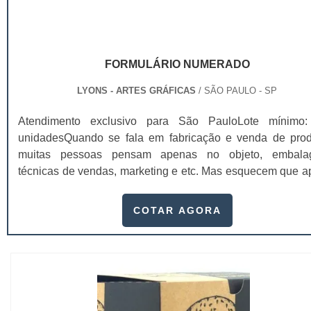
FORMULÁRIO NUMERADO
LYONS - ARTES GRÁFICAS
/ SÃO PAULO - SP
Atendimento exclusivo para São PauloLote mínimo
unidadesQuando se fala em fabricação e venda de prod
muitas pessoas pensam apenas no objeto, embala
técnicas de vendas, marketing e etc. Mas esquecem que a
de importantes, sem boa gestão e logística adequada, 
esforços podem não valer a pena. Nesse quesito, o formu
COTAR AGORA
numerado ganha um papel de destaque muito abrangente,
este item, pode promover diversos ben...