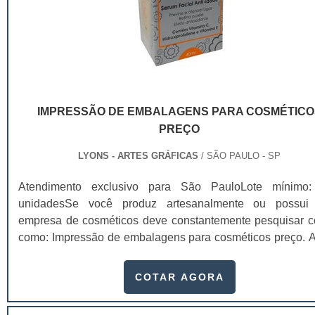
IMPRESSÃO DE EMBALAGENS PARA COSMÉTICO
PREÇO
LYONS - ARTES GRÁFICAS
/ SÃO PAULO - SP
Atendimento exclusivo para São PauloLote mínimo
unidadesSe você produz artesanalmente ou possu
empresa de cosméticos deve constantemente pesquisar c
como: Impressão de embalagens para cosméticos preço. Af
os custos desses itens são um investimento necessário
quem está no ramo. Até porque, o mercado de cosmético
COTAR AGORA
sido extremamente competitivo, assim, as embalagens dei
de ser apenas um invólucro desses pr...