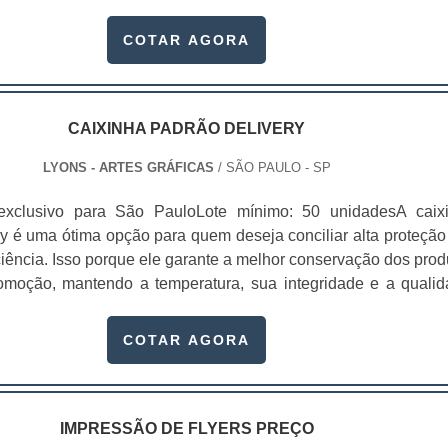
s, que dependendo da sua qualidade, o preço da caixa box 
ery pode variar.Essas embalagens são usadas em vários set
COTAR AGORA
omo alimentício, farmacêutico e cosmético. Com.
CAIXINHA PADRÃO DELIVERY
LYONS - ARTES GRÁFICAS
/ SÃO PAULO - SP
exclusivo para São PauloLote mínimo: 50 unidadesA caix
ry é uma ótima opção para quem deseja conciliar alta proteção
ciência. Isso porque ele garante a melhor conservação dos prod
omoção, mantendo a temperatura, sua integridade e a qualid
asa dos clientes sem sofrer danos.Essas embalagens são fe
 recicláveis que mantém a integridade dos produtos e ajud
COTAR AGORA
, já que não causam danos a na.
IMPRESSÃO DE FLYERS PREÇO