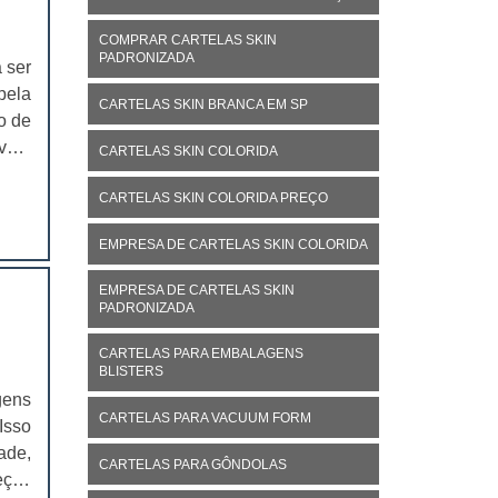
COMPRAR CARTELAS SKIN
PADRONIZADA
 ser
pela
CARTELAS SKIN BRANCA EM SP
o de
 vem
CARTELAS SKIN COLORIDA
ria,
CARTELAS SKIN COLORIDA PREÇO
ação
EMPRESA DE CARTELAS SKIN COLORIDA
EMPRESA DE CARTELAS SKIN
PADRONIZADA
CARTELAS PARA EMBALAGENS
BLISTERS
gens
CARTELAS PARA VACUUM FORM
Isso
ade,
CARTELAS PARA GÔNDOLAS
eças