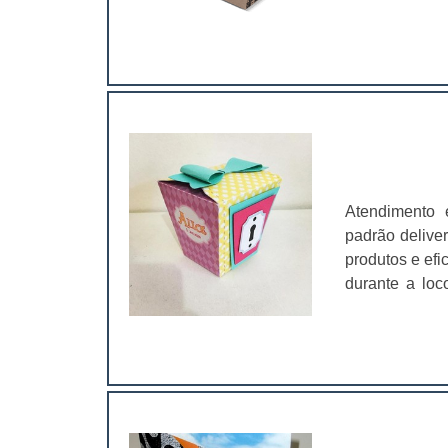
personalizado
lanches deliv
industriais, c
Atendimento 
padrão delive
produtos e efi
durante a loc
chegando na c
com materiais
meio ambiente