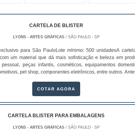
CARTELA DE BLISTER
LYONS - ARTES GRÁFICAS
/ SÃO PAULO - SP
exclusivo para São PauloLote mínimo: 500 unidadesA cartel
to com um material que dá mais sofisticação e beleza em prod
pessoal, peças infantis, cosméticos, equipamentos domesti
omotivos, pet shop, componentes eletrônicos, entre outros. Ante
r cartelas para blister, procure uma empresa de confiança e
dade na produção das embalagens.Essas car...
COTAR AGORA
CARTELA BLISTER PARA EMBALAGENS
LYONS - ARTES GRÁFICAS
/ SÃO PAULO - SP