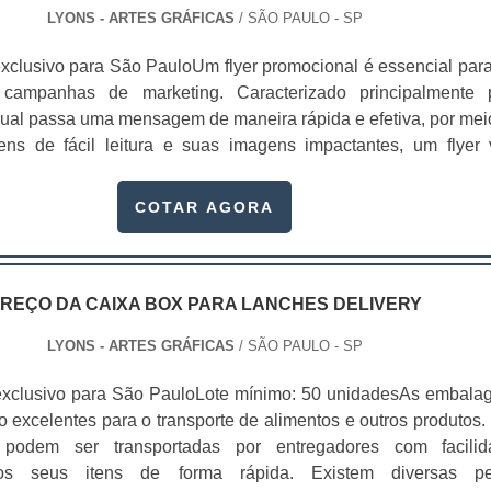
LYONS - ARTES GRÁFICAS
/ SÃO PAULO - SP
xclusivo para São PauloUm flyer promocional é essencial para
 campanhas de marketing. Caracterizado principalmente 
 qual passa uma mensagem de maneira rápida e efetiva, por mei
ns de fácil leitura e suas imagens impactantes, um flyer
ompanhado de um “slogan arrebatador”.O texto é, em sua maio
iso. O flyer tem se tornado uma ótima ferramenta de comunic
COTAR AGORA
serviços e captar n.
REÇO DA CAIXA BOX PARA LANCHES DELIVERY
LYONS - ARTES GRÁFICAS
/ SÃO PAULO - SP
exclusivo para São PauloLote mínimo: 50 unidadesAs embala
o excelentes para o transporte de alimentos e outros produtos. 
podem ser transportadas por entregadores com facilid
os seus itens de forma rápida. Existem diversas p