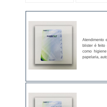
Atendimento 
blister é fei
como higiene 
papelaria, aut
sair e compra
garanta quali