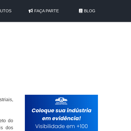
UTOS
FAÇA PARTE
BLOG
triais,
eto do
is dos