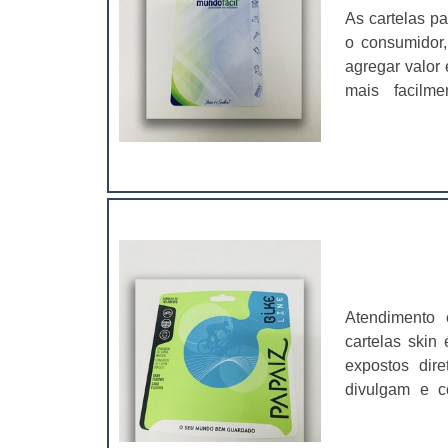
As cartelas p
o consumidor,
agregar valor 
mais facilme
conveniência,
cartelas blist
Atendimento
cartelas skin
expostos dire
divulgam e c
proteção dos 
uma reação físi