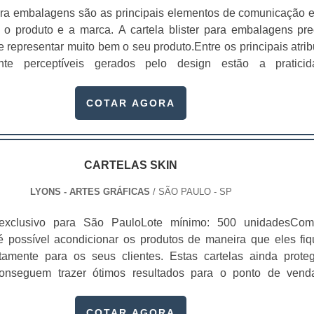
ara embalagens são as principais elementos de comunicação e
 o produto e a marca. A cartela blister para embalagens pre
e representar muito bem o seu produto.Entre os principais atrib
nte perceptíveis gerados pelo design estão a praticid
 facilidade de uso, conforto, segurança e proteção ao produto
ers para embalagens são utilizadas em pro...
COTAR AGORA
CARTELAS SKIN
LYONS - ARTES GRÁFICAS
/ SÃO PAULO - SP
 exclusivo para São PauloLote mínimo: 500 unidadesCo
 é possível acondicionar os produtos de maneira que eles fi
tamente para os seus clientes. Estas cartelas ainda prote
onseguem trazer ótimos resultados para o ponto de vend
produtos é realizada por meio de um filme plástico que ocorre
ca por calor, na qual o papel resinado da cartela e est...
COTAR AGORA