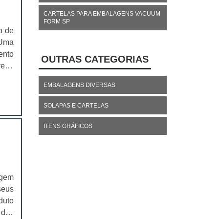
CARTELAS PARA EMBALAGENS VACUUM
FORM SP
o de
 Uma
ento
OUTRAS CATEGORIAS
er é
ente
EMBALAGENS DIVERSAS
 ele
SOLAPAS E CARTELAS
ITENS GRÁFICOS
agem
seus
duto
 dos