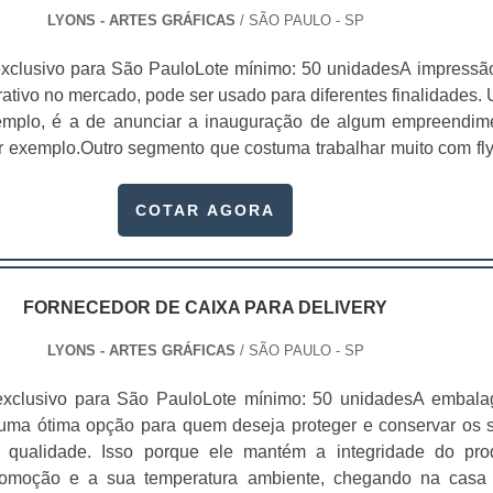
LYONS - ARTES GRÁFICAS
/ SÃO PAULO - SP
xclusivo para São PauloLote mínimo: 50 unidadesA impressã
trativo no mercado, pode ser usado para diferentes finalidades.
xemplo, é a de anunciar a inauguração de algum empreendim
or exemplo.Outro segmento que costuma trabalhar muito com fly
 elas criam coleções, com uma seleção de imagens extremam
 adicionam um acabamento altamente diferenciado, para que
COTAR AGORA
do de maneira gratuita pe.
FORNECEDOR DE CAIXA PARA DELIVERY
LYONS - ARTES GRÁFICAS
/ SÃO PAULO - SP
exclusivo para São PauloLote mínimo: 50 unidadesA embal
 uma ótima opção para quem deseja proteger e conservar os 
 qualidade. Isso porque ele mantém a integridade do pro
comoção e a sua temperatura ambiente, chegando na casa