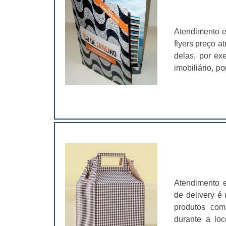
Atendimento e
flyers preço a
delas, por e
imobiliário, p
o de bebidas:
impactantes e
seja distribuí
Atendimento 
de delivery é
produtos com
durante a lo