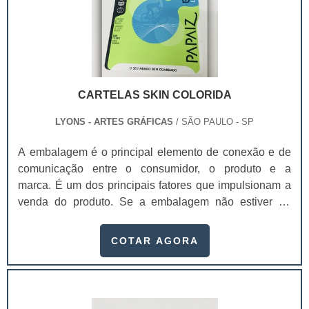
CARTELAS SKIN COLORIDA
LYONS - ARTES GRÁFICAS
/ SÃO PAULO - SP
A embalagem é o principal elemento de conexão e de
comunicação entre o consumidor, o produto e a
marca. É um dos principais fatores que impulsionam a
venda do produto. Se a embalagem não estiver de
acordo com o produto, não chamar a atenção de quem
o compra, a chance do consumidor não perceber o
COTAR AGORA
produto é maior.As cartelas para embalagens blisters
são as principais elementos de comunicação entre o
consumidor, o produto e a marca. As cartelas skin
colorida precisam agregar valor e representar muito