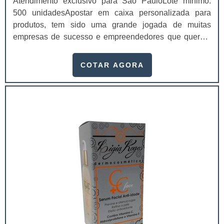
Atendimento exclusivo para São PauloLote mínimo:
500 unidadesApostar em caixa personalizada para
produtos, tem sido uma grande jogada de muitas
empresas de sucesso e empreendedores que querem
garantir que o produto a ser transportado chegue de
forma correta e segura até o seu destino final. Quando
COTAR AGORA
se trata de transporte de produtos, a conservação da
temperatura e segurança dos itens é indispensável, até
porque, podem sofrer diversas var...