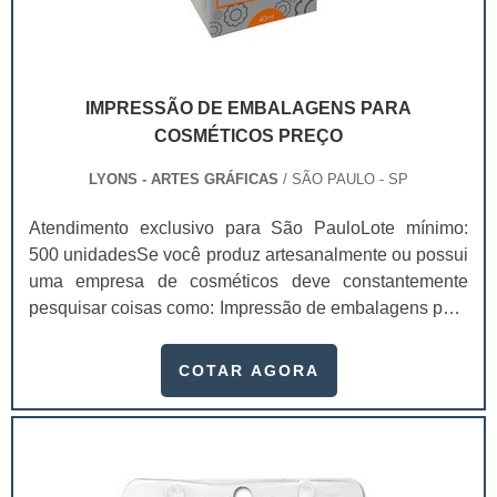
IMPRESSÃO DE EMBALAGENS PARA
COSMÉTICOS PREÇO
LYONS - ARTES GRÁFICAS
/ SÃO PAULO - SP
Atendimento exclusivo para São PauloLote mínimo:
500 unidadesSe você produz artesanalmente ou possui
uma empresa de cosméticos deve constantemente
pesquisar coisas como: Impressão de embalagens para
cosméticos preço. Afinal, os custos desses itens são
um investimento necessário para quem está no
COTAR AGORA
ramo. Até porque, o mercado de cosméticos tem sido
extremamente competitivo, assim, as embalagens
deixaram de ser apenas um invólucro desses pr...