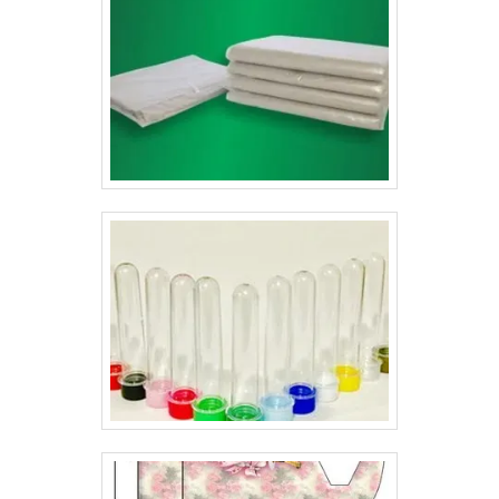
grande, envelope saco pequeno, envelope saco extra,
envelope extra pequeno. Estes e outros é possível
encontrar com a melhor qualidade.Empresa com ótimo
histórico no segmentoA Lyons é uma gráfica de
envelopes responsável por uma fabricação de
qualidade. A empresa oferece formatos personalizados
para que sejam repletas de qualidade e sofisticação,
sempre passando a melhor impressão para as
empresas e seus clientes..