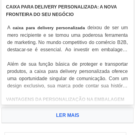
CAIXA PARA DELIVERY PERSONALIZADA: A NOVA
FRONTEIRA DO SEU NEGÓCIO
A
deixou de ser um
caixa para delivery personalizada
mero recipiente e se tornou uma poderosa ferramenta
de marketing. No mundo competitivo do comércio B2B,
destacar-se é essencial. Ao investir em embalagens
personalizadas, sua empresa não apenas proporciona
uma experiência única ao cliente, mas também solidifica
Além de sua função básica de proteger e transportar
sua marca no mercado. São detalhes como esse que
produtos, a caixa para delivery personalizada oferece
fazem a diferença na fidelização de clientes e no
uma oportunidade singular de comunicação. Com um
aumento de vendas.
design exclusivo, sua marca pode contar sua história,
expor seus valores e engajar os consumidores de
VANTAGENS DA PERSONALIZAÇÃO NA EMBALAGEM
maneira mais eficaz. Imagine entregar um pedido e
saber que a experiência começa já no momento da
Utilizar uma
traz
caixa para delivery personalizada
entrega, criando uma memória afetiva que aumenta a
LER MAIS
diversas vantagens competitivas. Primeiramente, a
chance de recompra.
personalização permite que sua marca se destaque em
meio a concorrência. Embora as embalagens