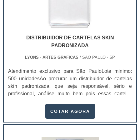
qualidade e valor unitário baixo.As cartelas para as
ano com informação vinculada aos dias feriados
gôndolas podem ser produzidas com papel, duplex,
(festivos), às festas religiosas e à astronomia. Um
triplex, couchê e pode ser produzido em diversas
calendário permite seguir uma ordem cronológica de
gramaturas, assim como a bolha..
atividades e organizar uma agenda. Existem diversos
tipos de calendários consoante a forma como for
DISTRIBUIDOR DE CARTELAS SKIN
dividido o tempo. No mundo ocidental, o calendário
PADRONIZADA
mais usado é o calendário gregoriano.
LYONS - ARTES GRÁFICAS
/ SÃO PAULO - SP
Atendimento exclusivo para São PauloLote mínimo:
500 unidadesAo procurar um distribuidor de cartelas
skin padronizada, que seja responsável, sério e
profissional, análise muito bem pois essas cartelas
desempenham uma utilidade muito grande ao seu
produto.A busca por empresas sérias para adquirir esse
COTAR AGORA
item é fundamental, pois apenas organizações idôneas
podem assegurar aos clientes características pontuais
no fluxo de fabricação das cartelas, como:Uso de
matérias primas de altíssima qualidade;Padronização