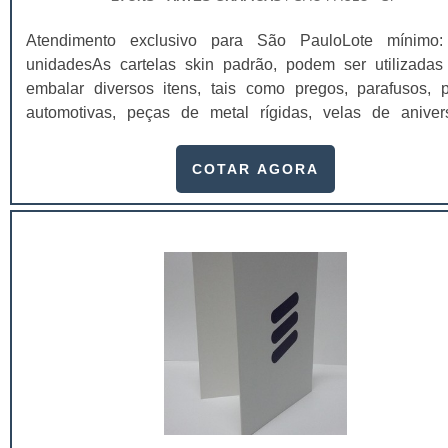
Atendimento exclusivo para São PauloLote mínimo
unidadesAs cartelas skin padrão, podem ser utilizadas
embalar diversos itens, tais como pregos, parafusos, 
automotivas, peças de metal rígidas, velas de anivers
ferragens, brinquedos, cosméticos, entre outros mais var
que se pode encontrar.De modo geral, as cartelas skin p
COTAR AGORA
são utensílios fabricados para serem diretamente acoplad
embalagens dos produtos e promover uma certa funcional
para serem colocados em prateleiras e vitrines de vend
seja, utilizando as cartelas skin padrão é possível acondi
os produtos de maneira que eles fiquem expostos direta
para os seus clientes. Estas cartelas ainda protegem, div
e conseguem trazer ótimos resultados para o pon
vendas.De certa forma, o mercado em geral tem 
extremamente competitivo, assim, as embalagens, carte
solapas deixaram de ser apenas uma parte do invólucro d
produtos para se tornarem um grande atrativo.E juntos, po