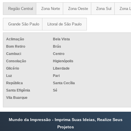
Região Central
Zona Norte
Zona Oeste
Zona Sul
Zona L
Grande São Paulo
Litoral de São Paulo
Aclimação
Bela Vista
Bom Retiro
Brás
Cambuci
Centro
Consolação
Higienópolis
Glicério
Liberdade
Luz
Pari
República
Santa Cecília
Santa Efigênia
Sé
Vila Buarque
Mundo da Impressão - Imprima Suas Ideias, Realize Seus
Projetos