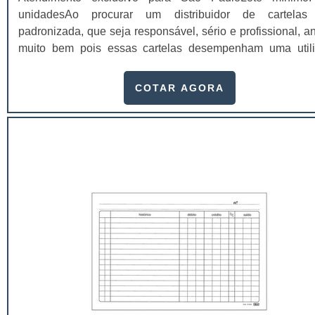
unidadesAo procurar um distribuidor de cartelas
padronizada, que seja responsável, sério e profissional, a
muito bem pois essas cartelas desempenham uma util
muito grande ao seu produto.A busca por empresas sérias
adquirir esse item é fundamental, pois apenas organiz
COTAR AGORA
idôneas podem assegurar aos clientes características pon
no fluxo de fabricação das cart...