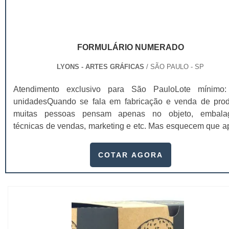
FORMULÁRIO NUMERADO
LYONS - ARTES GRÁFICAS
/ SÃO PAULO - SP
Atendimento exclusivo para São PauloLote mínimo
unidadesQuando se fala em fabricação e venda de prod
muitas pessoas pensam apenas no objeto, embala
técnicas de vendas, marketing e etc. Mas esquecem que a
de importantes, sem boa gestão e logística adequada, 
esforços podem não valer a pena. Nesse quesito, o formu
COTAR AGORA
numerado ganha um papel de destaque muito abrangente,
este item, pode promover diversos ben...