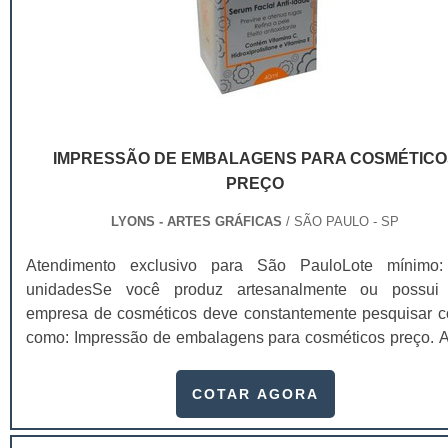
IMPRESSÃO DE EMBALAGENS PARA COSMÉTICO
PREÇO
LYONS - ARTES GRÁFICAS
/ SÃO PAULO - SP
Atendimento exclusivo para São PauloLote mínimo
unidadesSe você produz artesanalmente ou possu
empresa de cosméticos deve constantemente pesquisar c
como: Impressão de embalagens para cosméticos preço. Af
os custos desses itens são um investimento necessário
quem está no ramo. Até porque, o mercado de cosmético
COTAR AGORA
sido extremamente competitivo, assim, as embalagens dei
de ser apenas um invólucro desses pr...