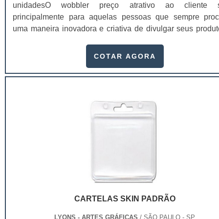
unidadesO wobbler preço atrativo ao cliente s
principalmente para aquelas pessoas que sempre pro
uma maneira inovadora e criativa de divulgar seus produt
peça cabe perfeitamente em ações de endomarketing
exemplo, e dá um toque totalmente especial ao marketi
COTAR AGORA
marca. Este meio de divulgação nada mais é do que uma
promocional que fica pendurada com barbantes em l
expondo a imagem de um produto. A maioria das peças .
CARTELAS SKIN PADRÃO
LYONS - ARTES GRÁFICAS
/ SÃO PAULO - SP