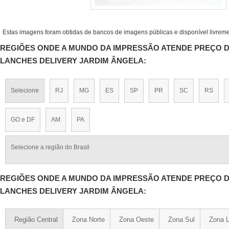
Estas imagens foram obtidas de bancos de imagens públicas e disponível livreme
REGIÕES ONDE A MUNDO DA IMPRESSÃO ATENDE PREÇO D
LANCHES DELIVERY JARDIM ÂNGELA:
Selecione
RJ
MG
ES
SP
PR
SC
RS
GO e DF
AM
PA
Selecione a região do Brasil
REGIÕES ONDE A MUNDO DA IMPRESSÃO ATENDE PREÇO D
LANCHES DELIVERY JARDIM ÂNGELA:
Região Central
Zona Norte
Zona Oeste
Zona Sul
Zona L