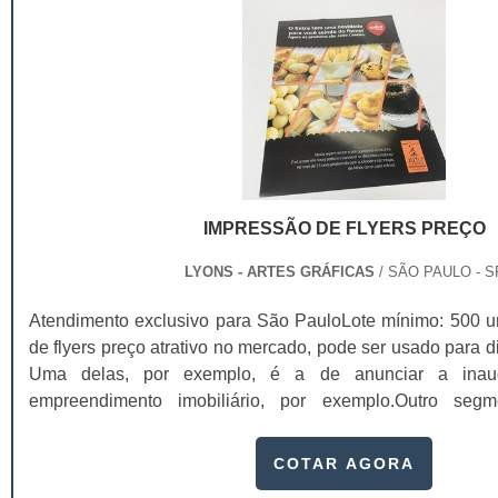
uso;Conforto;Segurança;Proteção ao produto.Uma pesquis
entre produtos semelhantes, o consumidor acaba prefer
embalagem mais atraente, bela e prática, estando in
experimentar uma marca nova se a embalagem de
características, já que isso está diretamente relacionado à
estima do consumidor.As cartelas para embalagens bliste
produtos que requerem uma maior sofisticação na embal
infantis, higiene pessoal, cosméticos, utilidades dom
automotivos, pet shop, componentes eletrônicos, encar
IMPRESSÃO DE FLYERS PREÇO
cartela blister pode ser produzido em papel, duplex, triple
produzido em diversas gramaturas, assim como a bolha..
LYONS - ARTES GRÁFICAS
/ SÃO PAULO - S
Atendimento exclusivo para São PauloLote mínimo: 500 
de flyers preço atrativo no mercado, pode ser usado para di
Uma delas, por exemplo, é a de anunciar a inau
empreendimento imobiliário, por exemplo.Outro seg
trabalhar muito com flyer é o de bebidas: elas criam coleç
de imagens extremamente impactantes e adicionam um a
COTAR AGORA
diferenciado, para que ele seja distribuído de maneira gr