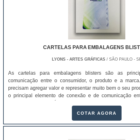
blister ou skin, asseguramos à nossos clientes algumas
nosso fluxo de trabalho uso de matérias primas de alt
cartelas também possuem uma padronização de cor
impressão, aplicação de verniz de qualidade certificada, m
cartelas para embalagem vacuum form, acabamento de prec
diferenciado na apresentação de propostas que atenda
CARTELAS PARA EMBALAGENS BLIS
necessidades do mercado..
LYONS - ARTES GRÁFICAS
/ SÃO PAULO - S
As cartelas para embalagens blisters são as princ
comunicação entre o consumidor, o produto e a marca. 
precisam agregar valor e representar muito bem o seu pr
o principal elemento de conexão e de comunicação ent
produto e a marca. É um dos principais fatores que imp
produto. Se a embalagem não estiver de acordo com o pr
COTAR AGORA
atenção de quem o compra, a chance do consumidor não p
maior.Entre os principais atributos mais facilmente perce
design estão:Praticidade;Conveniência