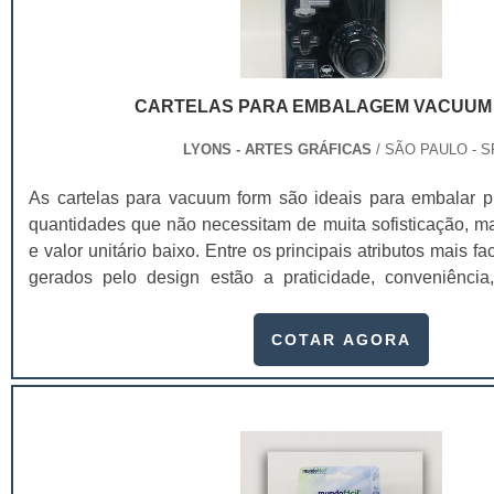
CARTELAS PARA EMBALAGEM VACUUM
LYONS - ARTES GRÁFICAS
/ SÃO PAULO - S
As cartelas para vacuum form são ideais para embalar 
quantidades que não necessitam de muita sofisticação, m
e valor unitário baixo. Entre os principais atributos mais fa
gerados pelo design estão a praticidade, conveniência,
conforto, segurança e proteção ao produto.A cartela poss
em linhas de papéis que garantem aos nossos clientes o me
COTAR AGORA
para você produzir seus materiais. As cartelas para em
são utilizadas nos mais variados segmentos, seja na
infantis;Cosméticos;Automotivos;Industriais;Encartelado
da facilidade de negociação, produção e entrega, a e
garante um processo de qualidade que atenda os mais rig
tipo de insumo. Com larga experiência na produção de