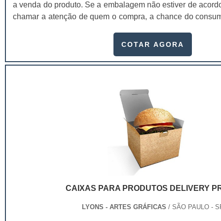
a venda do produto. Se a embalagem não estiver de acord
chamar a atenção de quem o compra, a chance do consum
produto é maior.As cartelas para embalagens blisters
elementos de comunicação entre o consumidor, o pro
COTAR AGORA
cartelas skin colorida precisam agregar valor e represe
produto. Entre os principais atributos mais facilmente perc
design estão:Praticidade;Conveniência
uso;Conforto;Segurança;Proteção ao produto.Uma pesquis
entre produtos semelhantes, o consumidor acaba prefer
embalagem mais atraente, bela e prática, estando in
experimentar uma marca nova se a embalagem de
características, já que isso está diretamente relacionado à
estima do consumidor.As cartelas skin colorida são as pri
comunicação entre o consumidor, o produto e a marca. A 
embalagens precisa agregar valor e representar muito b
embalagem é o principal elemento de conexão e de c
CAIXAS PARA PRODUTOS DELIVERY P
consumidor, o produto e a marca. .
LYONS - ARTES GRÁFICAS
/ SÃO PAULO - S