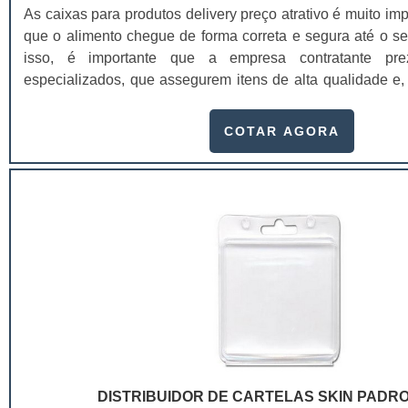
As caixas para produtos delivery preço atrativo é muito imp
que o alimento chegue de forma correta e segura até o seu
isso, é importante que a empresa contratante prez
especializados, que assegurem itens de alta qualidade e,
tampa. No caso do delivery, o cuidado com a embal
minucioso quanto o preparo do alimento. Para isso, a 
COTAR AGORA
tecnologia de ponta e profissionais treinados para garantir
armazenagem, características biodegradáveis, impressã
Offset, preço acessível e justo, produtos à pronta entrega,
benefício entre outros.No geral, as caixas para produtos 
costumam ser solicitado por donos e gestores de d
principalmente os que atuam em:C
foods;Restaurantes;Lanchonetes;Buffet;Escritórios;Empres
corporativos;Casas noturnas;Baladas;Dentre diversos 
desejam assegurar qualidade nos mínimos detalhes.
alimentos para delivery, a conservação da temperatura
manutenção da temperatura vai depender muito do t
embalagem. As caixas para produtos delivery de papel ca
DISTRIBUIDOR DE CARTELAS SKIN PADR
escolha para atender o delivery. Isto porque, além d