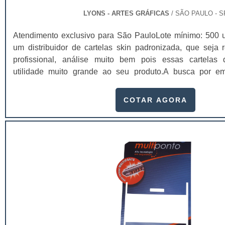
embalagens de papel têm grande capacidade de reter o
LYONS - ARTES GRÁFICAS
/ SÃO PAULO - S
alimento chegará na temperatura desejada até as mãos do c
Atendimento exclusivo para São PauloLote mínimo: 500 
um distribuidor de cartelas skin padronizada, que seja 
profissional, análise muito bem pois essas cartel
utilidade muito grande ao seu produto.A busca por em
adquirir esse item é fundamental, pois apenas organiz
assegurar aos clientes características pontuais no flux
COTAR AGORA
cartelas, como:Uso de matérias primas de altíssima quali
cores e qualidade de impressão;Aplicação de ve
certificada;Maior durabilidade das cartelas de no mí
entrega;Acabamento de precisão; As cartelas skin, podem
embalar diversos itens, tais como pregos, parafusos, peça
de metal rígidas, velas de aniversário, ferragens, brinqued
outros produtos variados que se pode encontrar.De modo ger
padronizadas são utensílios fabricados para serem diret
embalagens dos produtos e promover uma certa funcion
posicionados em prateleiras e vitrines de vendas.Ou seja, u