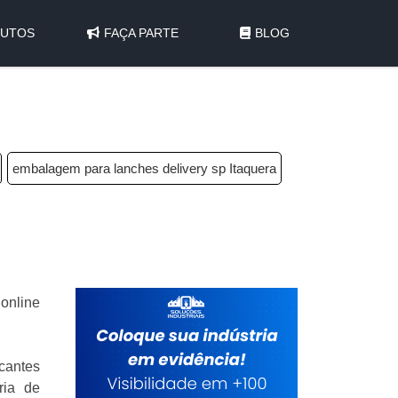
UTOS
FAÇA PARTE
BLOG
embalagem para lanches delivery sp Itaquera
 online
icantes
ria de