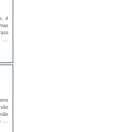
EMBALAGENS PARA FERRAMENTAS
o, é
SOLAPAS PARA EMBALAGENS
 mas
razo
SOLAPAS PREÇO
CARTELAS SKIN
ho e
 tal
CARTELAS SKIN PREÇO
s, é
CARTELAS BLISTER
e os
 que
IMPRESSÃO DE CATÁLOGOS
lhor
IMPRESSÃO DE CATÁLOGOS PREÇO
z de
gens
ores
 são
IMPRESSÃO DE FOLDER
s.
 não
IMPRESSÃO DE FOLDERS PREÇO
o de
acto