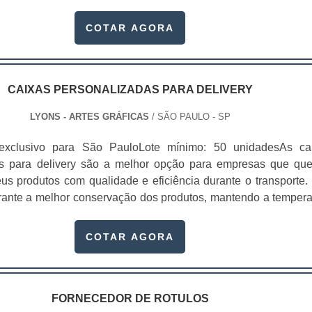
efícios proporcionados pelo serviço Fidelizar a marca; Impor 
Entre outras.Empresa também atua como ótima gráfica A grá
os materiais de
COTAR AGORA
formatos personalizados de pastas personalizadas gráfica repl
izar envelopes para.
 e sofisticação, sempre passando a melhor impressão par
s clientes..
CAIXAS PERSONALIZADAS PARA DELIVERY
LYONS - ARTES GRÁFICAS
/ SÃO PAULO - SP
exclusivo para São PauloLote mínimo: 50 unidadesAs ca
as para delivery são a melhor opção para empresas que qu
us produtos com qualidade e eficiência durante o transporte. 
rante a melhor conservação dos produtos, mantendo a tempera
ntegridade e sua qualidade, chegando na casa dos clientes
que prejudicam a imagem do produto.Essas embalagens são fe
COTAR AGORA
recicláveis que mantém a integridad.
FORNECEDOR DE ROTULOS