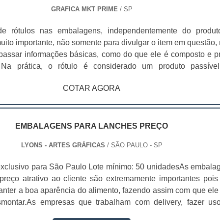
GRAFICA MKT PRIME
/ SP
e rótulos nas embalagens, independentemente do produt
uito importante, não somente para divulgar o item em questão,
assar informações básicas, como do que ele é composto e p
de
o, para que seja capaz de atender às necessidades de taman
COTAR AGORA
, de acordo com o produto e identidade visual da marca. Por
rótulos são utilizados em diversos produtos. Entre os principai
 material utilizado
cação dos rótulos é considerado muito variado, uma vez qu
EMBALAGENS PARA LANCHES PREÇO
em exigir diferentes características, como as embalagens
LYONS - ARTES GRÁFICAS
/ SÃO PAULO - SP
 adquirir rótulos que desempenhem seus benefícios da me
sencial contar com uma empresa especializada, que seja capa
xclusivo para São Paulo Lote mínimo: 50 unidadesAs embala
alidade do material e também na impressão, que juntos são fat
preço atrativo ao cliente são extremamente importantes pois
ra uma boa aparência e para chamar a atenção dos compradore
nter a boa aparência do alimento, fazendo assim com que ele
montar.As empresas que trabalham com delivery, fazer us
ra lanche preço é algo primordial, pois o produto chegará int