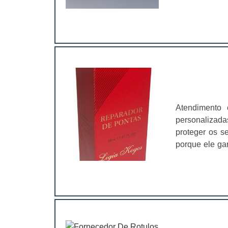
vantagens.Ben
organização;
profissionalismo; Transmitir uma maior credibilidade; Personalizar 
Lyons oferece 
escritório.Util
de qualidade
empresas e seu
Atendimento 
personalizad
proteger os se
porque ele ga
ambiente, a i
sofrer danos 
com materiais 