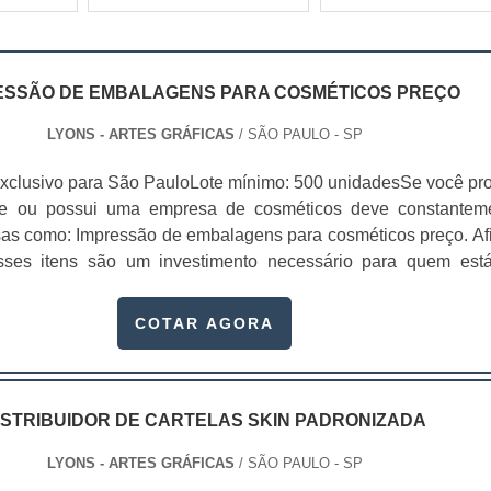
ESSÃO DE EMBALAGENS PARA COSMÉTICOS PREÇO
LYONS - ARTES GRÁFICAS
/ SÃO PAULO - SP
xclusivo para São PauloLote mínimo: 500 unidadesSe você pr
te ou possui uma empresa de cosméticos deve constantem
sas como: Impressão de embalagens para cosméticos preço. Afi
sses itens são um investimento necessário para quem est
que, o mercado de cosméticos tem sido extremamente competit
alagens deixaram de ser apenas um invólucro desses pr...
COTAR AGORA
ISTRIBUIDOR DE CARTELAS SKIN PADRONIZADA
LYONS - ARTES GRÁFICAS
/ SÃO PAULO - SP