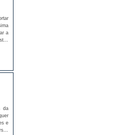
EMBALAGEM PARA SANDUICHE
NATURAL PREÇO
rtar
CAIXAS PARA EMBALAGENS DE
sima
COSMÉTICOS
ar a
stas
EMBALAGENS CAIXAS PARA
COSMÉTICOS
s de
lgum
CAIXAS PARA PRODUTOS DELIVERY
idos
para
CAIXAS PARA PRODUTOS DELIVERY
PREÇO
eiro
ação
COMPRAR CAIXAS PARA PRODUTOS
lhes
DELIVERY
 que
VALOR DAS CAIXAS PARA PRODUTOS
elas
s da
DELIVERY
se o
quer
cisa
EMBALAGEM PLÁSTICA PARA
es e
FERRAMENTAS
 boa
rsas
za e