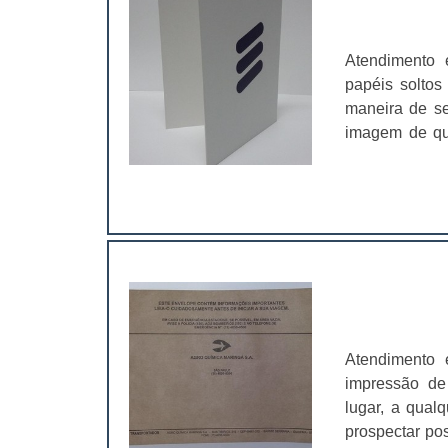
Atendimento 
papéis soltos
maneira de se
imagem de qua
personalizada
modo que ne
material, com
por uma empre
que haja uma 
instante que 
extremamente 
possíveis.É po
o cliente qui
Atendimento 
precisam cont
impressão de
logo da empr
lugar, a qualq
seguir essa l
prospectar po
primeira im