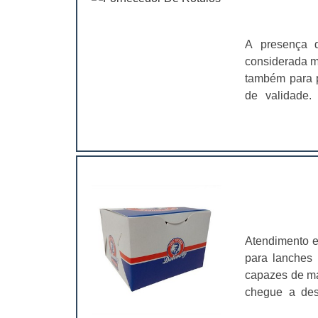
A presença d
considerada m
também para p
de validade. Na prática, o rótulo é considerado um produto passível 
personalizaçã
também layout
variedade, os 
possível destacar: Azeite; Azeitonas; Molhos; Água sanitária. O
para a fabri
produtos pod
molham. Para
maneira, é es
Atendimento e
garantir a qu
para lanches 
essenciais pa
capazes de ma
chegue a des
embalagens pa