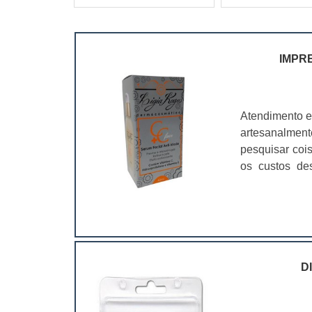
IMPR
Atendimento e
artesanalmen
pesquisar coi
os custos de
ramo. Até por
assim, as emb
D