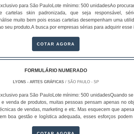
xclusivo para São PauloLote mínimo: 500 unidadesAo procura
 de cartelas skin padronizada, que seja responsável, sér
 análise muito bem pois essas cartelas desempenham uma utili
o seu produto.A busca por empresas sérias para adquirir esse 
, pois apenas organizações idôneas podem assegurar aos clie
 pontuais no fluxo de fabricação das cart...
COTAR AGORA
FORMULÁRIO NUMERADO
LYONS - ARTES GRÁFICAS
/ SÃO PAULO - SP
xclusivo para São PauloLote mínimo: 500 unidadesQuando se 
 e venda de produtos, muitas pessoas pensam apenas no obj
écnicas de vendas, marketing e etc. Mas esquecem que apesa
sem boa gestão e logística adequada, esses esforços podem
 Nesse quesito, o formulário numerado ganha um papel de dest
te, pois este item, pode promover diversos ben...
COTAR AGORA