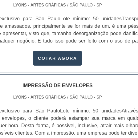
LYONS - ARTES GRÁFICAS
/ SÃO PAULO - SP
exclusivo para São PauloLote mínimo: 50 unidadesTranspo
 e amassados, principalmente se for mais de um, é uma pés
 apresentar, visto que, tamanha desorganização pode danific
lquer negócio. E tudo isso pode ser feito com o uso de pa
s gráfica que pode organizar todos os documentos necessário
nhum venha a amassar.No momento da apresentação de a
COTAR AGORA
o por exemplo uma proposta de um serviço ou produto fornec
sa específica, é importante atentar-se aos mínimos detalhes 
primeira impressão positiva. É necessário mostrar já no prim
a empresa se preocupa com pequenos detalhes, é uma organiz
IMPRESSÃO DE ENVELOPES
séria e 100% comprometida com a perfeição em todos o deta
LYONS - ARTES GRÁFICAS
/ SÃO PAULO - SP
ssível solicitar a impressão de pastas personalizadas do jeito
ser, no entanto, é importante prestar atenção em um detalhe: 
exclusivo para São PauloLote mínimo: 50 unidadesAtravé
er a identidade da empresa. Em uma linguagem mais clara: 
 envelopes, o cliente poderá estampar sua marca em qual
esa for composto das cores vermelho e branco, a pasta pre
uer hora. Desta forma, é possível, inclusive, atrair mais olhar
inha.Atribuições atendidas ao adquirir o produtoCausar uma
ssíveis clientes. Com a impressão, uma empresa pode ter dive
pressão; Não amassar seus documentos; Mostrar limpe