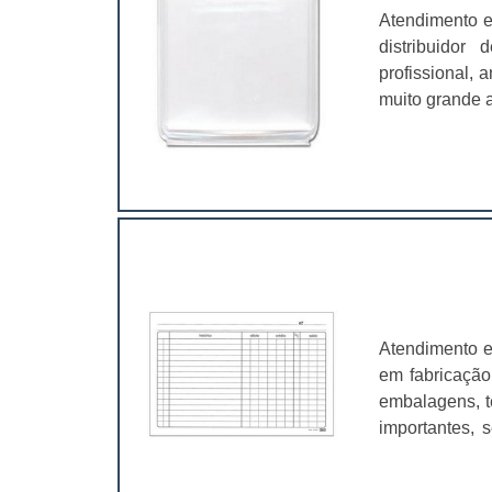
Atendimento e
distribuidor
profissional,
muito grande a
é fundamental
características
Atendimento e
em fabricação
embalagens, t
importantes, 
valer a pena.
muito abrangen