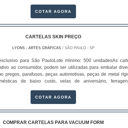
alizada por meio de um filme plástico que ocorre com uma re
or, na qual o papel resinado da cartela e este plástico fazem um
COTAR AGORA
meio desta fusão é que.
CARTELAS SKIN PREÇO
LYONS - ARTES GRÁFICAS
/ SÃO PAULO - SP
exclusivo para São PauloLote mínimo: 500 unidadesAs cart
rativo ao consumidor, podem ser utilizadas para embalar dive
omo pregos, parafusos, peças automotivas, peças de metal rígi
omésticas de baixo custo, velas de aniversário, ferrage
ndidos em atacados.Este tipo de cartela pode ser produzid
eriais: papel duplex, triplex e a gramatura, em sua maioria, var
COTAR AGORA
mas. Com as cartelas skin é possível guardar os produtos de
les fiquem expostos diretamente para os clientes. Dessa fo
r visualizá-los de maneira mais clara e saber exatamente o
ndo. Benefícios proporcionados pela utilizaçãoProteg
COMPRAR CARTELAS PARA VACUUM FORM