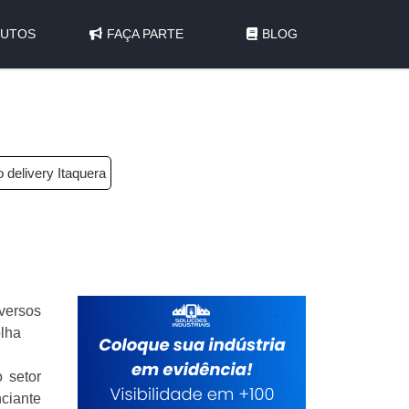
UTOS
FAÇA PARTE
BLOG
 delivery Itaquera
versos
lha
 setor
ciante