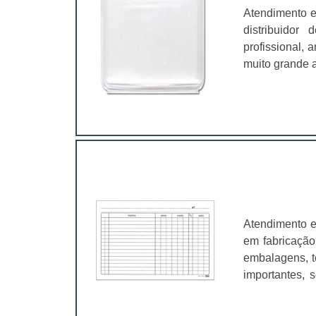
Atendimento e
distribuidor
profissional,
muito grande a
é fundamental
características
Atendimento e
em fabricação
embalagens, t
importantes, 
valer a pena.
muito abrangen