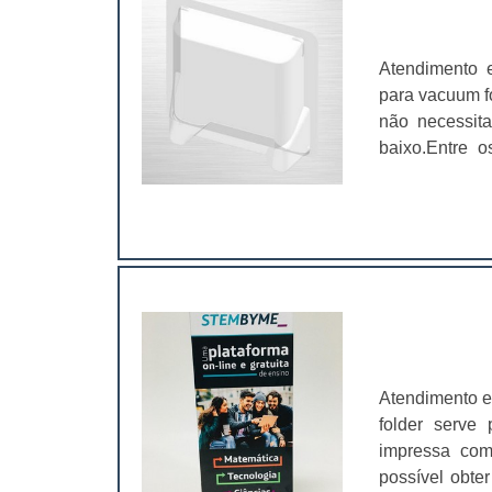
produto; Di
vendas;Chamam
meio de um fi
Atendimento 
por calor, na 
para vacuum f
fusão, formand
não necessita
“efeito pele”
baixo.Entre o
inglês.Empres
design estão a
personaliza
e proteção ao
sofisticação
que garantem 
clientes. As 
seus materiai
Lyon servem p
elas nos
geração. .
de:Encartelad
outros.Além 
fornecedora 
padrões neste
Atendimento e
verniz blister
folder serve
nosso fluxo d
impressa com
cartelas para
possível obte
impressão, apl