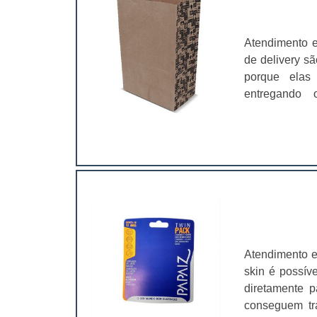
Atendimento 
de delivery sã
porque elas 
entregando 
personalizado
lanches deliv
industriais, c
Atendimento e
skin é possív
diretamente p
conseguem tr