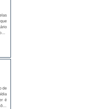
o de
 por
EMBALAGENS PARA FERRAMENTAS
sica
elas
SOLAPAS PARA EMBALAGENS
o de
 que
m um
ário
SOLAPAS PREÇO
e em
pelo
atos
CARTELAS SKIN
ança
de e
péis
seus
CARTELAS SKIN PREÇO
uzir
fica
izar
CARTELAS BLISTER
tima
nha
ntre
IMPRESSÃO DE CATÁLOGOS
resa
IMPRESSÃO DE CATÁLOGOS PREÇO
osos
 com
o de
IMPRESSÃO DE FOLDER
s em
ídia
prar
er é
IMPRESSÃO DE FOLDERS PREÇO
e de
ções
 das