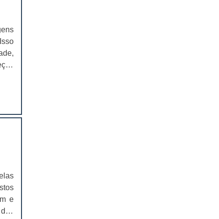
EMBALAGEM PARA SANDUICHE
NATURAL PREÇO
gens
CAIXAS PARA EMBALAGENS DE
Isso
COSMÉTICOS
ade,
eças
EMBALAGENS CAIXAS PARA
COSMÉTICOS
para
ores
CAIXAS PARA PRODUTOS DELIVERY
CAIXAS PARA PRODUTOS DELIVERY
PREÇO
COMPRAR CAIXAS PARA PRODUTOS
DELIVERY
VALOR DAS CAIXAS PARA PRODUTOS
elas
DELIVERY
stos
EMBALAGEM PLÁSTICA PARA
am e
FERRAMENTAS
 dos