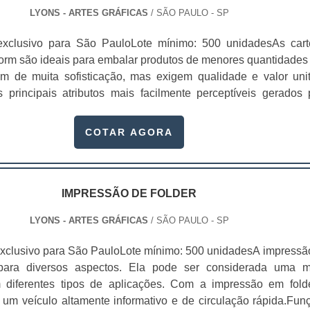
vulgam a marca;Trazem bons resultados para o pont
LYONS - ARTES GRÁFICAS
/ SÃO PAULO - SP
 mais atenção; Entre outros. A proteção dos produtos é feita
lme plástico. Com isso, o cliente se depara com uma reação fí
exclusivo para São PauloLote mínimo: 500 unidadesAs cart
qual o papel resinado da cartela e este plástico fazem um tip
orm são ideais para embalar produtos de menores quantidades
o o material final. Por meio desta fusão é que o material obté
m de muita sofisticação, mas exigem qualidade e valor unit
, responsável pela derivação do nome skin, que significa pel
s principais atributos mais facilmente perceptíveis gerados 
a com profissionalismo e ética A Gráfica Lyons oferece form
 praticidade, conveniência, facilidade de uso, conforto, segur
dos para que as embalagens sejam repletas de qualida
 produto.A cartela possui uma versatilidade em linhas de pa
COTAR AGORA
, sempre passando a melhor impressão para as empresas e 
aos nossos clientes o melhor custo/benefício para você prod
cartelas skin preço justo no mercado, são fabricadas pela Grá
s. Ao comprar cartelas para vacuum form os cliente podem util
ara diversos produtos e são fabricadas com máquinas de úl
 mais variados segmentos, seja na li
os;Automotivos;Produtos infantis;Industriais;Cosméticos;De
IMPRESSÃO DE FOLDER
da facilidade de negociação, produção e entrega, a emp
LYONS - ARTES GRÁFICAS
/ SÃO PAULO - SP
garante um processo de qualidade que atenda os mais rigor
 tipo de insumo. Com larga experiência na produção de cartela
xclusivo para São PauloLote mínimo: 500 unidadesA impressã
 ou skin, asseguramos à nossos clientes algumas característica
 para diversos aspectos. Ela pode ser considerada uma m
e trabalho uso de matérias primas de altíssima qualidade.Com
 diferentes tipos de aplicações. Com a impressão em fold
 vacuum form garante uma padronização de cores e qualidad
r um veículo altamente informativo e de circulação rápida.Fun
icação de verniz de qualidade certificada, maior durabilidade