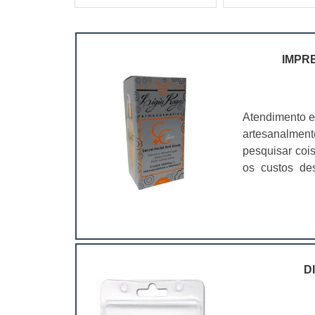
IMPR
Atendimento e
artesanalmen
pesquisar coi
os custos de
ramo. Até por
assim, as emb
D