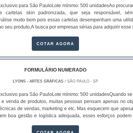
xclusivo para São PauloLote mínimo: 500 unidadesAo procura
 de cartelas skin padronizada, que seja responsável, sér
 análise muito bem pois essas cartelas desempenham uma utili
o seu produto.A busca por empresas sérias para adquirir esse 
, pois apenas organizações idôneas podem assegurar aos clie
 pontuais no fluxo de fabricação das cart...
COTAR AGORA
FORMULÁRIO NUMERADO
LYONS - ARTES GRÁFICAS
/ SÃO PAULO - SP
xclusivo para São PauloLote mínimo: 500 unidadesQuando se 
 e venda de produtos, muitas pessoas pensam apenas no obj
écnicas de vendas, marketing e etc. Mas esquecem que apesa
sem boa gestão e logística adequada, esses esforços podem
 Nesse quesito, o formulário numerado ganha um papel de dest
te, pois este item, pode promover diversos ben...
COTAR AGORA