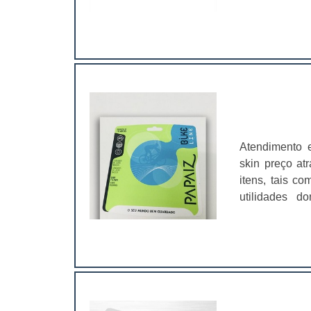
produtos é re
física por cal
de fusão. Por 
Atendimento 
skin preço at
itens, tais c
utilidades d
brinquedos ve
diferentes mat
200 a 400 gra
maneira que e
eles vão pode
estão compra