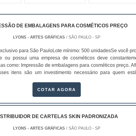
ESSÃO DE EMBALAGENS PARA COSMÉTICOS PREÇO
LYONS - ARTES GRÁFICAS
/ SÃO PAULO - SP
xclusivo para São PauloLote mínimo: 500 unidadesSe você pr
te ou possui uma empresa de cosméticos deve constantem
sas como: Impressão de embalagens para cosméticos preço. Afi
sses itens são um investimento necessário para quem est
que, o mercado de cosméticos tem sido extremamente competit
alagens deixaram de ser apenas um invólucro desses pr...
COTAR AGORA
ISTRIBUIDOR DE CARTELAS SKIN PADRONIZADA
LYONS - ARTES GRÁFICAS
/ SÃO PAULO - SP