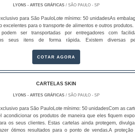
LYONS - ARTES GRÁFICAS
/ SÃO PAULO - SP
exclusivo para São PauloLote mínimo: 50 unidadesAs embala
o excelentes para o transporte de alimentos e outros produtos. 
podem ser transportadas por entregadores com facilid
os seus itens de forma rápida. Existem diversas p
s, que dependendo da sua qualidade, o preço da caixa box 
ery pode variar.Essas embalagens são usadas em vários set
COTAR AGORA
omo alimentício, farmacêutico e cosmético. Com.
CARTELAS SKIN
LYONS - ARTES GRÁFICAS
/ SÃO PAULO - SP
xclusivo para São PauloLote mínimo: 50 unidadesCom as cart
el acondicionar os produtos de maneira que eles fiquem expo
ara os seus clientes. Estas cartelas ainda protegem, divulg
azer ótimos resultados para o ponto de vendas.A proteção