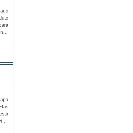
EMBALAGEM PARA SANDUICHE
NATURAL PREÇO
zado
duto
CAIXAS PARA EMBALAGENS DE
para
COSMÉTICOS
onde
. As
EMBALAGENS CAIXAS PARA
COSMÉTICOS
a e
ados
CAIXAS PARA PRODUTOS DELIVERY
rial
ampo
CAIXAS PARA PRODUTOS DELIVERY
PREÇO
ente
is e
COMPRAR CAIXAS PARA PRODUTOS
cais
DELIVERY
 dos
lapa
VALOR DAS CAIXAS PARA PRODUTOS
r ou
Elas
DELIVERY
e e,
stir
 vem
EMBALAGEM PLÁSTICA PARA
isto
FERRAMENTAS
is o
 uma
..