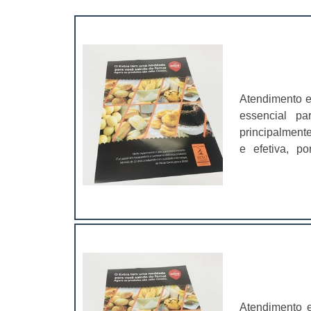
Atendimento e
essencial pa
principalment
e efetiva, p
impactante
arrebatador”.O
uma...
Atendimento e