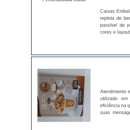
Caixas Embal
repleta de be
passível de p
cores e layou
nichos, dentre os 
Artesanatos. 
tamanhos, co
contratantes.
entre custos e
reforçando a l
que as caixas
é essencial 
Atendimento e
garanta qual
utilizado em
impressão da i
eficiência na
suas mensage
geralmente ac
rápido e prec