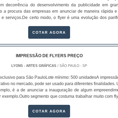
 em decorrência do desenvolvimento da publicidade em gra
do a procura das empresas em anunciar de maneira rápida e 
 e serviços.De certo modo, o flyer é uma evolução dos panfl
les criados a partir da invenção da imprensa. Características
stãoImpressos em uma grande quantidade;Impress...
COTAR AGORA
IMPRESSÃO DE FLYERS PREÇO
LYONS - ARTES GRÁFICAS
/ SÃO PAULO - SP
xclusivo para São PauloLote mínimo: 500 unidadesA impressã
trativo no mercado, pode ser usado para diferentes finalidades.
xemplo, é a de anunciar a inauguração de algum empreendim
or exemplo.Outro segmento que costuma trabalhar muito com fly
 elas criam coleções, com uma seleção de imagens extremam
 adicionam um acabamento altamente difer...
COTAR AGORA