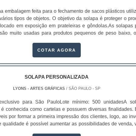
a embalagem feita para o fechamento de sacos plásticos utili
ários tipos de objetos. O objetivo da solapa é proteger o pro
locado em exposição em prateleiras e gôndolas.As solapas 
são muito usadas para produtos pequenos de peso baixo, 
ter pouca informação sobre seu fabricante ou distribuidor
o principalmente usada em:Acessórios de Belez
COTAR AGORA
quedos de Custo Baixo;Componentes Elétricos;Doces Embal
ente;Gôndolas em Pontos de Vendas;Lembrancinhas;Mate
chamento da solapa no saco plástico pode ser feita com gr
máquinas especiais para lacre. Além disso, é uma excel
SOLAPA PERSONALIZADA
entificação dos itens, bem como divulgação de preços especia
LYONS - ARTES GRÁFICAS
/ SÃO PAULO - SP
as dos produtos.As solapas para gôndolas SP são usadas em lo
rcados, por exemplo, não é só a categoria e a qualidade
exclusivo para São PauloLote mínimo: 500 unidadesA so
 acabam influenciando a decisão do consumidor de consumi
 é conhecida como cartelas e possuem diversas finalidades. 
o. A exposição no local de vendas também é um fator relevant
is por formar a primeira impressão dos clientes, logo, ao inve
 etiquetas de preços para gôndolas são essenciais. A solapa
 qualidade é possível aumentar as possibilidades de venda, v
facilitar a exposição na gôndola, mas caso queira explorar ma
s da marca estarão presentes naquele material. Contar com
sível fazer faca especial, bem como acabamentos diferenciados