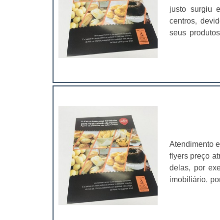
justo surgiu
centros, devi
seus produtos
simples - aque
flyers em que
Atendimento e
flyers preço a
delas, por e
imobiliário, p
o de bebidas:
impactantes e