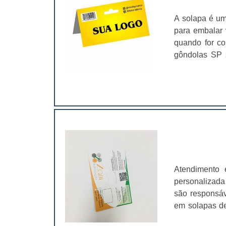
A solapa é um
para embalar v
quando for co
gôndolas SP 
precisam con
solapas sã
Higiene;Brin
Individualm
Escolar.O fe
comum ou em 
opção para id
característic
como superme
Atendimento 
produtos que
personalizada
não um produt
são responsáve
para isso, as
em solapas de
com furo para 
que os valore
material é pos