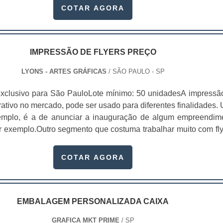
a melhor, porque ela possui a identidade da empresa e cons
COTAR AGORA
ais os possíveis clientes. É possível adquirir solapas em form
dos para que as embalagens sejam repletas de qualida
, sempre passando a melhor impressão para as empresas e 
olapas ainda servem para diversos produtos e são fabricadas
IMPRESSÃO DE FLYERS PREÇO
ltima geração. Tudo isso para atrair ainda mais os olhares
LYONS - ARTES GRÁFICAS
/ SÃO PAULO - SP
judar a fortalecer o nome da marca no mercado.As solapas
práticas e funcionais. Elas servem para prender qualquer pro
xclusivo para São PauloLote mínimo: 50 unidadesA impressã
em uma melhor exposição nas gôndolas.Benefícios do us
trativo no mercado, pode ser usado para diferentes finalidades.
mais clientes;Aumenta possibilidade de vendas;Imprime a marc
xemplo, é a de anunciar a inauguração de algum empreendim
ssa mais confiança ao cliente.Empresa garante má
or exemplo.Outro segmento que costuma trabalhar muito com fly
 disso, o acabamento da solapa personalizada é detalhada 
 elas criam coleções, com uma seleção de imagens extremam
itamente bem dentro de qualquer solicitação do cliente. C
 adicionam um acabamento altamente diferenciado, para que
COTAR AGORA
 é possível obter solapas personalizadas conforme o tamanh
do de maneira gratuita pe.
EMBALAGEM PERSONALIZADA CAIXA
GRAFICA MKT PRIME
/ SP