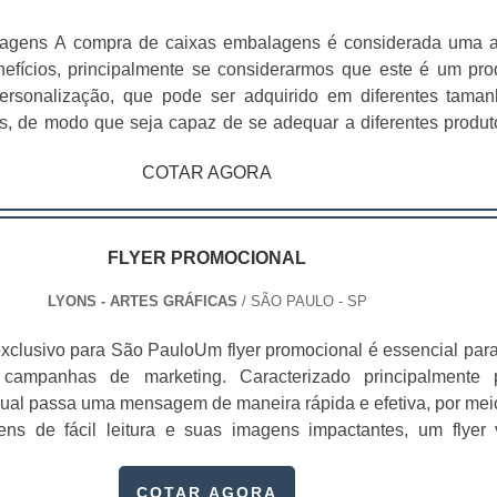
agens A compra de caixas embalagens é considerada uma 
nefícios, principalmente se considerarmos que este é um pro
ersonalização, que pode ser adquirido em diferentes taman
ts, de modo que seja capaz de se adequar a diferentes produt
produtos mais comuns, é possível destacar: Alimentos; Roupas;
COTAR AGORA
Este produto pode ser encontrado no atual mercado em difere
m o objetivo de atender as necessidades dos mais vari
 As caixas embalagens ainda podem estabelecer uma ótima rel
 benefícios, o que é capaz de tornar a compra ainda mais atrat
FLYER PROMOCIONAL
embrança da marca e atendendo aos gostos do contratante. Para
LYONS - ARTES GRÁFICAS
/ SÃO PAULO - SP
 embalagens sejam capazes de oferecer seus benefícios na prát
que elas sejam adquiridas em uma empresa especializada,
xclusivo para São PauloUm flyer promocional é essencial para
idade em todo o processo de produção, desde a estrutura a
 campanhas de marketing. Caracterizado principalmente 
dentidade visual.
 qual passa uma mensagem de maneira rápida e efetiva, por mei
ns de fácil leitura e suas imagens impactantes, um flyer
ompanhado de um “slogan arrebatador”.O texto é, em sua maio
iso. O flyer tem se tornado uma ótima ferramenta de comunic
COTAR AGORA