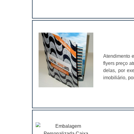
solapa é aind
atrair ainda m
personaliza
sofisticação
clientes.As s
máquinas de ú
clientes e a
extremamente 
Atendimento e
e deixá-los 
flyers preço a
solapa Atrai 
delas, por e
empresa;Pa
imobiliário, p
qualidadeAlém
o de bebidas:
encaixa perfe
impactantes e
Gráfica Lyons
seja distribuí
produto..