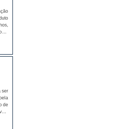
EMBALAGENS PARA FERRAMENTAS
ação
duto
SOLAPAS PARA EMBALAGENS
hos,
os e
SOLAPAS PREÇO
CARTELAS SKIN
ntes
ados
CARTELAS SKIN PREÇO
ação
iva,
CARTELAS BLISTER
ica,
IMPRESSÃO DE CATÁLOGOS
 que
 ser
IMPRESSÃO DE CATÁLOGOS PREÇO
té a
pela
o de
IMPRESSÃO DE FOLDER
 vem
IMPRESSÃO DE FOLDERS PREÇO
ria,
ação