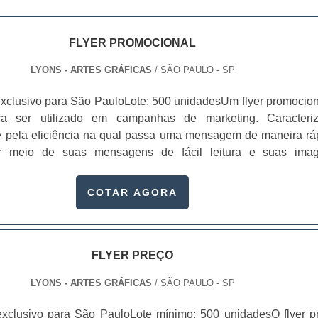
FLYER PROMOCIONAL
LYONS - ARTES GRÁFICAS
/ SÃO PAULO - SP
xclusivo para São PauloLote: 500 unidadesUm flyer promocion
ra ser utilizado em campanhas de marketing. Caracteri
e pela eficiência na qual passa uma mensagem de maneira rá
or meio de suas mensagens de fácil leitura e suas ima
s, um flyer vem geralmente acompanhado de um “sl
 texto é, em sua maioria, rápido e preciso. O flyer tem se tor
COTAR AGORA
FLYER PREÇO
LYONS - ARTES GRÁFICAS
/ SÃO PAULO - SP
xclusivo para São PauloLote mínimo: 500 unidadesO flyer p