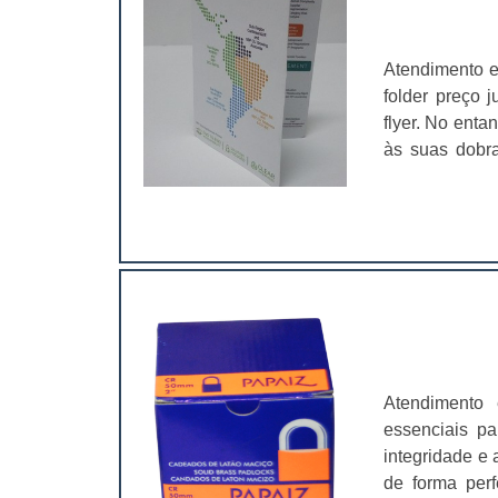
Atendimento e
folder preço 
flyer. No enta
às suas dobra
informação. O
Das mais criat
mais original 
Atendimento 
essenciais pa
integridade e 
de forma perf