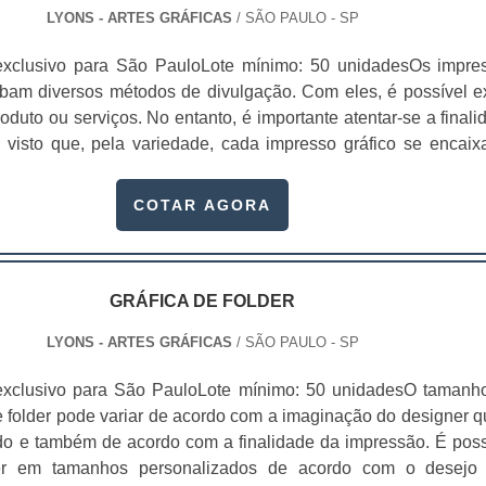
LYONS - ARTES GRÁFICAS
/ SÃO PAULO - SP
exclusivo para São PauloLote mínimo: 50 unidadesOs impre
obam diversos métodos de divulgação. Com eles, é possível e
duto ou serviços. No entanto, é importante atentar-se a finali
 visto que, pela variedade, cada impresso gráfico se encaix
te nos segmentos e métodos de divulgação. Exemplos de impre
 visita; Catálogo; Revistas; Folder; Flyers; Calendário
COTAR AGORA
de mesa; Envelopes; Etiquetas.
GRÁFICA DE FOLDER
LYONS - ARTES GRÁFICAS
/ SÃO PAULO - SP
exclusivo para São PauloLote mínimo: 50 unidadesO tamanh
e folder pode variar de acordo com a imaginação do designer q
do e também de acordo com a finalidade da impressão. É poss
der em tamanhos personalizados de acordo com o desejo