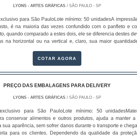
LYONS - ARTES GRÁFICAS
/ SÃO PAULO - SP
xclusivo para São PauloLote mínimo: 50 unidadesA impressã
justo, é na maioria das vezes confundido com o panfleto e c
nto, quando comparado a estes dois, ele se diferencia destes de
s na horizontal ou na vertical e, claro, sua maior quantidad
 formato do folder permite que inúmeras ideias sejam explora
ivas as mais simples, o que faz com que o material se torne m
COTAR AGORA
e atraente també.
PREÇO DAS EMBALAGENS PARA DELIVERY
LYONS - ARTES GRÁFICAS
/ SÃO PAULO - SP
exclusivo para São PauloLote mínimo: 50 unidadesMater
ra conservar alimentos e outros produtos, ajuda a manter a
a sua aparência, sem sofrer danos durante o transporte e cheg
eita para os clientes. Dependendo da qualidade da proteçã