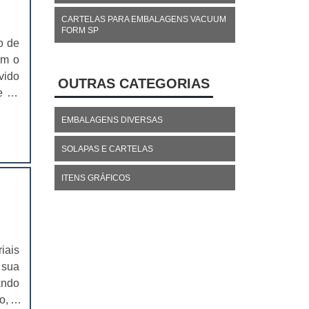
CARTELAS PARA EMBALAGENS VACUUM
FORM SP
o de
om o
vido
OUTRAS CATEGORIAS
e de
das.
EMBALAGENS DIVERSAS
uito
SOLAPAS E CARTELAS
ITENS GRÁFICOS
iais
 sua
ando
o, o