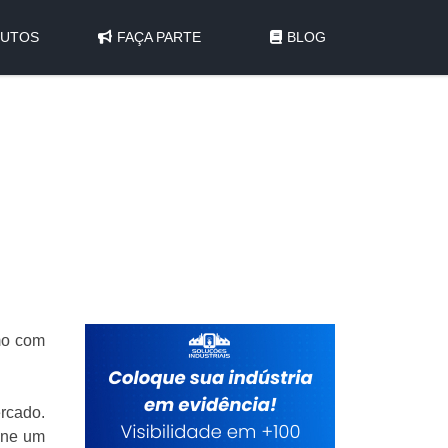
UTOS
FAÇA PARTE
BLOG
mo com
rcado.
ione um