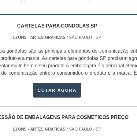
CARTELAS PARA GONDOLAS SP
LYONS - ARTES GRÁFICAS
/ SÃO PAULO - SP
ara gôndolas são as principais elementos de comunicação ent
 produto e a marca. As cartelas para gôndolas SP precisam agr
sentar muito bem o seu produto.A embalagem é o principal elem
 de comunicação entre o consumidor, o produto e a marca. 
s fatores que impulsionam a venda do produto. Se a embalagem
rdo com o produto, não chamar a atenção...
COTAR AGORA
ESSÃO DE EMBALAGENS PARA COSMÉTICOS PREÇO
LYONS - ARTES GRÁFICAS
/ SÃO PAULO - SP