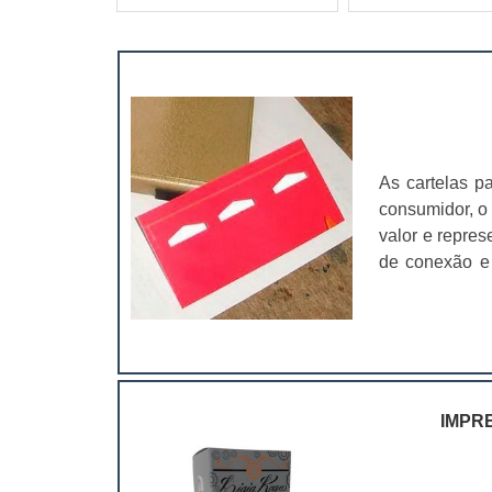
As cartelas p
consumidor, o
valor e repre
de conexão e
dos principai
estiver de aco
IMPR