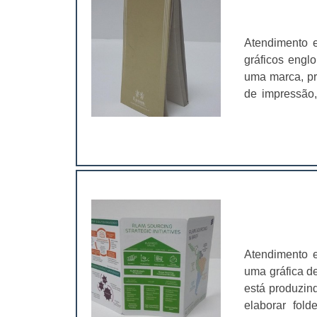
Atendimento 
gráficos engl
uma marca, pro
de impressão,
forma diferen
comercializados Cartão de
Atendimento 
uma gráfica d
está produzin
elaborar fol