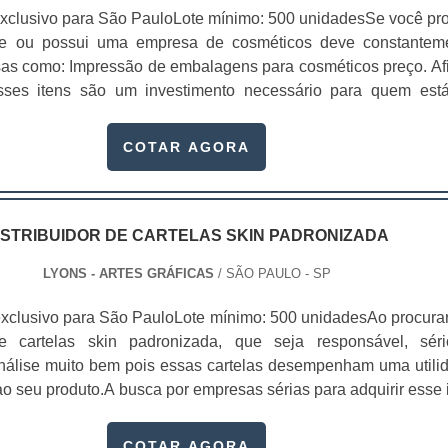
xclusivo para São PauloLote mínimo: 500 unidadesSe você pr
te ou possui uma empresa de cosméticos deve constantem
sas como: Impressão de embalagens para cosméticos preço. Afi
sses itens são um investimento necessário para quem est
que, o mercado de cosméticos tem sido extremamente competit
alagens deixaram de ser apenas um invólucro desses pr...
COTAR AGORA
ISTRIBUIDOR DE CARTELAS SKIN PADRONIZADA
LYONS - ARTES GRÁFICAS
/ SÃO PAULO - SP
xclusivo para São PauloLote mínimo: 500 unidadesAo procura
 de cartelas skin padronizada, que seja responsável, sér
 análise muito bem pois essas cartelas desempenham uma utili
o seu produto.A busca por empresas sérias para adquirir esse 
, pois apenas organizações idôneas podem assegurar aos clie
 pontuais no fluxo de fabricação das cart...
COTAR AGORA