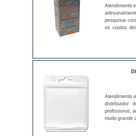
Atendimento e
artesanalmen
pesquisar coi
os custos de
ramo. Até por
assim, as emb
D
Atendimento e
distribuidor
profissional,
muito grande a
é fundamental
características