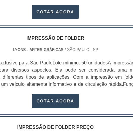
ramatura pode ir de 60 a até 400. Diferentes formas de divulg
rs; Entre outros. Um folder promocional é
COTAR AGORA
 ser utilizado em campanhas de .
IMPRESSÃO DE FOLDER
LYONS - ARTES GRÁFICAS
/ SÃO PAULO - SP
xclusivo para São PauloLote mínimo: 50 unidadesA impressã
 para diversos aspectos. Ela pode ser considerada uma m
 diferentes tipos de aplicações. Com a impressão em fold
r um veículo altamente informativo e de circulação rápida.Fun
lo folder Apresentar uma empresa; Apresentar uma marca; Divu
rviço ou produto específico; Entre
COTAR AGORA
r dá para incluir orientações e até .
IMPRESSÃO DE FOLDER PREÇO