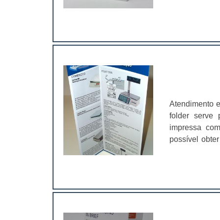
clientes. A g
Panfletos; Folders; Folhetos; Flye
essencial para
Atendimento e
folder serve
impressa com
possível obte
realizadas pe
uma pessoa ou evento; Divulgar um se
outros.No folde