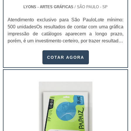
LYONS - ARTES GRÁFICAS
/ SÃO PAULO - SP
Atendimento exclusivo para São PauloLote mínimo:
500 unidadesOs resultados de contar com uma gráfica
impressão de catálogos aparecem a longo prazo,
porém, é um investimento certeiro, por trazer resultados
mais duradouros e melhores.Uma das principais
vantagens é que após a primeira consulta ao catálogo,
COTAR AGORA
o usuário pode vir a fazer consultas futuras, para
compras que queira fazer em um outro momento. Por
essa razão a possibilidade dos resultados a longo
prazo. Um catálogo - ou brochura - é uma das muitas
maneiras atraentes e impactantes de chamar a atenção
dos clientes. Em um catálogo pode conter diversas
informações e fica ainda mais fácil encontrá-las devido
a disposição que ficam no decorrer do material.Nele é
possível divulgar não somente os produtos que a
empresa fornece, como também informações da