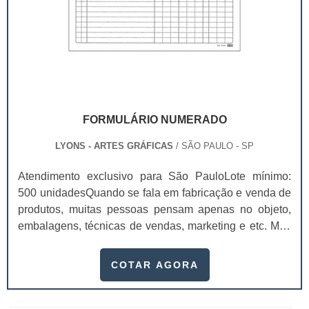
FORMULÁRIO NUMERADO
LYONS - ARTES GRÁFICAS
/ SÃO PAULO - SP
Atendimento exclusivo para São PauloLote mínimo:
500 unidadesQuando se fala em fabricação e venda de
produtos, muitas pessoas pensam apenas no objeto,
embalagens, técnicas de vendas, marketing e etc. Mas
esquecem que apesar de importantes, sem boa gestão
e logística adequada, esses esforços podem não valer
COTAR AGORA
a pena. Nesse quesito, o formulário numerado ganha
um papel de destaque muito abrangente, pois este item,
pode promover diversos ben...