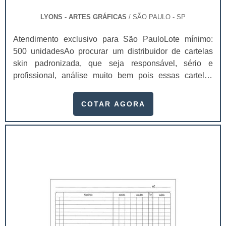
LYONS - ARTES GRÁFICAS
/ SÃO PAULO - SP
Atendimento exclusivo para São PauloLote mínimo:
500 unidadesAo procurar um distribuidor de cartelas
skin padronizada, que seja responsável, sério e
profissional, análise muito bem pois essas cartelas
desempenham uma utilidade muito grande ao seu
produto.A busca por empresas sérias para adquirir esse
COTAR AGORA
item é fundamental, pois apenas organizações idôneas
podem assegurar aos clientes características pontuais
no fluxo de fabricação das cart...