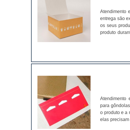
que as caixas
é essencial 
Atendimento e
garanta qual
entrega são e
impressão da i
os seus produ
produto dura
na casa dos 
qualidade, pr
usadas em dif
cosmético, 
embalagens sã
produtos e aj
Além disso, a
as exigência
personalizadas
Atendimento 
como:Confianç
para gôndolas
divulgando o
o produto e a 
panfletos;
elas precisam
vantagens.Con
é o principa
delivery es