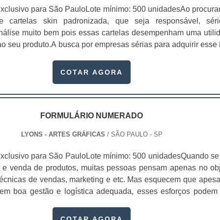
xclusivo para São PauloLote mínimo: 500 unidadesAo procura
 de cartelas skin padronizada, que seja responsável, sér
 análise muito bem pois essas cartelas desempenham uma utili
o seu produto.A busca por empresas sérias para adquirir esse 
, pois apenas organizações idôneas podem assegurar aos clie
 pontuais no fluxo de fabricação das cart...
COTAR AGORA
FORMULÁRIO NUMERADO
LYONS - ARTES GRÁFICAS
/ SÃO PAULO - SP
xclusivo para São PauloLote mínimo: 500 unidadesQuando se 
 e venda de produtos, muitas pessoas pensam apenas no obj
écnicas de vendas, marketing e etc. Mas esquecem que apesa
sem boa gestão e logística adequada, esses esforços podem
 Nesse quesito, o formulário numerado ganha um papel de dest
te, pois este item, pode promover diversos ben...
COTAR AGORA