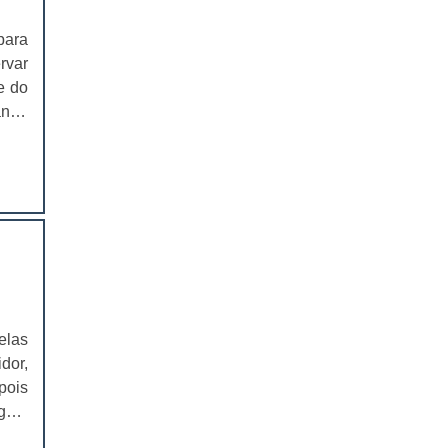
ica,
 que
EMBALAGENS PARA FERRAMENTAS
para
té a
rvar
SOLAPAS PARA EMBALAGENS
e do
ando
SOLAPAS PREÇO
s de
CARTELAS SKIN
 são
ico,
CARTELAS SKIN PREÇO
ssas
 dos
CARTELAS BLISTER
eza.
 com
IMPRESSÃO DE CATÁLOGOS
ixas
IMPRESSÃO DE CATÁLOGOS PREÇO
tes,
elas
cio,
dor,
IMPRESSÃO DE FOLDER
o de
pois
ias
IMPRESSÃO DE FOLDERS PREÇO
agem
para
r, o
etas