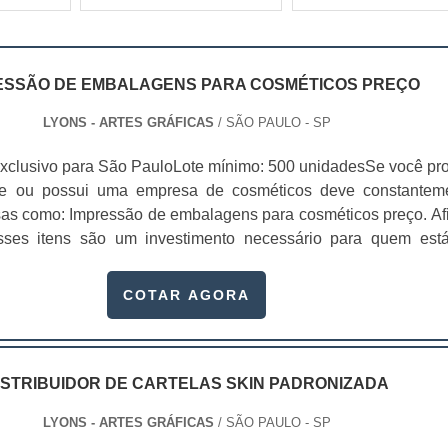
ESSÃO DE EMBALAGENS PARA COSMÉTICOS PREÇO
LYONS - ARTES GRÁFICAS
/ SÃO PAULO - SP
xclusivo para São PauloLote mínimo: 500 unidadesSe você pr
te ou possui uma empresa de cosméticos deve constantem
sas como: Impressão de embalagens para cosméticos preço. Afi
sses itens são um investimento necessário para quem est
que, o mercado de cosméticos tem sido extremamente competit
alagens deixaram de ser apenas um invólucro desses pr...
COTAR AGORA
ISTRIBUIDOR DE CARTELAS SKIN PADRONIZADA
LYONS - ARTES GRÁFICAS
/ SÃO PAULO - SP