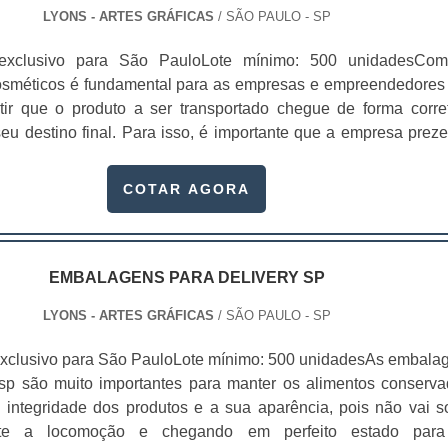
LYONS - ARTES GRÁFICAS
/ SÃO PAULO - SP
exclusivo para São PauloLote mínimo: 500 unidadesCom
osméticos é fundamental para as empresas e empreendedores
ir que o produto a ser transportado chegue de forma corre
eu destino final. Para isso, é importante que a empresa preze
zidas com materiais de qualidade, nesse caso, o cuidado c
 embalar os cosméticos deve ser tão minucioso quanto o prepar
COTAR AGORA
esse motivo, a empresa deve investir em tecnologia de pon
ais treinados para garantir: Alta eficiência
Características biodegradáveis;Impressão em alta resol
acessível e justo;Produtos à pronta entrega;Ótima relação cu
EMBALAGENS PARA DELIVERY SP
tre outros.Quando se trata de produtos como os cosmético
LYONS - ARTES GRÁFICAS
/ SÃO PAULO - SP
a temperatura é indispensável, inclusive, pode sofrer dive
acordo com o tipo de material da caixa que serve como embal
xclusivo para São PauloLote mínimo: 500 unidadesAs embala
e. Essas caixas podem ser fabricadas em diversos format
 sp são muito importantes para manter os alimentos conserva
atendem assim produtos de diversos tamanhos e mode
integridade dos produtos e a sua aparência, pois não vai so
 rígidas: que proporcionam maior proteção e seguranç
te a locomoção e chegando em perfeito estado par
 produtos, garantindo o recebimento dos produtos em perf