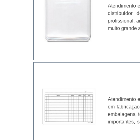
Atendimento e
distribuidor
profissional,
muito grande a
é fundamental
características
Atendimento e
em fabricação
embalagens, t
importantes, 
valer a pena.
muito abrangen