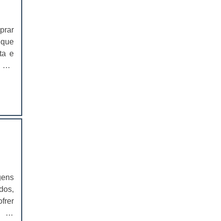
EMBALAGEM PARA SANDUICHE
NATURAL PREÇO
prar
CAIXAS PARA EMBALAGENS DE
 que
COSMÉTICOS
ta e
 por
EMBALAGENS CAIXAS PARA
COSMÉTICOS
om a
o do
CAIXAS PARA PRODUTOS DELIVERY
ta e
 de
CAIXAS PARA PRODUTOS DELIVERY
PREÇO
ução
sto-
COMPRAR CAIXAS PARA PRODUTOS
s, a
DELIVERY
rsas
VALOR DAS CAIXAS PARA PRODUTOS
agem
gens
DELIVERY
os e
dos,
los,
EMBALAGEM PLÁSTICA PARA
frer
FERRAMENTAS
a no
a os
eito