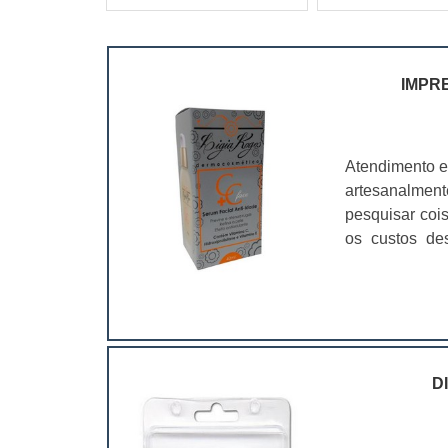
IMPR
Atendimento e
artesanalmen
pesquisar coi
os custos de
ramo. Até por
assim, as emb
D