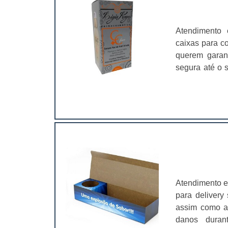
Atendimento 
caixas para c
querem garant
segura até o s
caixas produ
caixa que irá
produto. Por 
profission
armazenagem;
Offset;Preço 
benefício;En
conservação d
variações de 
Atendimento e
de transport
para delivery
dimensões, 
assim como a 
como:Caixas
danos duran
manuseio dos