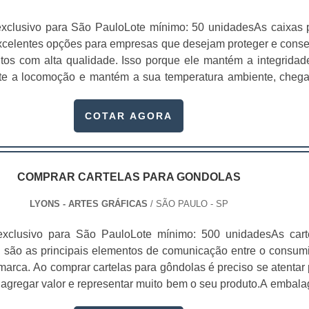
 embalagens sejam capazes de oferecer seus benefícios na prát
que elas sejam adquiridas em uma empresa especializada,
xclusivo para São PauloLote mínimo: 50 unidadesAs caixas 
idade em todo o processo de produção, desde a estrutura a
xcelentes opções para empresas que desejam proteger e conse
dentidade visual.
tos com alta qualidade. Isso porque ele mantém a integridad
nte a locomoção e mantém a sua temperatura ambiente, cheg
consumidores sem sofrer danos. Para comprar embalagen
ocure um fabricante de caixa para delivery.Essas embalagens
COTAR AGORA
erentes setores da indústria, como alimentício, farmacêut
entre outros.Vantagens das embalagens para deliveryE
o feitas com materiais recicláveis que mantém a integridade
udam o meio ambiente, pois elas não causam danos na natur
COMPRAR CARTELAS PARA GONDOLAS
 entrega das embalagens para as empresas é feita de acordo
LYONS - ARTES GRÁFICAS
/ SÃO PAULO - SP
s dos clientes e são entregues no prazo correto.As ca
 de delivery oferecem uma série de benefícios para seus clien
exclusivo para São PauloLote mínimo: 500 unidadesAs cart
a do consumidor no seu produto;Ajuda na publicidade do negó
 são as principais elementos de comunicação entre o consumi
s seus contatos;Sofisticação alta;Menor custo na criaçã
marca. Ao comprar cartelas para gôndolas é preciso se atentar 
Mantém sua aparência sem danos;Entre outras vár
 agregar valor e representar muito bem o seu produto.A embal
heça a Lyons ArtesA Gráfica Lyons é um fabricante de caixa 
l elemento de conexão e de comunicação entre o consumido
pecializado, oferecendo embalagens, folders e etiqu