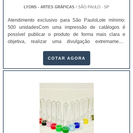
LYONS - ARTES GRÁFICAS
/ SÃO PAULO - SP
Atendimento exclusivo para São PauloLote mínimo:
500 unidadesCom uma impressão de catálogos é
possível publicar o produto de forma mais clara e
objetiva, realizar uma divulgação extremamente
imediata e fazer com que os consumidores possuam
uma visão geral dos serviços oferecidos.Estes são só
COTAR AGORA
alguns dos muitos benefícios que contar com este
serviço proporciona para as empresas e também para
os seus consumidores finais. O catálogo também pode
ser chamado de “brochura” e atualmente é um impresso
altamente popular. Detalhes presentes nos
catálogosFotos; Descrições;Preços;Entre outros.O
catálogo é ainda uma ótima forma para que as
empresas possam divulgar e vender seus produtos de
vários tipos, como por exemplo coleções de modas,
peças automotivas, segmento de cosméticos, entre