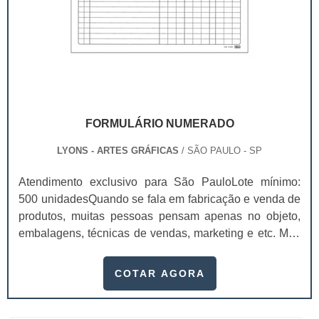
FORMULÁRIO NUMERADO
LYONS - ARTES GRÁFICAS
/ SÃO PAULO - SP
Atendimento exclusivo para São PauloLote mínimo:
500 unidadesQuando se fala em fabricação e venda de
produtos, muitas pessoas pensam apenas no objeto,
embalagens, técnicas de vendas, marketing e etc. Mas
esquecem que apesar de importantes, sem boa gestão
e logística adequada, esses esforços podem não valer
COTAR AGORA
a pena. Nesse quesito, o formulário numerado ganha
um papel de destaque muito abrangente, pois este item,
pode promover diversos ben...