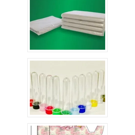
extremamente útil para realizar a divulgação de
qualquer produto e serviço. É considerada uma solução
prática e altamente eficaz, com uma grande vantagem
ante aos demais: transmitir conteúdo de forma mais
assertiva. Soluções em produtos de dovulgaçãoA
gráfica Lyons oferece modelos personalizados de
impressos gráficos repletos de qualidade e sofisticação,
sempre passando a melhor impressão para as
empresas e seus clientes..