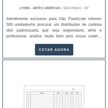
LYONS - ARTES GRÁFICAS
/ SÃO PAULO - SP
Atendimento exclusivo para São PauloLote mínimo:
500 unidadesAo procurar um distribuidor de cartelas
skin padronizada, que seja responsável, sério e
profissional, análise muito bem pois essas cartelas
desempenham uma utilidade muito grande ao seu
produto.A busca por empresas sérias para adquirir esse
COTAR AGORA
item é fundamental, pois apenas organizações idôneas
podem assegurar aos clientes características pontuais
no fluxo de fabricação das cart...