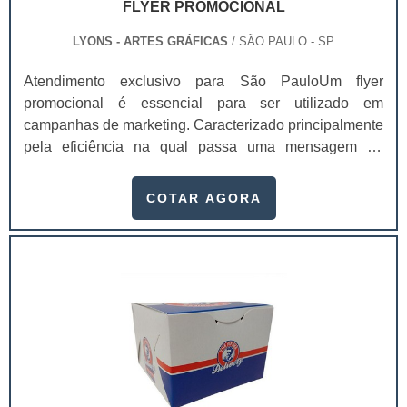
FLYER PROMOCIONAL
LYONS - ARTES GRÁFICAS
/ SÃO PAULO - SP
Atendimento exclusivo para São PauloUm flyer
promocional é essencial para ser utilizado em
campanhas de marketing. Caracterizado principalmente
pela eficiência na qual passa uma mensagem de
maneira rápida e efetiva, por meio de suas mensagens
de fácil leitura e suas imagens impactantes, um flyer
COTAR AGORA
vem geralmente acompanhado de um “slogan
arrebatador”.O texto é, em sua maioria, rápido e
preciso. O flyer tem se tornado uma ótima ferramenta de
comunicação para divulgar serviços e captar n.