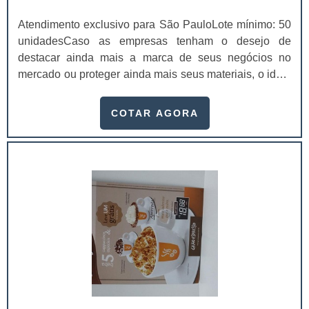
Atendimento exclusivo para São PauloLote mínimo: 50
unidadesCaso as empresas tenham o desejo de
destacar ainda mais a marca de seus negócios no
mercado ou proteger ainda mais seus materiais, o ideal
é investir em embalagens para ferramentas.Além de ser
algo importante para manter um bom acondicionamento
COTAR AGORA
correto das ferramentas, as embalagens podem ainda
atuar como uma propaganda para a empresa, de modo
que atraia cada vez mais os consumidores e alavanque
as vendas. Serviço com ótima classificaçã.