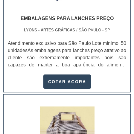
EMBALAGENS PARA LANCHES PREÇO
LYONS - ARTES GRÁFICAS
/ SÃO PAULO - SP
Atendimento exclusivo para São Paulo Lote mínimo: 50
unidadesAs embalagens para lanches preço atrativo ao
cliente são extremamente importantes pois são
capazes de manter a boa aparência do alimento,
fazendo assim com que ele não chegue a desmontar.As
empresas que trabalham com delivery, fazer uso de
COTAR AGORA
embalagens para lanche preço é algo primordial, pois o
produto chegará intacto nas mãos do consumidor e
conservará a sua aparência. Além disso, a embalagem
também pode oferecer uma maior proteção par.