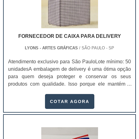
FORNECEDOR DE CAIXA PARA DELIVERY
LYONS - ARTES GRÁFICAS
/ SÃO PAULO - SP
Atendimento exclusivo para São PauloLote mínimo: 50
unidadesA embalagem de delivery é uma ótima opção
para quem deseja proteger e conservar os seus
produtos com qualidade. Isso porque ele mantém a
integridade do produto durante a locomoção e a sua
temperatura ambiente, chegando na casa dos
COTAR AGORA
consumidores sem sofrer danos. Para comprar
embalagens de qualidade, procure um fornecedor de
caixa para delivery.Essas embalagens são usadas em
diferentes setores da indústria, como alimentício,
farmacêutico,.