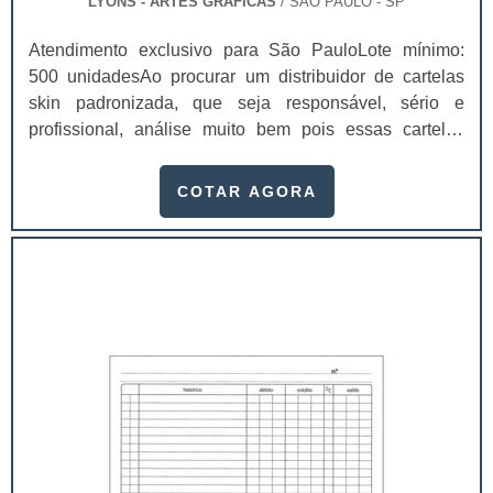
LYONS - ARTES GRÁFICAS
/ SÃO PAULO - SP
Atendimento exclusivo para São PauloLote mínimo:
500 unidadesAo procurar um distribuidor de cartelas
skin padronizada, que seja responsável, sério e
profissional, análise muito bem pois essas cartelas
desempenham uma utilidade muito grande ao seu
produto.A busca por empresas sérias para adquirir esse
COTAR AGORA
item é fundamental, pois apenas organizações idôneas
podem assegurar aos clientes características pontuais
no fluxo de fabricação das cart...