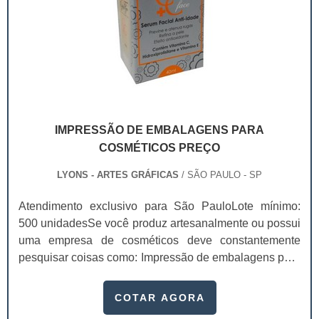
IMPRESSÃO DE EMBALAGENS PARA
COSMÉTICOS PREÇO
LYONS - ARTES GRÁFICAS
/ SÃO PAULO - SP
Atendimento exclusivo para São PauloLote mínimo:
500 unidadesSe você produz artesanalmente ou possui
uma empresa de cosméticos deve constantemente
pesquisar coisas como: Impressão de embalagens para
cosméticos preço. Afinal, os custos desses itens são
um investimento necessário para quem está no
COTAR AGORA
ramo. Até porque, o mercado de cosméticos tem sido