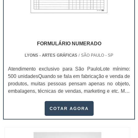
FORMULÁRIO NUMERADO
LYONS - ARTES GRÁFICAS
/ SÃO PAULO - SP
Atendimento exclusivo para São PauloLote mínimo:
500 unidadesQuando se fala em fabricação e venda de
produtos, muitas pessoas pensam apenas no objeto,
embalagens, técnicas de vendas, marketing e etc. Mas
esquecem que apesar de importantes, sem boa gestão
e logística adequada, esses esforços podem não valer
COTAR AGORA
a pena. Nesse quesito, o formulário numerado ganha
um papel de destaque muito abrangente, pois este item,
pode promover diversos ben...