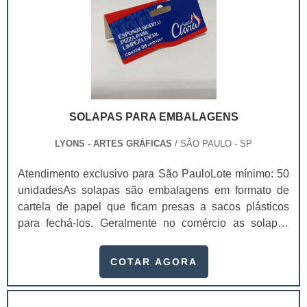
SOLAPAS PARA EMBALAGENS
LYONS - ARTES GRÁFICAS
/ SÃO PAULO - SP
Atendimento exclusivo para São PauloLote mínimo: 50
unidadesAs solapas são embalagens em formato de
cartela de papel que ficam presas a sacos plásticos
para fechá-los. Geralmente no comércio as solapas
para embalagens ficam em gôndolas
aramadasExemplos de utilização da solapas
COTAR AGORA
Saquinhos de alho; Saquinhos de bala; Bijuterias;
Acessórios para casa; Entre outros. As solapas ainda
são impressas de maneira exclusiva e personalizada.