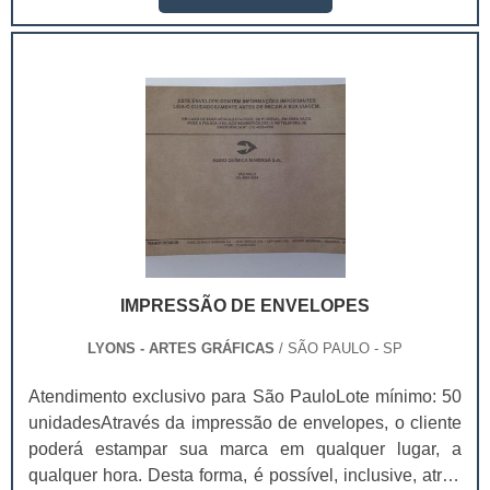
dependendo da sua qualidade, o preço da caixa box
para lanches delivery pode variar.Essas embalagens
são usadas em vários setores industriais, como
alimentício, farmacêutico e cosmético. Com.
IMPRESSÃO DE ENVELOPES
LYONS - ARTES GRÁFICAS
/ SÃO PAULO - SP
Atendimento exclusivo para São PauloLote mínimo: 50
unidadesAtravés da impressão de envelopes, o cliente
poderá estampar sua marca em qualquer lugar, a
qualquer hora. Desta forma, é possível, inclusive, atrair