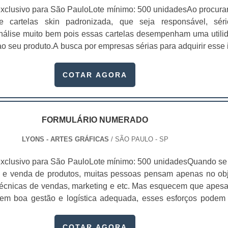
xclusivo para São PauloLote mínimo: 500 unidadesAo procura
 de cartelas skin padronizada, que seja responsável, sér
 análise muito bem pois essas cartelas desempenham uma utili
o seu produto.A busca por empresas sérias para adquirir esse 
, pois apenas organizações idôneas podem assegurar aos clie
 pontuais no fluxo de fabricação das cart...
COTAR AGORA
FORMULÁRIO NUMERADO
LYONS - ARTES GRÁFICAS
/ SÃO PAULO - SP
xclusivo para São PauloLote mínimo: 500 unidadesQuando se 
 e venda de produtos, muitas pessoas pensam apenas no obj
écnicas de vendas, marketing e etc. Mas esquecem que apesa
sem boa gestão e logística adequada, esses esforços podem
 Nesse quesito, o formulário numerado ganha um papel de dest
te, pois este item, pode promover diversos ben...
COTAR AGORA