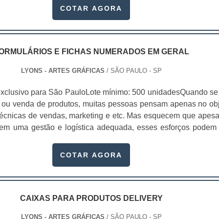
ters para embalagens são utilizadas em produtos que requerem
COTAR AGORA
ticação na embalagem, como:Produtos infantis;Hig
méticos;Utilidades domésticas;Papelaria;Automotivos
ntes eletrônicos;Encartelados;Entre outros. A embalagem
mento de conexão e de comunicação entre o consumidor, o produ
ORMULÁRIOS E FICHAS NUMERADOS EM GERAL
 dos principais fatores que impulsionam a venda do produto. 
LYONS - ARTES GRÁFICAS
/ SÃO PAULO - SP
 estiver de acordo com o produto, não chamar a atenção de 
 chance do consumidor não perceber o produto é maior
xclusivo para São PauloLote mínimo: 500 unidadesQuando se 
trou ainda que entre produtos semelhantes, o consumidor a
 ou venda de produtos, muitas pessoas pensam apenas no obj
que possui a embalagem mais atraente, bela e prática, est
écnicas de vendas, marketing e etc. Mas esquecem que apesa
sposto a experimentar uma marca nova se a embalagem d
sem uma gestão e logística adequada, esses esforços podem
 características, já que isso está diretamente relaciona
 Nesse quesito, os formulários e fichas numerados em geral ga
a auto-estima do consumidor.A cartela blister para embala
estaque muito pontual, pois estes itens, podem promover dive
COTAR AGORA
uzido em papel, duplex, triplex ou couchê, pode ser produzid
quando implementado em uma fábrica, empresa, indúst
aturas, assim como a bolha..
to e similares.Diversas gráficas oferecem o desenvolvim
ários tão úteis dentro de uma organização, pois através del
ter um certo controle, seja quando aplicado para numer
CAIXAS PARA PRODUTOS DELIVERY
s seus clientes ou até mesmo seus produtos. O grande desaf
LYONS - ARTES GRÁFICAS
/ SÃO PAULO - SP