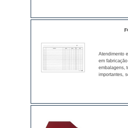
cartelas blis
maior sofis
pessoal;Cos
shop;Compone
principal ele
F
a marca. É um
embalagem não
o compra, a
Atendimento e
pesquisa mos
em fabricação
preferindo o 
embalagens, t
inclusive di
importantes, 
possuir tais
valer a pena.
valorização d
um papel de d
pode ser prod
benefícios 
diversas gram
empreendimen
desses formul
possível man
identificar o