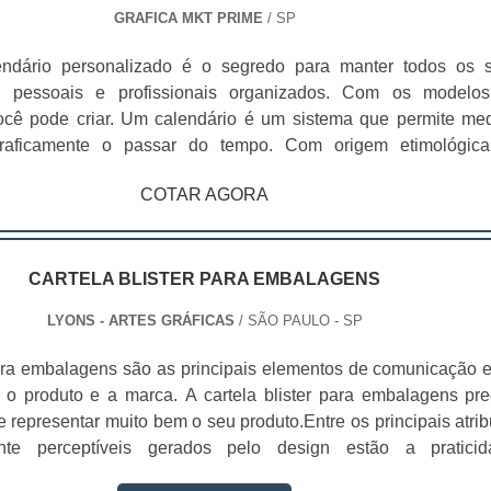
GRAFICA MKT PRIME
/ SP
dário personalizado é o segredo para manter todos os 
 pessoais e profissionais organizados. Com os modelo
ocê pode criar. Um calendário é um sistema que permite med
graficamente o passar do tempo. Com origem etimológic
ino calendarium, o calendário recorre à divisão temporári
COTAR AGORA
 anos, meses, semanas e dias.O conceito pode referir-se a 
ema e às lâminas que permitem a sua representação gráf
mbém se pode usar como sinônimo de almanaque, que é o reg
 compõem um ano com informação vinculada aos dias feri
CARTELA BLISTER PARA EMBALAGENS
 festas religiosas e à astronomia. Um calendário permite seguir
LYONS - ARTES GRÁFICAS
/ SÃO PAULO - SP
gica de atividades e organizar uma agenda. Existem diversos t
os consoante a forma como for dividido o tempo. No m
ara embalagens são as principais elementos de comunicação e
alendário mais usado é o calendário gregoriano.
 o produto e a marca. A cartela blister para embalagens pre
e representar muito bem o seu produto.Entre os principais atrib
nte perceptíveis gerados pelo design estão a praticid
 facilidade de uso, conforto, segurança e proteção ao produto