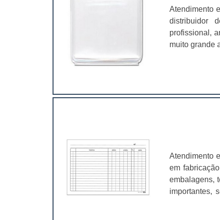
Atendimento e
distribuidor
profissional,
muito grande a
é fundamental
características
Atendimento e
em fabricação
embalagens, t
importantes, 
valer a pena.
muito abrangen