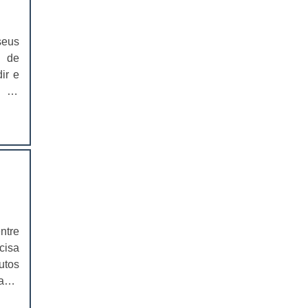
EMBALAGEM PARA SANDUICHE
NATURAL PREÇO
seus
CAIXAS PARA EMBALAGENS DE
s de
COSMÉTICOS
ir e
a no
EMBALAGENS CAIXAS PARA
COSMÉTICOS
a em
este
CAIXAS PARA PRODUTOS DELIVERY
ica.
isto
CAIXAS PARA PRODUTOS DELIVERY
PREÇO
ados
 uma
COMPRAR CAIXAS PARA PRODUTOS
ipos
DELIVERY
undo
ntre
VALOR DAS CAIXAS PARA PRODUTOS
cisa
DELIVERY
utos
EMBALAGEM PLÁSTICA PARA
ade,
FERRAMENTAS
. As