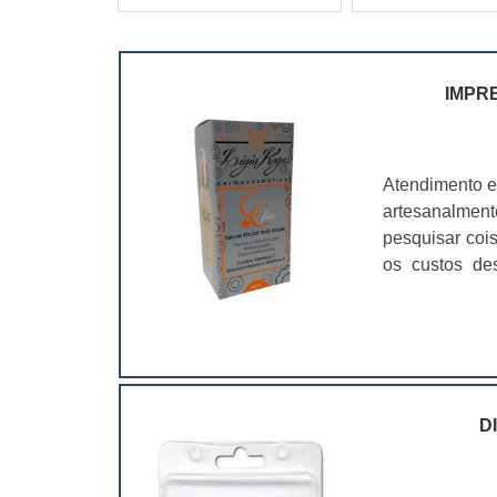
IMPR
Atendimento e
artesanalmen
pesquisar coi
os custos de
ramo. Até por
assim, as emb
D