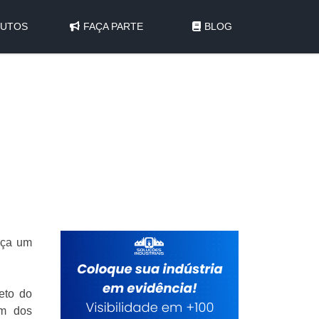
UTOS
FAÇA PARTE
BLOG
aça um
eto do
um dos