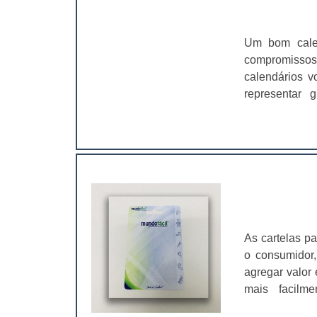
Um bom calen
compromissos
calendários v
representar 
vocábulo lat
unidades como
tipo de esqu
Calendário ta
dos dias que
(festivos), às
ordem cronoló
de calendári
As cartelas p
ocidental, o c
o consumidor,
agregar valor 
mais facilme
conveniência,