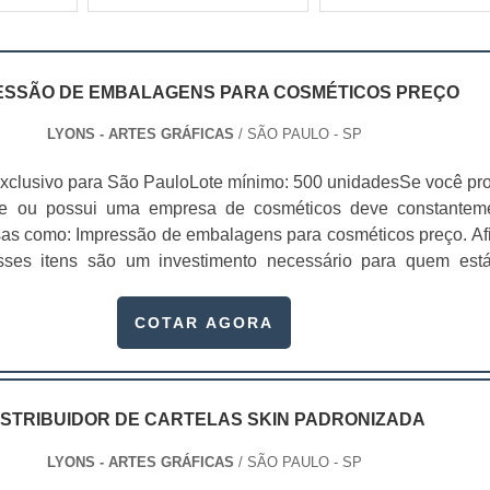
ESSÃO DE EMBALAGENS PARA COSMÉTICOS PREÇO
LYONS - ARTES GRÁFICAS
/ SÃO PAULO - SP
xclusivo para São PauloLote mínimo: 500 unidadesSe você pr
te ou possui uma empresa de cosméticos deve constantem
sas como: Impressão de embalagens para cosméticos preço. Afi
sses itens são um investimento necessário para quem est
que, o mercado de cosméticos tem sido extremamente competit
alagens deixaram de ser apenas um invólucro desses pr...
COTAR AGORA
ISTRIBUIDOR DE CARTELAS SKIN PADRONIZADA
LYONS - ARTES GRÁFICAS
/ SÃO PAULO - SP