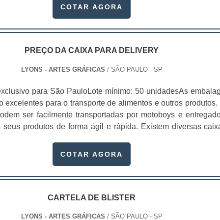
gem deve ser tão minucioso quanto o preparo do alimento. 
COTAR AGORA
sa investiu em tecnologia de ponta e profissionais treinados 
 Alta eficiência de armazenagem;Característi
eis;Impressão em alta resolução Offset;Preço acessív
s à pronta entrega;Ótima relação custo-benefício;Entre outro
PREÇO DA CAIXA PARA DELIVERY
duto costuma ser solicitado por donos e gestores de dive
LYONS - ARTES GRÁFICAS
/ SÃO PAULO - SP
incipalmente os que atuam em cinemas, fast foods, restauran
uffet, escritórios, empresas, hospitais, eventos corporativos, 
exclusivo para São PauloLote mínimo: 50 unidadesAs embala
ladas, dentre diversos outros setores que desejam asseg
o excelentes para o transporte de alimentos e outros produtos. 
 mínimos detalhes.Quando se trata de alimentos para deliver
odem ser facilmente transportadas por motoboys e entregado
a temperatura é indispensável. A manutenção da temperatura
 seus produtos de forma ágil e rápida. Existem diversas caix
to do tipo de material da embalagem. As caixas para prod
onalizados, dependendo da sua qualidade, pesquise o preç
apel cartonado são a melhor escolha para atender o delivery. 
elivery e veja qual é a mais acessível para compra.E
COTAR AGORA
de sustentáveis, as embalagens de papel têm grande capaci
o usadas em vários setores industri.
lor. Com isso, o alimento chegará na temperatura desejada at
e..
CARTELA DE BLISTER
LYONS - ARTES GRÁFICAS
/ SÃO PAULO - SP