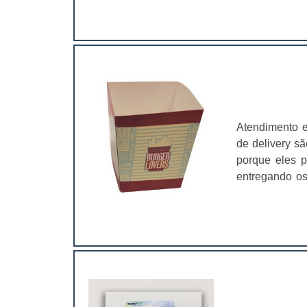
com a embala
isso, a empre
garantir:
biodegradáv
justo;Produto
geral, o pro
segmentos, pr
lanchonetes, b
Atendimento 
noturnas, ba
de delivery sã
qualidade nos
porque eles p
conservação d
entregando os
depender mui
pacotes pers
delivery de p
caixa para d
porque, além 
embalagens sã
de reter o ca
mãos do client