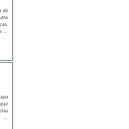
EMBALAGENS PARA FERRAMENTAS
a de
utos
SOLAPAS PARA EMBALAGENS
cas,
s de
SOLAPAS PREÇO
 que
idas
CARTELAS SKIN
 ser
CARTELAS SKIN PREÇO
 vai
 sua
CARTELAS BLISTER
m em
ade,
IMPRESSÃO DE CATÁLOGOS
meio
a no
IMPRESSÃO DE CATÁLOGOS PREÇO
lapa
ampar
apaz
IMPRESSÃO DE FOLDER
lhes
olas
ns é
, as
IMPRESSÃO DE FOLDERS PREÇO
atos
eira
o do