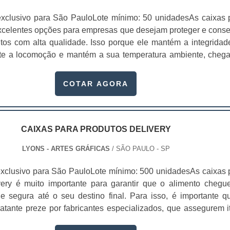
xclusivo para São PauloLote mínimo: 50 unidadesAs caixas 
xcelentes opções para empresas que desejam proteger e conse
tos com alta qualidade. Isso porque ele mantém a integridad
nte a locomoção e mantém a sua temperatura ambiente, cheg
consumidores sem sofrer danos. Para comprar embalagen
ocure um fabricante de caixa para delivery.Essas embalagens
COTAR AGORA
rentes setores da indústria, como al.
CAIXAS PARA PRODUTOS DELIVERY
LYONS - ARTES GRÁFICAS
/ SÃO PAULO - SP
xclusivo para São PauloLote mínimo: 500 unidadesAs caixas 
very é muito importante para garantir que o alimento chegu
 e segura até o seu destino final. Para isso, é importante q
atante preze por fabricantes especializados, que assegurem i
dade e, de preferência, com tampa. No caso do delivery, o cui