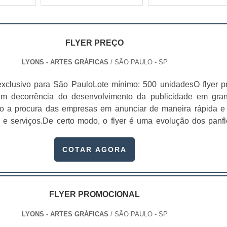
FLYER PREÇO
LYONS - ARTES GRÁFICAS
/ SÃO PAULO - SP
xclusivo para São PauloLote mínimo: 500 unidadesO flyer p
 em decorrência do desenvolvimento da publicidade em gra
do a procura das empresas em anunciar de maneira rápida e 
 e serviços.De certo modo, o flyer é uma evolução dos panfl
les criados a partir da invenção da imprensa. Características
stãoImpressos em uma grande quantidade;Impress...
COTAR AGORA
FLYER PROMOCIONAL
LYONS - ARTES GRÁFICAS
/ SÃO PAULO - SP