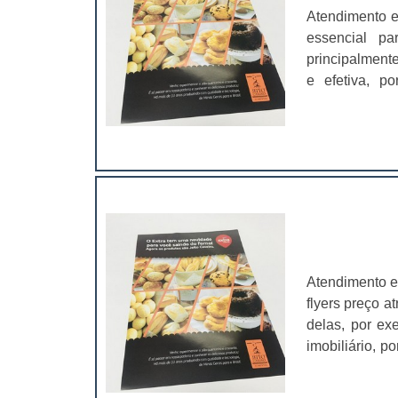
Atendimento e
essencial pa
principalment
e efetiva, p
impactante
arrebatador”.O
uma...
Atendimento e
flyers preço a
delas, por e
imobiliário, p
o de bebidas:
impactantes e