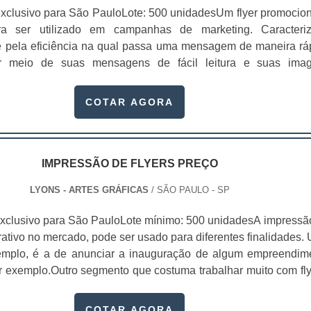
xclusivo para São PauloLote: 500 unidadesUm flyer promocion
ra ser utilizado em campanhas de marketing. Caracteri
e pela eficiência na qual passa uma mensagem de maneira rá
or meio de suas mensagens de fácil leitura e suas ima
s, um flyer vem geralmente acompanhado de um “sl
 texto é, em sua maioria, rápido e preciso. O flyer tem se tor
COTAR AGORA
IMPRESSÃO DE FLYERS PREÇO
LYONS - ARTES GRÁFICAS
/ SÃO PAULO - SP
xclusivo para São PauloLote mínimo: 500 unidadesA impressã
trativo no mercado, pode ser usado para diferentes finalidades.
xemplo, é a de anunciar a inauguração de algum empreendim
or exemplo.Outro segmento que costuma trabalhar muito com fly
 elas criam coleções, com uma seleção de imagens extremam
 adicionam um acabamento altamente difer...
COTAR AGORA