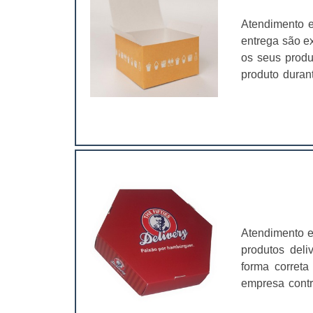
Atendimento e
entrega são e
os seus produ
produto dura
na casa dos 
qualidade, pr
usadas em dife
Atendimento e
produtos deli
forma correta
empresa contr
de alta quali