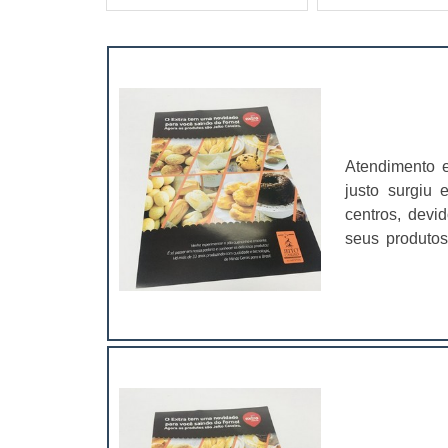
Atendimento e
justo surgiu
centros, devi
seus produtos
simples - aque
flyers em que