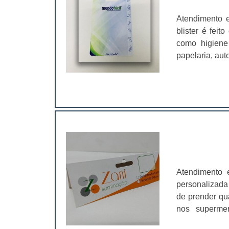
Atendimento 
blister é fei
como higiene 
papelaria, aut
sair e compra
garanta quali
em diversos m
produzida em 
identificar o 
tomada de dec
comprar carte
além de ajuda
da aplicação 
Atendimento 
contato com o 
personalizada 
a comunicaç
de prender qu
técnicos;Aces
nos supermer
uma empresa 
solapas possu
personalizados