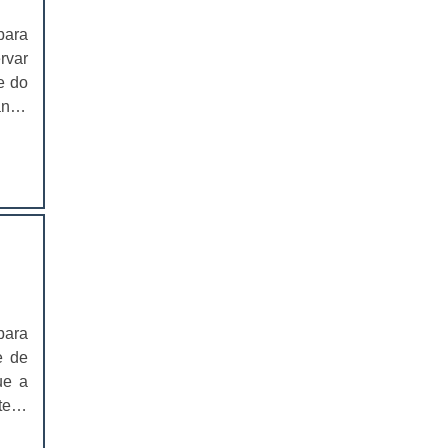
EMBALAGEM PARA SANDUICHE
para
NATURAL PREÇO
rvar
CAIXAS PARA EMBALAGENS DE
e do
COSMÉTICOS
ando
s de
EMBALAGENS CAIXAS PARA
COSMÉTICOS
 são
CAIXAS PARA PRODUTOS DELIVERY
CAIXAS PARA PRODUTOS DELIVERY
PREÇO
COMPRAR CAIXAS PARA PRODUTOS
DELIVERY
para
VALOR DAS CAIXAS PARA PRODUTOS
e de
DELIVERY
ue a
EMBALAGEM PLÁSTICA PARA
tens
FERRAMENTAS
dado