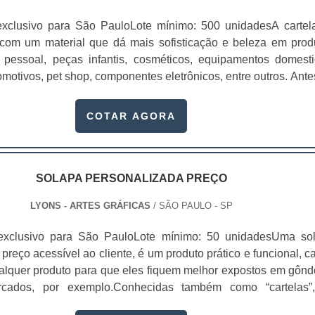
exclusivo para São PauloLote mínimo: 500 unidadesA cartel
to com um material que dá mais sofisticação e beleza em prod
pessoal, peças infantis, cosméticos, equipamentos domesti
omotivos, pet shop, componentes eletrônicos, entre outros. Ante
r cartelas para blister, procure uma empresa de confiança e
dade na produção das embalagens.Essas cartelas são produz
COTAR AGORA
ateriais, como papel, couche, duplex, entre outros. Ela pode
diferentes gramaturas e bolhas. Assim, Deste modo, o cliente
produto logo na primeira visão, facilitando a visualização e a
isão.Detalhes das cartelas blisterAs empresas que investe
SOLAPA PERSONALIZADA PREÇO
las para blister conseguem proteger os produtos com qualid
LYONS - ARTES GRÁFICAS
/ SÃO PAULO - SP
r na divulgação. A proteção para os produtos é realizada por 
da embalagem plástica pré-moldada, gerando uma reação físic
exclusivo para São PauloLote mínimo: 50 unidadesUma so
calor.Com o formato claro da cartela blister, será possível est
preço acessível ao cliente, é um produto prático e funcional, c
ão do produto, mostrando:Produto;Marca;Preço;Deta
alquer produto para que eles fiquem melhor expostos em gônd
sibilidade para o consumidor.Conheça a LyonsA Gráfica Lyo
cados, por exemplo.Conhecidas também como “cartelas”
especialista na produção de cartela de blister em form
em diversas finalidades, principalmente a de causar a prim
 para os seus clientes. Produzindo a cartela por meio da fusã