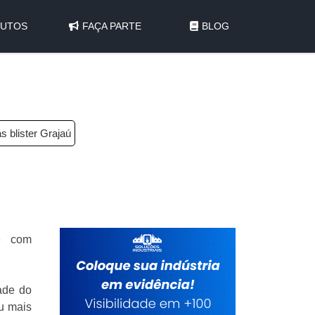
UTOS
FAÇA PARTE
BLOG
s blister Grajaú
je com
ade do
ou mais