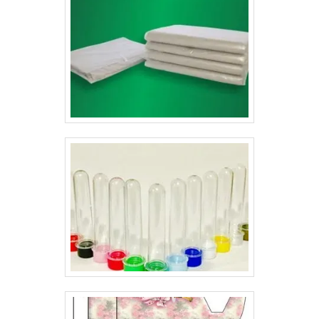
diversos setores, como alimentício, cosmético,
farmacêutico, entre outros mercados. Para comprar
embalagens sem se preocupar com problemas, procure
uma empresa de confiança que ofereça qualidade e
bom atendimento.Conheça a LyonsA Gráfica Lyons é
uma empresa especializada na produção de
embalagens de delivery, folders e etiquetas adesivas
de alta qualidade e personalizadas para o seu público,
oferecendo alta credibilidade para sua empresa..