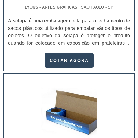
LYONS - ARTES GRÁFICAS
/ SÃO PAULO - SP
A solapa é uma embalagem feita para o fechamento de
sacos plásticos utilizado para embalar vários tipos de
objetos. O objetivo da solapa é proteger o produto
quando for colocado em exposição em prateleiras e
gôndolas.As solapas para gôndolas SP são muito
usadas para produtos pequenos de peso baixo, onde
COTAR AGORA
precisam conter pouca informação sobre seu fabricante
ou distribuidor. As solapas são principalmente usada
em:Acessórios de Beleza e Higiene;Brinquedos de
Custo Baixo;Componentes Elétricos;Doces Embalados
Individualmente;Gôndolas em Pontos de
Vendas;Lembrancinhas;Material Escolar.O fechamento
da solapa no saco plástico pode ser feita com grampo
comum ou em máquinas especiais para lacre. Além
disso, é uma excelente opção para identificação dos
itens, bem como divulgação de preços especiais e