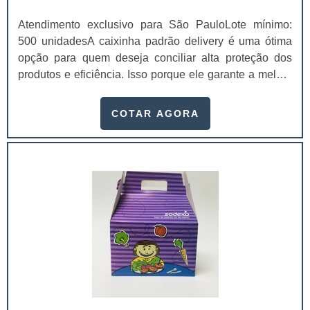
Atendimento exclusivo para São PauloLote mínimo:
500 unidadesA caixinha padrão delivery é uma ótima
opção para quem deseja conciliar alta proteção dos
produtos e eficiência. Isso porque ele garante a melhor
conservação dos produtos durante a locomoção,
mantendo a temperatura, sua integridade e a qualidade,
COTAR AGORA
chegando na casa dos clientes sem sofrer danos.Essas
embalagens são feitas com materiais recicláveis que
mantém a integridade dos produtos e ajudam o meio
ambiente, já que não causam danos a natureza. Além
disso, a entrega das embalagens para as empresas é
feita de acordo com as exigências dos clientes e são
entregues no prazo combinado.Vantagens das
caixinhas personalizadasAs caixas personalizadas de
delivery oferecem uma série de benefícios para seus
clientes, como:Confiança do consumidor no seu
produto;Alta sofisticação;Ajuda na publicidade do
negócio, divulgando telefone e outros contatos;Menor