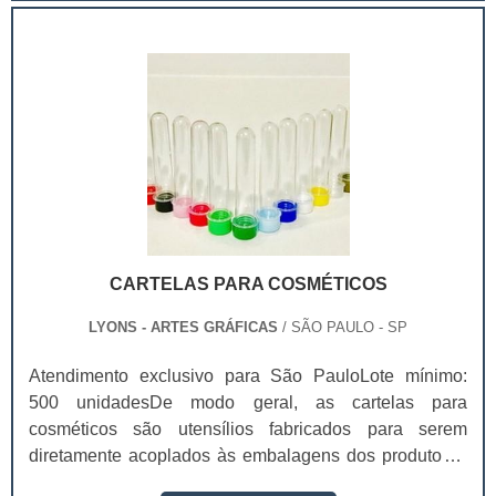
latino calendarium, o calendário recorre à divisão
temporária em unidades como anos, meses, semanas e
dias.O conceito pode referir-se a este tipo de esquema
e às lâminas que permitem a sua representação gráfica.
Calendário também se pode usar como sinônimo de
almanaque, que é o registo dos dias que compõem um
ano com informação vinculada aos dias feriados
(festivos), às festas religiosas e à astronomia. Um
calendário permite seguir uma ordem cronológica de
atividades e organizar uma agenda. Existem diversos
tipos de calendários consoante a forma como for
CARTELAS PARA COSMÉTICOS
dividido o tempo. No mundo ocidental, o calendário
mais usado é o calendário gregoriano.
LYONS - ARTES GRÁFICAS
/ SÃO PAULO - SP
Atendimento exclusivo para São PauloLote mínimo:
500 unidadesDe modo geral, as cartelas para
cosméticos são utensílios fabricados para serem
diretamente acoplados às embalagens dos produtos e
promover uma certa funcionalidade para serem