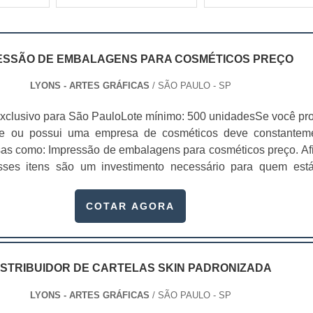
ESSÃO DE EMBALAGENS PARA COSMÉTICOS PREÇO
LYONS - ARTES GRÁFICAS
/ SÃO PAULO - SP
xclusivo para São PauloLote mínimo: 500 unidadesSe você pr
te ou possui uma empresa de cosméticos deve constantem
sas como: Impressão de embalagens para cosméticos preço. Afi
sses itens são um investimento necessário para quem est
que, o mercado de cosméticos tem sido extremamente competit
alagens deixaram de ser apenas um invólucro desses pr...
COTAR AGORA
ISTRIBUIDOR DE CARTELAS SKIN PADRONIZADA
LYONS - ARTES GRÁFICAS
/ SÃO PAULO - SP