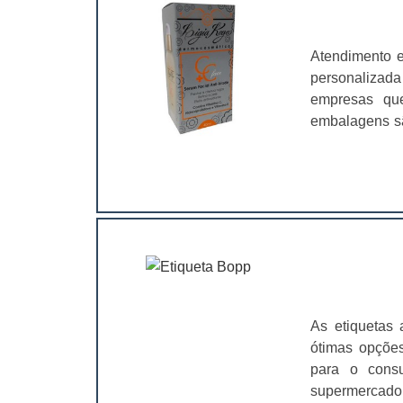
Atendimento 
personalizad
empresas que
embalagens sã
Isso acontece 
adquire a capa
marca. Além d
tem o poder d
necessidades 
no mercado. E
bastan
funcional
marca;Pratic
As etiquetas 
produto.Dess
ótimas opções
prenda a aten
para o cons
a empresa. A
supermercado
embalagem co