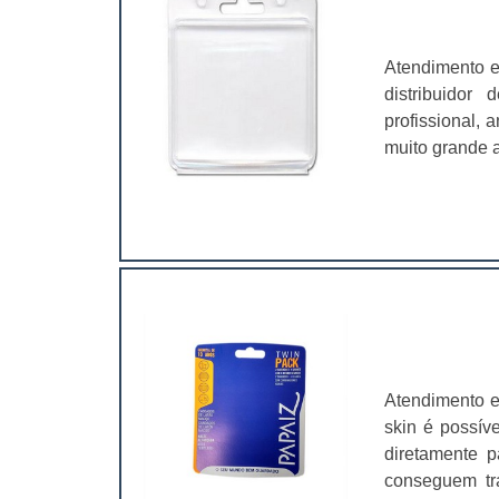
Atendimento e
distribuidor
profissional,
muito grande a
é fundamental
característi
matérias prim
impressão;Apl
cartelas de 
cartelas skin,
parafusos, pe
ferragens, br
encontrar.De m
Atendimento e
para serem di
skin é possív
certa funcio
diretamente p
vendas.Ou seja
conseguem tr
de maneira qu