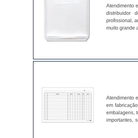
Atendimento e
distribuidor
profissional,
muito grande a
é fundamental
características
Atendimento e
em fabricação
embalagens, t
importantes, 
valer a pena.
muito abrangen