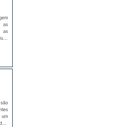
EMBALAGENS PARA FERRAMENTAS
agem
SOLAPAS PARA EMBALAGENS
a as
, as
SOLAPAS PREÇO
uto.
CARTELAS SKIN
, ela
 e a
CARTELAS SKIN PREÇO
icos
e às
CARTELAS BLISTER
reto
icos
IMPRESSÃO DE CATÁLOGOS
de
IMPRESSÃO DE CATÁLOGOS PREÇO
e à
o ao
 são
IMPRESSÃO DE FOLDER
ssão
ntes
os e
a um
IMPRESSÃO DE FOLDERS PREÇO
na a
das,
 ela