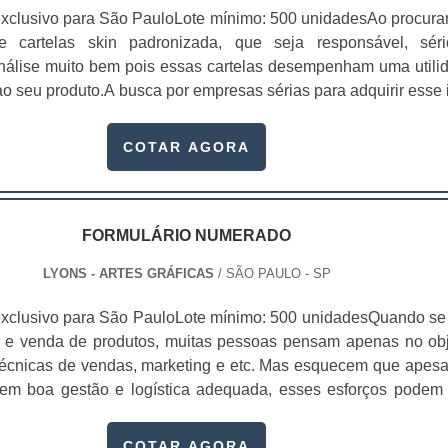
xclusivo para São PauloLote mínimo: 500 unidadesAo procura
 de cartelas skin padronizada, que seja responsável, sér
 análise muito bem pois essas cartelas desempenham uma utili
o seu produto.A busca por empresas sérias para adquirir esse 
, pois apenas organizações idôneas podem assegurar aos clie
 pontuais no fluxo de fabricação das cart...
COTAR AGORA
FORMULÁRIO NUMERADO
LYONS - ARTES GRÁFICAS
/ SÃO PAULO - SP
xclusivo para São PauloLote mínimo: 500 unidadesQuando se 
 e venda de produtos, muitas pessoas pensam apenas no obj
écnicas de vendas, marketing e etc. Mas esquecem que apesa
sem boa gestão e logística adequada, esses esforços podem
 Nesse quesito, o formulário numerado ganha um papel de dest
te, pois este item, pode promover diversos ben...
COTAR AGORA