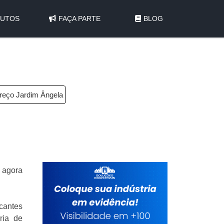
UTOS
FAÇA PARTE
BLOG
preço Jardim Ângela
s agora
cantes
ria de