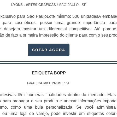
LYONS - ARTES GRÁFICAS
/ SÃO PAULO - SP
exclusivo para São PauloLote mínimo: 500 unidadesA embal
a para cosméticos, possui uma grande importância par
 desejam mostrar um diferencial competitivo. Até porque
o de fato a primeira impressão do cliente para com o seu prod
por ser o primeiro contato tangível entre os dois, através disso
cidade de conquistar o público por criar uma conexão entre ele
COTAR AGORA
isso, o design de uma embalagem personalizada para cosmét
e agregar valor aos produtos ao adequá-los de forma eficient
e expectativas do consumidor e definir seu posicionamento cor
stes valores podem ser emocionais, mas geram reflexos prát
ETIQUETA BOPP
te objetivos como: Percepção 
GRAFICA MKT PRIME
/ SP
idade;Identidade;Personalidade;Fidelidad
idade;Conveniência;Facilidade de uso;Segurança e proteçã
adesivas têm inúmeras finalidades dentro do mercado. Elas
a maneira, é de suma importância que essa primeira impre
 para propagar o seu produto e anexar informações importa
ção do consumidor e o faça querer saber mais sobre os produt
umo, como uma bula personalizada. Se você administr
 disputa por espaço no universo dos cosméticos posicio
 ou uma loja de varejo, pode investir em etiquetas colori
mo um grande atrativo.Não basta apenas embalar o produto,