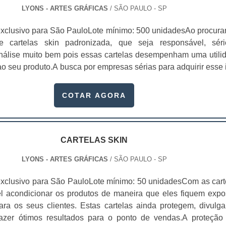
LYONS - ARTES GRÁFICAS
/ SÃO PAULO - SP
xclusivo para São PauloLote mínimo: 500 unidadesAo procura
 de cartelas skin padronizada, que seja responsável, sér
 análise muito bem pois essas cartelas desempenham uma utili
o seu produto.A busca por empresas sérias para adquirir esse 
, pois apenas organizações idôneas podem assegurar aos clie
cas pontuais no fluxo de fabricação das cartelas, como:Us
COTAR AGORA
as de altíssima qualidade;Padronização de cores e qualidad
icação de verniz de qualidade certificada;Maior durabilidade
no mínimo 4 meses após a entrega;Acabamento de precisão
 podem ser utilizadas para embalar diversos itens, tais como pr
CARTELAS SKIN
ças automotivas, peças de metal rígidas, velas de aniversá
LYONS - ARTES GRÁFICAS
/ SÃO PAULO - SP
inquedos, cosméticos, entre outros produtos variados que se 
odo geral, as cartelas skin padronizadas são utensílios fabric
xclusivo para São PauloLote mínimo: 50 unidadesCom as cart
retamente acoplados às embalagens dos produtos e promover
el acondicionar os produtos de maneira que eles fiquem expo
nalidade para serem posicionados em prateleiras e vitrine
ara os seus clientes. Estas cartelas ainda protegem, divulg
, utilizando as cartelas skin é possível acondicionar os prod
azer ótimos resultados para o ponto de vendas.A proteção
e eles fiquem expostos diretamente para os seus clientes. E