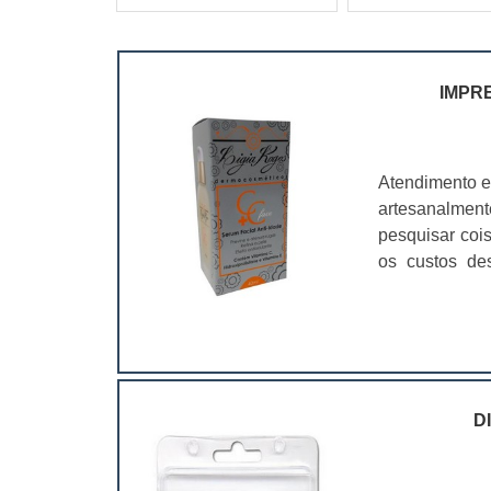
IMPR
Atendimento e
artesanalmen
pesquisar coi
os custos de
ramo. Até por
assim, as emb
D