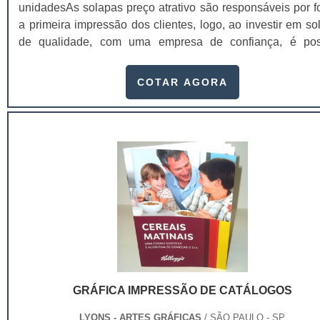
unidadesAs solapas preço atrativo são responsáveis por f
a primeira impressão dos clientes, logo, ao investir em so
de qualidade, com uma empresa de confiança, é pos
aumentar, inclusive, as possibilidades de venda, visto q
valores da marca estarão presentes naquele material. C
COTAR AGORA
solapas, conhecidas também como cartelas, é possível q
consumidores identifiquem melhor os produtos, se atraiam
e, como benefício para .
GRÁFICA IMPRESSÃO DE CATÁLOGOS
LYONS - ARTES GRÁFICAS
/ SÃO PAULO - SP