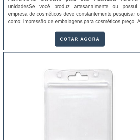
unidadesSe você produz artesanalmente ou possu
empresa de cosméticos deve constantemente pesquisar c
como: Impressão de embalagens para cosméticos preço. Af
os custos desses itens são um investimento necessário
quem está no ramo. Até porque, o mercado de cosmético
COTAR AGORA
sido extremamente competitivo, assim, as embalagens dei
de ser apenas um invólucro desses pr...