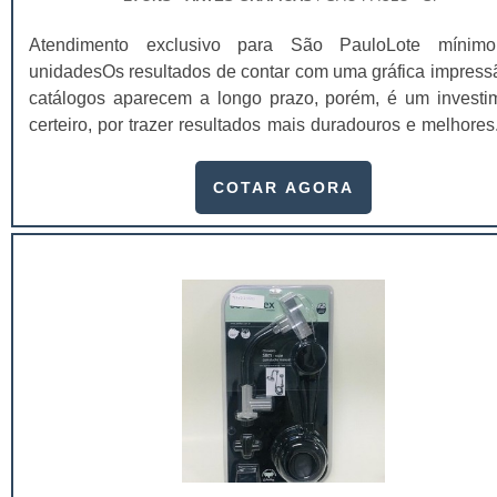
Atendimento exclusivo para São PauloLote mínim
unidadesOs resultados de contar com uma gráfica impress
catálogos aparecem a longo prazo, porém, é um investi
certeiro, por trazer resultados mais duradouros e melhore
das principais vantagens é que após a primeira consul
catálogo, o usuário pode vir a fazer consultas futuras,
COTAR AGORA
compras que queira fazer em um outro momento. Por essa 
a possibilidade dos resultados a longo prazo. Um catálogo
brochura - é uma das .