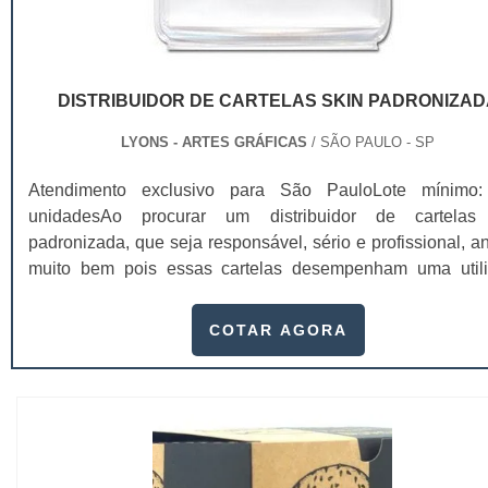
DISTRIBUIDOR DE CARTELAS SKIN PADRONIZAD
LYONS - ARTES GRÁFICAS
/ SÃO PAULO - SP
Atendimento exclusivo para São PauloLote mínimo
unidadesAo procurar um distribuidor de cartelas
padronizada, que seja responsável, sério e profissional, a
muito bem pois essas cartelas desempenham uma util
muito grande ao seu produto.A busca por empresas sérias
adquirir esse item é fundamental, pois apenas organiz
COTAR AGORA
idôneas podem assegurar aos clientes características pon
no fluxo de fabricação das cart...