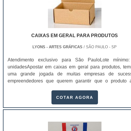
CAIXAS EM GERAL PARA PRODUTOS
LYONS - ARTES GRÁFICAS
/ SÃO PAULO - SP
Atendimento exclusivo para São PauloLote mínimo
unidadesApostar em caixas em geral para produtos, tem
uma grande jogada de muitas empresas de suces
empreendedores que querem garantir que o produto 
transportado chegue de forma correta e segura até o seu de
final. Quando se trata de transporte de produtos, a conser
COTAR AGORA
e segurança dos itens é indispensável, até porque, eles 
sofrer diversas variações de acordo com a temperatura ou o
de material da caixa que serve como embalage
transporte. Essas caixas podem ser fabricadas em div
formatos e dimensões, atendem assim produtos de div