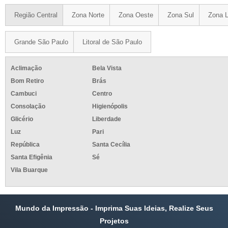
Região Central
Zona Norte
Zona Oeste
Zona Sul
Zona L
Grande São Paulo
Litoral de São Paulo
Aclimação
Bela Vista
Bom Retiro
Brás
Cambuci
Centro
Consolação
Higienópolis
Glicério
Liberdade
Luz
Pari
República
Santa Cecília
Santa Efigênia
Sé
Vila Buarque
Mundo da Impressão - Imprima Suas Ideias, Realize Seus
Projetos