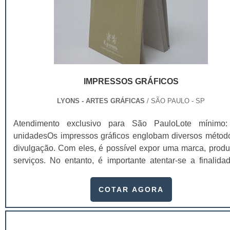
IMPRESSOS GRÁFICOS
LYONS - ARTES GRÁFICAS
/ SÃO PAULO - SP
Atendimento exclusivo para São PauloLote mínimo
unidadesOs impressos gráficos englobam diversos métod
divulgação. Com eles, é possível expor uma marca, produ
serviços. No entanto, é importante atentar-se a finalida
impressão, visto que, pela variedade, cada impresso gráfi
encaixa de forma diferente nos segmentos e métod
COTAR AGORA
divulgação. Exemplos de impressos comercializadosCart
visita;Catálogo; Revistas; Fo...