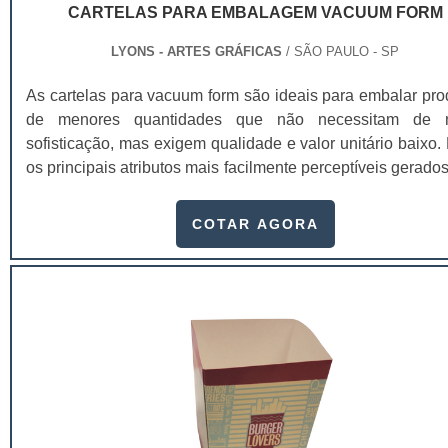
CARTELAS PARA EMBALAGEM VACUUM FORM
LYONS - ARTES GRÁFICAS
/ SÃO PAULO - SP
As cartelas para vacuum form são ideais para embalar pro
de menores quantidades que não necessitam de m
sofisticação, mas exigem qualidade e valor unitário baixo.
os principais atributos mais facilmente perceptíveis gerado
design estão a praticidade, conveniência, facilidade de
conforto, segurança e proteção ao produto.A cartela possu
COTAR AGORA
versatilidade em linhas de papéis que garantem aos n
clientes o melhor custo/benefício para você produzir
materiais. As cartelas para embalagem vacuum for
utilizadas nos mais variados segmentos, seja na 
de:Produtos
infantis;Cosméticos;Automotivos;Industriais;Encartelados;D
outros.Além da facilidade de negociação, produção e entre
empresa fornecedora garante um processo de qualidad
atenda os mais rigorosos padrões neste tipo de insumo