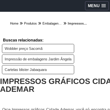
MENU
Home
Produtos
Embalagens diversas - Categoria
Impressos gráficos Cidade Ademar
Buscas relacionadas:
Wobbler preço Sacomã
Impressão de embalagens Jardim Ângela
Cartelas blister Jabaquara
IMPRESSOS GRÁFICOS CID
ADEMAR
Orce Impressos gráficos Cidade Ademar, você só encontra n