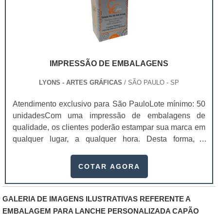
IMPRESSÃO DE EMBALAGENS
LYONS - ARTES GRÁFICAS
/ SÃO PAULO - SP
Atendimento exclusivo para São PauloLote mínimo: 50
unidadesCom uma impressão de embalagens de
qualidade, os clientes poderão estampar sua marca em
qualquer lugar, a qualquer hora. Desta forma, é
possível, inclusive, atrair mais olhares e prospectar
possíveis clientes, fazendo com que as vendas do
COTAR AGORA
produto/serviço alavanquem. No entanto, ter
conhecimento sobre os diversos tipos de impressão
existentes é algo importantes antes de investir no
GALERIA DE IMAGENS ILUSTRATIVAS REFERENTE A
serviço.Saber das diferenças entre os métodos de
EMBALAGEM PARA LANCHE PERSONALIZADA CAPÃO