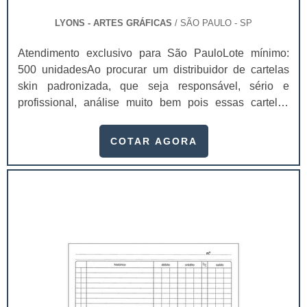
LYONS - ARTES GRÁFICAS
/ SÃO PAULO - SP
Atendimento exclusivo para São PauloLote mínimo:
500 unidadesAo procurar um distribuidor de cartelas
skin padronizada, que seja responsável, sério e
profissional, análise muito bem pois essas cartelas
desempenham uma utilidade muito grande ao seu
produto.A busca por empresas sérias para adquirir esse
COTAR AGORA
item é fundamental, pois apenas organizações idôneas
podem assegurar aos clientes características pontuais
no fluxo de fabricação das cart...