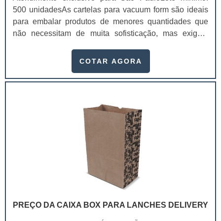
500 unidadesAs cartelas para vacuum form são ideais
para embalar produtos de menores quantidades que
não necessitam de muita sofisticação, mas exigem
qualidade e valor unitário baixo.Entre os principais
atributos mais facilmente perceptíveis gerados pelo
COTAR AGORA
design estão a praticidade, conveniência, facilidade de
uso, conforto, segurança e proteção ao produto.A
cartela possui uma versatilidade em linhas de papéis
que garantem aos nossos clientes o melhor
custo/benefício para você produzir seus materiais. Ao
comprar cartelas para vacuum form os cliente podem
utilizar elas nos mais variados segmentos, seja na linha
de:Encartelados;Automotivos;Produtos
infantis;Industriais;Cosméticos;Dentre outros.Além da
facilidade de negociação, produção e entrega, a
empresa fornecedora garante um processo de
qualidade que atenda os mais rigorosos padrões neste
PREÇO DA CAIXA BOX PARA LANCHES DELIVERY
tipo de insumo. Com larga experiência na produção de