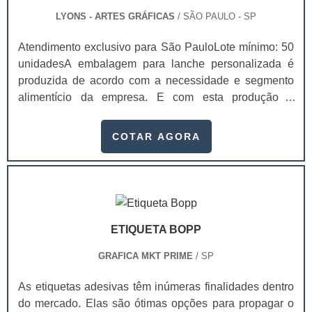
LYONS - ARTES GRÁFICAS
/ SÃO PAULO - SP
Atendimento exclusivo para São PauloLote mínimo: 50
unidadesA embalagem para lanche personalizada é
produzida de acordo com a necessidade e segmento
alimentício da empresa. E com esta produção é
possível atrair exatamente o público alvo desejado,
visto que a comunicação investida na embalagem
COTAR AGORA
atinge diretamente os clientes, de modo que alavanque
as vendas. Com as embalagens para lanche
personalizadas o produto ficará com um visual mais
sofisticado, cada vez mais próximo de grandes redes
de fast-.
ETIQUETA BOPP
GRAFICA MKT PRIME
/ SP
As etiquetas adesivas têm inúmeras finalidades dentro
do mercado. Elas são ótimas opções para propagar o