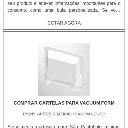
seu produto e anexar informações importantes para o
consumo, como uma bula personalizada. Se você
administra um supermercado ou uma loja de varejo,
COTAR AGORA
pode investir em etiquetas coloridas, visando organizar
adequadamente sua loja e o estoque, ou etiquetas
brancas, para anexar preços ou informações especiais
.Vale ressaltar que todo o processo de impressão das
etiquetas adesivas será feito com maquinários
modernos, onde você poderá adquiri-las em rolos por
metragem para facilitar o manuseio, seja para a
organização de lojas, seja para produção de produtos
que utilizam etiquetas em suas embalagens.
COMPRAR CARTELAS PARA VACUUM FORM
LYONS - ARTES GRÁFICAS
/ SÃO PAULO - SP
Atendimento exclusivo para São PauloLote mínimo: