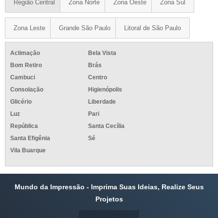
Região Central
Zona Norte
Zona Oeste
Zona Sul
Zona Leste
Grande São Paulo
Litoral de São Paulo
Aclimação
Bela Vista
Bom Retiro
Brás
Cambuci
Centro
Consolação
Higienópolis
Glicério
Liberdade
Luz
Pari
República
Santa Cecília
Santa Efigênia
Sé
Vila Buarque
Mundo da Impressão - Imprima Suas Ideias, Realize Seus
Projetos