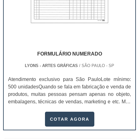
FORMULÁRIO NUMERADO
LYONS - ARTES GRÁFICAS
/ SÃO PAULO - SP
Atendimento exclusivo para São PauloLote mínimo:
500 unidadesQuando se fala em fabricação e venda de
produtos, muitas pessoas pensam apenas no objeto,
embalagens, técnicas de vendas, marketing e etc. Mas
esquecem que apesar de importantes, sem boa gestão
e logística adequada, esses esforços podem não valer
COTAR AGORA
a pena. Nesse quesito, o formulário numerado ganha
um papel de destaque muito abrangente, pois este item,
pode promover diversos ben...