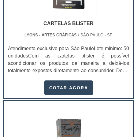
CARTELAS BLISTER
LYONS - ARTES GRÁFICAS
/ SÃO PAULO - SP
Atendimento exclusivo para São PauloLote mínimo: 50
unidadesCom as cartelas blister é possível
acondicionar os produtos de maneira a deixá-los
totalmente expostos diretamente ao consumidor. Deste
modo, o primeiro olhar que o cliente bater no produto, já
conseguirá enxergá-lo perfeitamente e saber se é ele
COTAR AGORA
que quer levar ou não.Com um produto exposto desta
forma, o cliente não terá nenhuma dificuldade para
entender se é dele mesmo que precisa. E se for, levará
no primeiro impulso, principalmente .