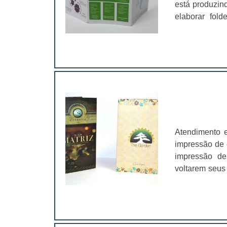
está produzin
elaborar fol
clientes. A g
Panfletos; Folders; Folhetos; Flye
essencial para
Atendimento 
impressão de 
impressão de
voltarem seus
um modo altam
produtos e ta
consumo dos c