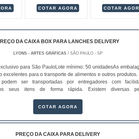
GORA
COTAR AGORA
COTAR AGO
REÇO DA CAIXA BOX PARA LANCHES DELIVERY
LYONS - ARTES GRÁFICAS
/ SÃO PAULO - SP
exclusivo para São PauloLote mínimo: 50 unidadesAs embala
o excelentes para o transporte de alimentos e outros produtos. 
podem ser transportadas por entregadores com facilid
os seus itens de forma rápida. Existem diversas p
s, que dependendo da sua qualidade, o preço da caixa box 
ry pode variar.Essas embalagens são usadas em vários setores 
COTAR AGORA
PREÇO DA CAIXA PARA DELIVERY