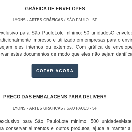
GRÁFICA DE ENVELOPES
LYONS - ARTES GRÁFICAS
/ SÃO PAULO - SP
exclusivo para São PauloLote mínimo: 50 unidadesO envelo
radicionalmente impresso e utilizado em empresas para o envi
sejam eles internos ou externos. Com gráfica de envelop
ervar estes documentos de modo que eles não sejam danific
curso.Produto garante ótima resistênciaDependendo do mate
opes forem feitos, é possível sequer danificá-los duran
COTAR AGORA
Tudo vai de acordo com:O tamanho do documento que vai de
idade da empresa em contar com envelopes; O tamanho do perc
 envelope e destino; O método com o qual este envelope 
(motoboy, correio, em mãos, entre outros). Antes de contratar
PREÇO DAS EMBALAGENS PARA DELIVERY
onfecciona envelopes, é necessário atentar-se a finalidade
LYONS - ARTES GRÁFICAS
/ SÃO PAULO - SP
interessante manter na empresa envelopes de diferentes tip
a empresa gostaria de manter somente um tipo de envelope, e
exclusivo para São PauloLote mínimo: 500 unidadesMater
s dos envelopes com os quais a empresa trabalha são; enve
ra conservar alimentos e outros produtos, ajuda a manter a
 envelope carta, envelope saco grande, envelope saco pequ