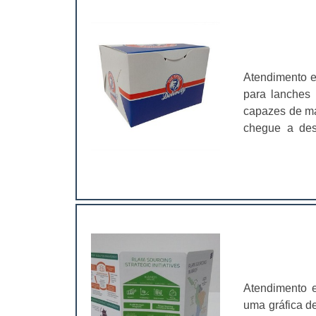
Atendimento e
para lanches 
capazes de ma
chegue a des
embalagens pa
nas mãos do
embalagem tam
Atendimento 
uma gráfica d