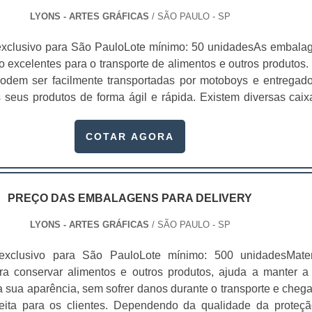
LYONS - ARTES GRÁFICAS
/ SÃO PAULO - SP
exclusivo para São PauloLote mínimo: 50 unidadesAs embala
o excelentes para o transporte de alimentos e outros produtos. 
odem ser facilmente transportadas por motoboys e entregado
 seus produtos de forma ágil e rápida. Existem diversas caix
onalizados, dependendo da sua qualidade, pesquise o preç
ivery e veja qual é a mais acessível para c...
COTAR AGORA
PREÇO DAS EMBALAGENS PARA DELIVERY
LYONS - ARTES GRÁFICAS
/ SÃO PAULO - SP
exclusivo para São PauloLote mínimo: 500 unidadesMater
ra conservar alimentos e outros produtos, ajuda a manter a
a sua aparência, sem sofrer danos durante o transporte e cheg
eita para os clientes. Dependendo da qualidade da proteçã