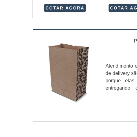
COTAR AGORA
COTAR A
P
Atendimento 
de delivery sã
porque elas 
entregando 
personalizado
lanches delive