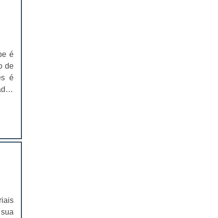
EMBALAGENS PARA LANCHES PREÇO
EMBALAGENS PARA FERRAMENTAS
SOLAPAS PARA EMBALAGENS
pe é
o de
SOLAPAS PREÇO
es é
CARTELAS SKIN
ados
rial
CARTELAS SKIN PREÇO
te o
ntro
CARTELAS BLISTER
urso
será
IMPRESSÃO DE CATÁLOGOS
 uma
IMPRESSÃO DE CATÁLOGOS PREÇO
 dos
os e
IMPRESSÃO DE FOLDER
ntre
iais
lope
 sua
IMPRESSÃO DE FOLDERS PREÇO
eno,