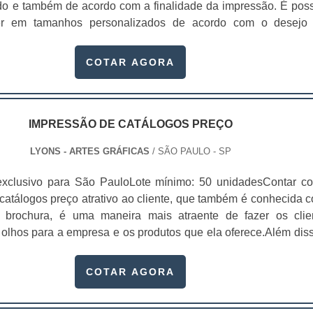
do e também de acordo com a finalidade da impressão. É poss
der em tamanhos personalizados de acordo com o desejo
ramatura pode ir de 60 a até 400. Diferentes formas de divulg
rs; Entre outros. Um folder promocional é
COTAR AGORA
 ser utilizado em campanhas de .
IMPRESSÃO DE CATÁLOGOS PREÇO
LYONS - ARTES GRÁFICAS
/ SÃO PAULO - SP
exclusivo para São PauloLote mínimo: 50 unidadesContar c
catálogos preço atrativo ao cliente, que também é conhecida 
 brochura, é uma maneira mais atraente de fazer os clie
 olhos para a empresa e os produtos que ela oferece.Além diss
ente profissional de exibir com todos os detalhes possíveis e
mbém as informações da empresa. Isso faz com que o interess
COTAR AGORA
lientes seja extremamente alt.