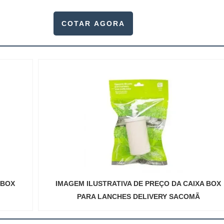
balagens para delivery pode mudar.Elas são usadas por vá
limentício, industrial, farmacêutico e cosmético. ...
COTAR AGORA
 BOX
IMAGEM ILUSTRATIVA DE PREÇO DA CAIXA BOX
PARA LANCHES DELIVERY SACOMÃ