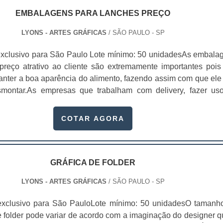
EMBALAGENS PARA LANCHES PREÇO
LYONS - ARTES GRÁFICAS
/ SÃO PAULO - SP
xclusivo para São Paulo Lote mínimo: 50 unidadesAs embala
preço atrativo ao cliente são extremamente importantes pois
nter a boa aparência do alimento, fazendo assim com que ele
montar.As empresas que trabalham com delivery, fazer us
ra lanche preço é algo primordial, pois o produto chegará int
 consumidor e conservará a sua aparência. Além diss
COTAR AGORA
bém pode oferecer uma maior proteção par.
GRÁFICA DE FOLDER
LYONS - ARTES GRÁFICAS
/ SÃO PAULO - SP
exclusivo para São PauloLote mínimo: 50 unidadesO tamanh
e folder pode variar de acordo com a imaginação do designer q