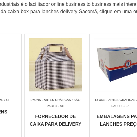
striais é o facilitador online business to business mais intera
 da caixa box para lanches delivery Sacomã, clique em uma o
ME
/ SP
LYONS - ARTES GRÁFICAS
/ SÃO
LYONS - ARTES GRÁFICAS
PAULO - SP
PAULO - SP
ENS
FORNECEDOR DE
EMBALAGENS P
Y
CAIXA PARA DELIVERY
LANCHES PREÇ