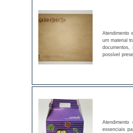
Atendimento 
um material t
documentos, 
possível pres
durante o per
que os envel
transporte. 
dele; A final
de origem do
transportado 
empresa que c
mesmos. Se é 
tamanhos, se 
Atendimento 
outros.Algun
essenciais pa
aba lateral,