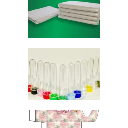
envelope extra pequeno. Estes e outros é possível
encontrar com a melhor qualidade.Empresa com ótimo
histórico no segmentoA Lyons é uma gráfica de
envelopes responsável por uma fabricação de
qualidade. A empresa oferece formatos personalizados
para que sejam repletas de qualidade e sofisticação,
sempre passando a melhor impressão para as
empresas e seus clientes..