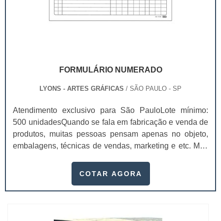
FORMULÁRIO NUMERADO
LYONS - ARTES GRÁFICAS
/ SÃO PAULO - SP
Atendimento exclusivo para São PauloLote mínimo:
500 unidadesQuando se fala em fabricação e venda de
produtos, muitas pessoas pensam apenas no objeto,
embalagens, técnicas de vendas, marketing e etc. Mas
esquecem que apesar de importantes, sem boa gestão
e logística adequada, esses esforços podem não valer
COTAR AGORA
a pena. Nesse quesito, o formulário numerado ganha
um papel de destaque muito abrangente, pois este item,
pode promover diversos ben...