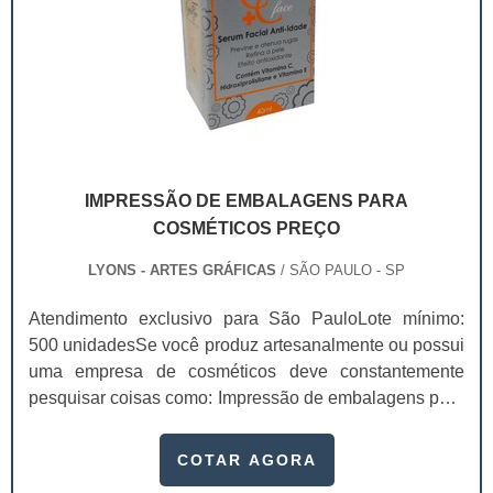
IMPRESSÃO DE EMBALAGENS PARA
COSMÉTICOS PREÇO
LYONS - ARTES GRÁFICAS
/ SÃO PAULO - SP
Atendimento exclusivo para São PauloLote mínimo:
500 unidadesSe você produz artesanalmente ou possui
uma empresa de cosméticos deve constantemente
pesquisar coisas como: Impressão de embalagens para
cosméticos preço. Afinal, os custos desses itens são
um investimento necessário para quem está no
COTAR AGORA
ramo. Até porque, o mercado de cosméticos tem sido