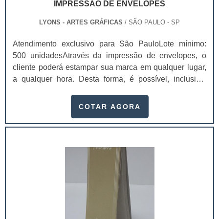
IMPRESSÃO DE ENVELOPES
LYONS - ARTES GRÁFICAS
/ SÃO PAULO - SP
Atendimento exclusivo para São PauloLote mínimo:
500 unidadesAtravés da impressão de envelopes, o
cliente poderá estampar sua marca em qualquer lugar,
a qualquer hora. Desta forma, é possível, inclusive,
atrair mais olhares e prospectar possíveis clientes. Com
a impressão, uma empresa pode ter diversas
COTAR AGORA
vantagens.Benefícios proporcionados pelo
serviçoFidelizar a marca;Impor mais
profissionalismo; Transmitir uma maior
credibilidade;Personalizar os materiais de
escritório.Utilizar envelopes para enviar cartas, ofícios,
folhetos, cartões, catálogos, entre outros documentos, é
importante para não danificar nenhum destes materiais
durante o percurso do transporte. Nestes envelopes são
inseridas informações a respeito tanto do remetente