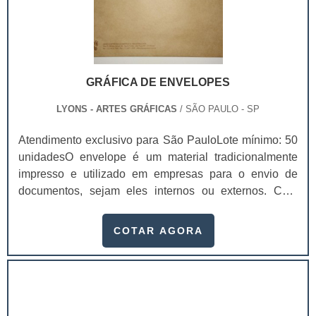
GRÁFICA DE ENVELOPES
LYONS - ARTES GRÁFICAS
/ SÃO PAULO - SP
Atendimento exclusivo para São PauloLote mínimo: 50
unidadesO envelope é um material tradicionalmente
impresso e utilizado em empresas para o envio de
documentos, sejam eles internos ou externos. Com
gráfica de envelopes é possível preservar estes
documentos de modo que eles não sejam danificados
COTAR AGORA
durante o percurso.Produto garante ótima
resistênciaDependendo do material que os envelopes
forem feitos, é possível sequer danificá-los durante o
transporte. Tudo vai de acordo com: O tamanho do
docume.