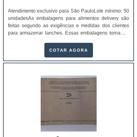
Atendimento exclusivo para São PauloLote mínimo: 50
unidadesAs embalagens para alimentos delivery são
feitas segundo as exigências e medidas dos clientes
para armazenar lanches. Essas embalagens tornam o
produto mais atraente e confiável para os
consumidores, não só por dar mais sofisticação, mas
COTAR AGORA
também pela divulgação da sua empresa, mostrando o
telefone e outros canais diretos de comunicação.Com a
embalagem personalizada, não será necessário investir
em panfletos e cartões de divulgação da emp.