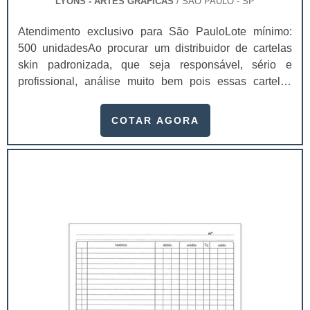
LYONS - ARTES GRÁFICAS
/ SÃO PAULO - SP
Atendimento exclusivo para São PauloLote mínimo:
500 unidadesAo procurar um distribuidor de cartelas
skin padronizada, que seja responsável, sério e
profissional, análise muito bem pois essas cartelas
desempenham uma utilidade muito grande ao seu
produto.A busca por empresas sérias para adquirir esse
COTAR AGORA
item é fundamental, pois apenas organizações idôneas
podem assegurar aos clientes características pontuais
no fluxo de fabricação das cart...