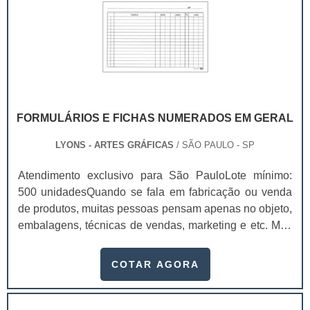
FORMULÁRIOS E FICHAS NUMERADOS EM GERAL
LYONS - ARTES GRÁFICAS
/ SÃO PAULO - SP
Atendimento exclusivo para São PauloLote mínimo:
500 unidadesQuando se fala em fabricação ou venda
de produtos, muitas pessoas pensam apenas no objeto,
embalagens, técnicas de vendas, marketing e etc. Mas
esquecem que apesar de importantes, sem uma gestão
e logística adequada, esses esforços podem não valer
COTAR AGORA
a pena. Nesse quesito, os formulários e fichas
numerados em geral ganham um papel de destaque
muito pontual, pois estes itens, podem promover