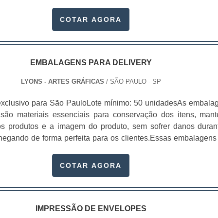
rviço alavanquem. No entanto, ter conhecimento sobre os dive
também mais sofisticado, que os demais tipos de embala
ressão existentes é algo importantes antes de investi
COTAR AGORA
us produtos. De modo geral, os invólucros possuem característ
 das diferenças entre os métodos de impress.
não é para menos, seu valor na decisão de escolha do consumid
r esse motivo, utilizar os cartuchos como forma de embalag
 importante.Para desenvolver seus cartuchos para produto
EMBALAGENS PARA DELIVERY
onal é imprescindível contar com uma empresa séria, que já es
mercado há algum tempo, pesquise as melhores e dê
LYONS - ARTES GRÁFICAS
/ SÃO PAULO - SP
erfeita para o seu produto..
exclusivo para São PauloLote mínimo: 50 unidadesAs embala
 são materiais essenciais para conservação dos itens, mant
os produtos e a imagem do produto, sem sofrer danos duran
chegando de forma perfeita para os clientes.Essas embalagens
r vários setores, como alimentício, ferramentaria, industr
 cosmético. Além de ser útil para a proteção dos produtos, ex
COTAR AGORA
onalização da embalagem, aju.
IMPRESSÃO DE ENVELOPES