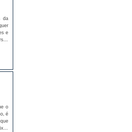
EMBALAGENS PARA FERRAMENTAS
s da
SOLAPAS PARA EMBALAGENS
quer
es e
SOLAPAS PREÇO
rsas
CARTELAS SKIN
mais
CARTELAS SKIN PREÇO
CARTELAS BLISTER
IMPRESSÃO DE CATÁLOGOS
IMPRESSÃO DE CATÁLOGOS PREÇO
ue o
IMPRESSÃO DE FOLDER
o, é
 que
IMPRESSÃO DE FOLDERS PREÇO
ixas