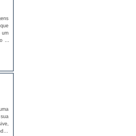
EMBALAGEM PARA SANDUICHE
NATURAL PREÇO
gens
CAIXAS PARA EMBALAGENS DE
 que
COSMÉTICOS
é um
to e
EMBALAGENS CAIXAS PARA
COSMÉTICOS
para
ções
CAIXAS PARA PRODUTOS DELIVERY
om o
riar
CAIXAS PARA PRODUTOS DELIVERY
PREÇO
 ser
o de
COMPRAR CAIXAS PARA PRODUTOS
e à
DELIVERY
mais
VALOR DAS CAIXAS PARA PRODUTOS
m, o
 uma
DELIVERY
des,
 sua
r ao
EMBALAGEM PLÁSTICA PARA
ive,
FERRAMENTAS
mais
ndas
o de