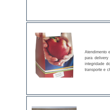
do produto/se
embalagem é 
tipos de imp
valorizando se
serviço.Saber
especiais, e 
relevante. Po
extremamente
forma profissi
atuando no 
identificação p
Atendimento 
para delivery
integridade d
transporte e 
utilizadas po
farmacêutico e
também a pers