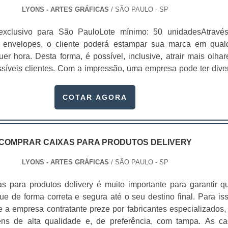
LYONS - ARTES GRÁFICAS
/ SÃO PAULO - SP
exclusivo para São PauloLote mínimo: 50 unidadesAtravé
 envelopes, o cliente poderá estampar sua marca em qual
uer hora. Desta forma, é possível, inclusive, atrair mais olhar
ssíveis clientes. Com a impressão, uma empresa pode ter dive
efícios proporcionados pelo serviço Fidelizar a marca; Impor 
os materiais de
COTAR AGORA
izar envelopes para.
COMPRAR CAIXAS PARA PRODUTOS DELIVERY
LYONS - ARTES GRÁFICAS
/ SÃO PAULO - SP
s para produtos delivery é muito importante para garantir q
e de forma correta e segura até o seu destino final. Para iss
e a empresa contratante preze por fabricantes especializados,
ens de alta qualidade e, de preferência, com tampa. As ca