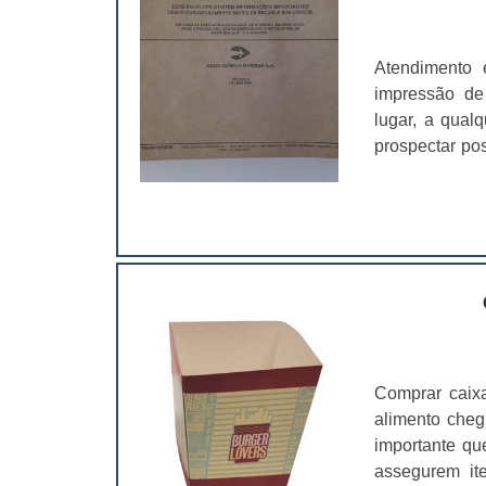
Atendimento 
impressão de
lugar, a qualq
prospectar po
vantagens.Ben
profissionalismo; Transmitir uma maior credibilidade; Personalizar 
escritório.Util
Comprar caixa
alimento chegu
importante qu
assegurem it