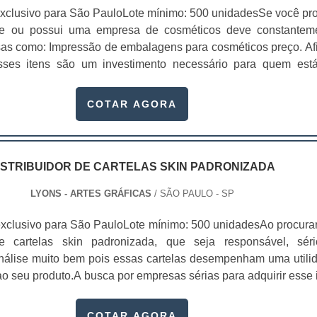
xclusivo para São PauloLote mínimo: 500 unidadesSe você pr
te ou possui uma empresa de cosméticos deve constantem
sas como: Impressão de embalagens para cosméticos preço. Afi
sses itens são um investimento necessário para quem est
que, o mercado de cosméticos tem sido extremamente competit
alagens deixaram de ser apenas um invólucro desses pr...
COTAR AGORA
ISTRIBUIDOR DE CARTELAS SKIN PADRONIZADA
LYONS - ARTES GRÁFICAS
/ SÃO PAULO - SP
xclusivo para São PauloLote mínimo: 500 unidadesAo procura
 de cartelas skin padronizada, que seja responsável, sér
 análise muito bem pois essas cartelas desempenham uma utili
o seu produto.A busca por empresas sérias para adquirir esse 
, pois apenas organizações idôneas podem assegurar aos clie
 pontuais no fluxo de fabricação das cart...
COTAR AGORA