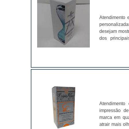
Atendimento 
personalizada
desejam mostra
dos principa
marca. Muita
estimular seu 
que enaltece
cartucho per
invólucros id
emocionais, m
funcional
marca;Sofsti
simplificada,
Atendimento
cartucho pers
impressão de
que se torna
marca em qual
seu cliente.O
atrair mais o
resistente p