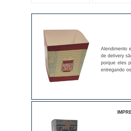
Atendimento 
de delivery sã
porque eles p
entregando os
pacotes pers
caixa para del
IMPR