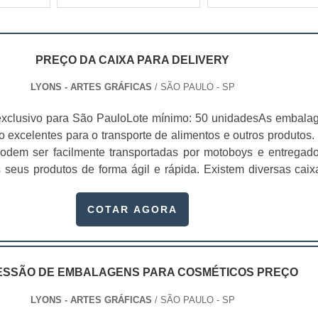
PREÇO DA CAIXA PARA DELIVERY
LYONS - ARTES GRÁFICAS
/ SÃO PAULO - SP
exclusivo para São PauloLote mínimo: 50 unidadesAs embala
o excelentes para o transporte de alimentos e outros produtos. 
odem ser facilmente transportadas por motoboys e entregado
 seus produtos de forma ágil e rápida. Existem diversas caix
onalizados, dependendo da sua qualidade, pesquise o preç
ivery e veja qual é a mais acessível para c...
COTAR AGORA
ESSÃO DE EMBALAGENS PARA COSMÉTICOS PREÇO
LYONS - ARTES GRÁFICAS
/ SÃO PAULO - SP