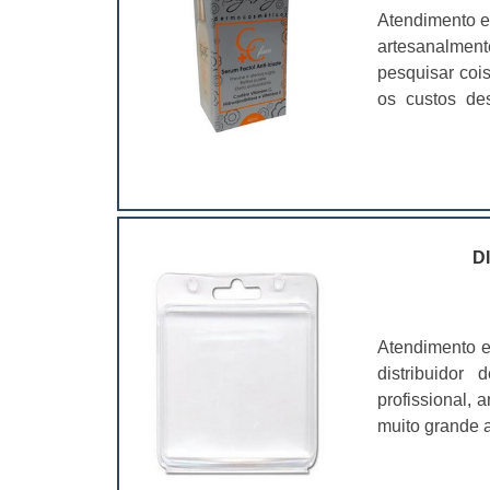
Atendimento e
artesanalmen
pesquisar coi
os custos de
ramo. Até por
assim, as emb
D
Atendimento e
distribuidor
profissional,
muito grande a
é fundamental
características