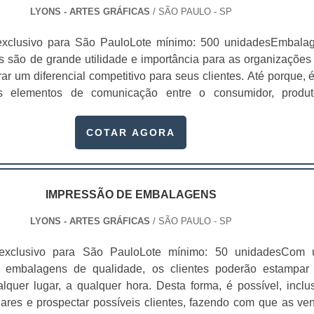
LYONS - ARTES GRÁFICAS
/ SÃO PAULO - SP
exclusivo para São PauloLote mínimo: 500 unidadesEmbala
s são de grande utilidade e importância para as organizações
r um diferencial competitivo para seus clientes. Até porque, 
is elementos de comunicação entre o consumidor, produ
s empresas aproveitam a embalagem em formato de cartucho 
público a comprar. Afinal, esse item permite muitas customiza
COTAR AGORA
m uma boa identidade visual para a marca.Isso ocorre c
sonalizado para produtos, pois através deles é possível c
eais para agregar valor ao seu produto. Estes valores podem
as geram reflexos práticos bastante objetivos como: Percepçã
IMPRESSÃO DE EMBALAGENS
idade;Identidade;Personalidade;Fidelidad
LYONS - ARTES GRÁFICAS
/ SÃO PAULO - SP
cação;Conveniência;Facilidade de uso.De maneira ainda 
 além de proporcionar um ótimo designer para compor o ite
 exclusivo para São PauloLote mínimo: 50 unidadesCom
onalizado para produtos, ainda promove diversas funcionalida
 embalagens de qualidade, os clientes poderão estampar
m essenciais para as empresas que buscam entregar o melho
quer lugar, a qualquer hora. Desta forma, é possível, inclus
 cartucho possui um formato estruturado, por isso, se torna 
lhares e prospectar possíveis clientes, fazendo com que as ve
ara o transporte dos produtos. Da mesma forma, esse tip