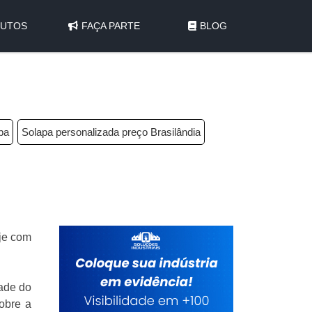
UTOS
FAÇA PARTE
BLOG
ba
Solapa personalizada preço Brasilândia
je com
dade do
obre a