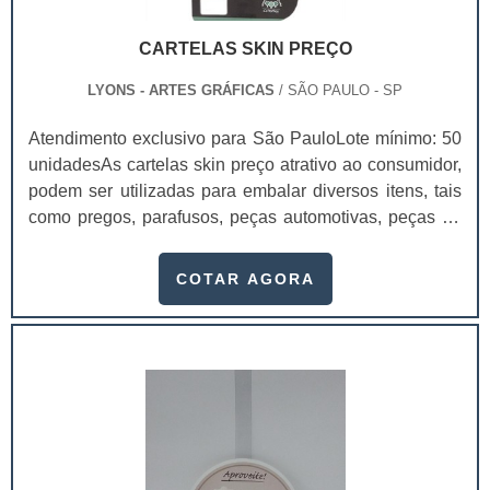
atividades e organizar uma agenda. Existem diversos
tipos de calendários consoante a forma como for
CARTELAS SKIN PREÇO
dividido o tempo. No mundo ocidental, o calendário
mais usado é o calendário gregoriano.
LYONS - ARTES GRÁFICAS
/ SÃO PAULO - SP
Atendimento exclusivo para São PauloLote mínimo: 50
unidadesAs cartelas skin preço atrativo ao consumidor,
podem ser utilizadas para embalar diversos itens, tais
como pregos, parafusos, peças automotivas, peças de
metal rígidas, utilidades domésticas de baixo custo,
velas de aniversário, ferragens e brinquedos vendidos
COTAR AGORA
em atacados.Este tipo de cartela pode ser produzido
em diferentes materiais: papel duplex, triplex e a
gramatura, em sua maioria, varia de 200 a 400 gramas.
Com as cartelas skin é.