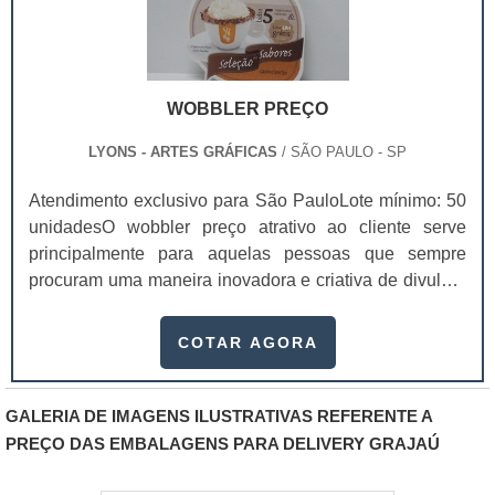
WOBBLER PREÇO
LYONS - ARTES GRÁFICAS
/ SÃO PAULO - SP
Atendimento exclusivo para São PauloLote mínimo: 50
unidadesO wobbler preço atrativo ao cliente serve
principalmente para aquelas pessoas que sempre
procuram uma maneira inovadora e criativa de divulgar
seus produtos. A peça cabe perfeitamente em ações de
endomarketing, por exemplo, e dá um toque totalmente
COTAR AGORA
especial ao marketing da marca. Este meio de
divulgação nada mais é do que uma peça promocional
que fica pendurada com barbantes em lojas, expondo a
GALERIA DE IMAGENS ILUSTRATIVAS REFERENTE A
imagem de um produto. A maioria das peças .
PREÇO DAS EMBALAGENS PARA DELIVERY GRAJAÚ