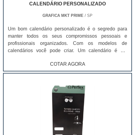
CALENDÁRIO PERSONALIZADO
GRAFICA MKT PRIME
/ SP
Um bom calendário personalizado é o segredo para
manter todos os seus compromissos pessoais e
profissionais organizados. Com os modelos de
calendários você pode criar. Um calendário é um
sistema que permite medir e representar graficamente o
COTAR AGORA
passar do tempo. Com origem etimológica no vocábulo
latino calendarium, o calendário recorre à divisão
temporária em unidades como anos, meses, semanas e
dias.O conceito pode referir-se a este tipo de esquema
e às lâminas que permitem a sua representação gráfica.
Calendário também se pode usar como sinônimo de
almanaque, que é o registo dos dias que compõem um
ano com informação vinculada aos dias feriados
(festivos), às festas religiosas e à astronomia. Um
calendário permite seguir uma ordem cronológica de