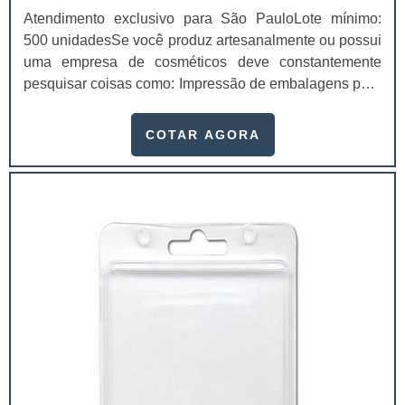
Atendimento exclusivo para São PauloLote mínimo:
500 unidadesSe você produz artesanalmente ou possui
uma empresa de cosméticos deve constantemente
pesquisar coisas como: Impressão de embalagens para
cosméticos preço. Afinal, os custos desses itens são
um investimento necessário para quem está no
COTAR AGORA
ramo. Até porque, o mercado de cosméticos tem sido
extremamente competitivo, assim, as embalagens
deixaram de ser apenas um invólucro desses pr...