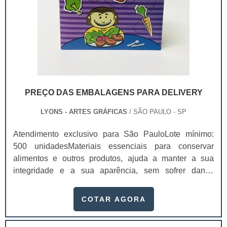
PREÇO DAS EMBALAGENS PARA DELIVERY
LYONS - ARTES GRÁFICAS
/ SÃO PAULO - SP
Atendimento exclusivo para São PauloLote mínimo:
500 unidadesMateriais essenciais para conservar
alimentos e outros produtos, ajuda a manter a sua
integridade e a sua aparência, sem sofrer danos
durante o transporte e chegando de forma perfeita para
os clientes. Dependendo da qualidade da proteção, o
COTAR AGORA
preço das embalagens para delivery pode mudar.Elas
são usadas por vários setores, como alimentício,