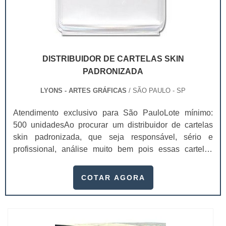
DISTRIBUIDOR DE CARTELAS SKIN
PADRONIZADA
LYONS - ARTES GRÁFICAS
/ SÃO PAULO - SP
Atendimento exclusivo para São PauloLote mínimo:
500 unidadesAo procurar um distribuidor de cartelas
skin padronizada, que seja responsável, sério e
profissional, análise muito bem pois essas cartelas
desempenham uma utilidade muito grande ao seu
produto.A busca por empresas sérias para adquirir esse
COTAR AGORA
item é fundamental, pois apenas organizações idôneas
podem assegurar aos clientes características pontuais
no fluxo de fabricação das cart...