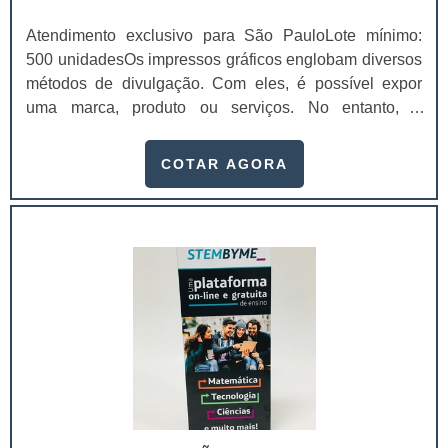
Atendimento exclusivo para São PauloLote mínimo:
500 unidadesOs impressos gráficos englobam diversos
métodos de divulgação. Com eles, é possível expor
uma marca, produto ou serviços. No entanto, é
importante atentar-se a finalidade de impressão, visto
que, pela variedade, cada impresso gráfico se encaixa
COTAR AGORA
de forma diferente nos segmentos e métodos de
divulgação. Exemplos de impressos
comercializadosCartão de
visita;Catálogo; Revistas; Folder; Flyers; Calendário de
mesa;Envelopes; Etiquetas; Entre outros. O cartão de
visita é uma das formas de divulgação. Ele é
responsável por criar uma identidade para a empresa e
se torna a marca de um profissional.O uso da peça é
recomendado para transmitir para o outro muito além
dos contatos de uma empresa, como por exemplo a
ideologia e os valores dela. Já o catálogo possibilita ao
cliente visualizar de forma ampla os serviços ou