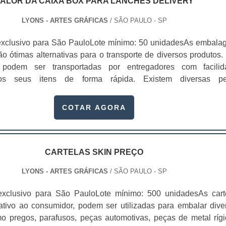
ALOR DA CAIXA BOX PARA LANCHES DELIVERY
LYONS - ARTES GRÁFICAS
/ SÃO PAULO - SP
exclusivo para São PauloLote mínimo: 50 unidadesAs embala
o ótimas alternativas para o transporte de diversos produtos. 
podem ser transportadas por entregadores com facilid
os seus itens de forma rápida. Existem diversas p
s, que dependendo da sua qualidade, o valor da caixa box 
very pode mudar.Essas embalagens são usadas em vários set
COTAR AGORA
como alimentício, farmacêutico e cosmético. Com a aquisição
seu produto terá mais valor, pois ele comprará algo que vai gar
ade e confiança.Benefícios das caixas boxUma das gra
compra de caixas personalizadas é a sua função de “divulg
CARTELAS SKIN PREÇO
is ela possibilita mostrar o seu telefone, site e outros contat
LYONS - ARTES GRÁFICAS
/ SÃO PAULO - SP
a embalagem. Além disso, elas são produzidas de acordo co
s do cliente, sem afetar o valor da caixa box para lan
exclusivo para São PauloLote mínimo: 500 unidadesAs cart
aixas box personalizadas oferecem uma série de vantagens 
rativo ao consumidor, podem ser utilizadas para embalar dive
 como:Menor custo na criação de panfletos e cartões;São fe
omo pregos, parafusos, peças automotivas, peças de metal rígi
 recicláveis;Design de alta sofisticação;Mantém sua aparência