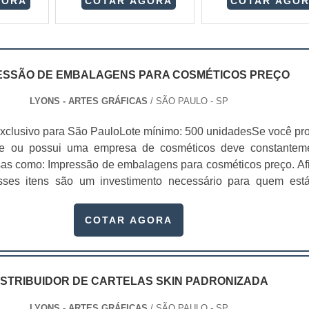
GORA
COTAR AGORA
COTAR AGO
ESSÃO DE EMBALAGENS PARA COSMÉTICOS PREÇO
LYONS - ARTES GRÁFICAS
/ SÃO PAULO - SP
xclusivo para São PauloLote mínimo: 500 unidadesSe você pr
te ou possui uma empresa de cosméticos deve constantem
sas como: Impressão de embalagens para cosméticos preço. Afi
sses itens são um investimento necessário para quem est
que, o mercado de cosméticos tem sido extremamente competit
alagens deixaram de ser apenas um invólucro desses pr...
COTAR AGORA
ISTRIBUIDOR DE CARTELAS SKIN PADRONIZADA
LYONS - ARTES GRÁFICAS
/ SÃO PAULO - SP