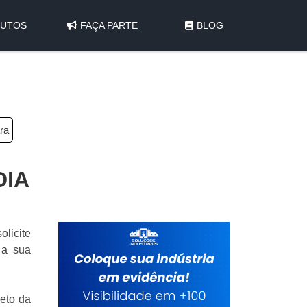
UTOS
FAÇA PARTE
BLOG
ra
DIA
licite
 a sua
leto da