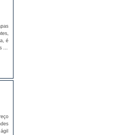
 das
es e
EMBALAGENS PARA FERRAMENTAS
very
SOLAPAS PARA EMBALAGENS
a do
apas
fone
tes,
SOLAPAS PREÇO
ntém
a, é
rtes
CARTELAS SKIN
s da
o na
mbém
ra o
CARTELAS SKIN PREÇO
tos,
 ser
CARTELAS BLISTER
nder
 por
IMPRESSÃO DE CATÁLOGOS
, de
IMPRESSÃO DE CATÁLOGOS PREÇO
to é
 das
IMPRESSÃO DE FOLDER
ntes
reço
para
ndes
IMPRESSÃO DE FOLDERS PREÇO
inda
ágil
fica