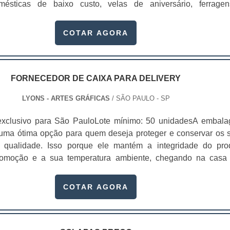
omésticas de baixo custo, velas de aniversário, ferrage
nsporte;Entre outras vantagens.Conheça a Lyons ArtesA Grá
ndidos em atacados.Este tipo de cartela pode ser produzid
abricante de caixa para delivery especializado, oferec
eriais: papel duplex, triplex e a gramatura, em sua maioria, var
COTAR AGORA
 folders e etiquetas personalizadas com alta qualida
mas. Com as cartelas skin é possível guardar os produtos de
para o seu público..
les fiquem expostos diretamente para os clientes. Dessa fo
r visualizá-los de maneira mais clara e saber exatamente o
ndo. Benefícios proporcionados pela utilizaçãoProteg
FORNECEDOR DE CAIXA PARA DELIVERY
vulgam a marca;Trazem bons resultados para o pont
LYONS - ARTES GRÁFICAS
/ SÃO PAULO - SP
 mais atenção; Entre outros. A proteção dos produtos é feita
lme plástico. Com isso, o cliente se depara com uma reação fí
exclusivo para São PauloLote mínimo: 50 unidadesA embal
qual o papel resinado da cartela e este plástico fazem um tip
 uma ótima opção para quem deseja proteger e conservar os 
o o material final. Por meio desta fusão é que o material obté
 qualidade. Isso porque ele mantém a integridade do pro
, responsável pela derivação do nome skin, que significa pel
comoção e a sua temperatura ambiente, chegando na casa
a com profissionalismo e ética A Gráfica Lyons oferece form
 sem sofrer danos. Para comprar embalagens de qualid
dos para que as embalagens sejam repletas de qualida
rnecedor de caixa para delivery.Essas embalagens são usada
COTAR AGORA
, sempre passando a melhor impressão para as empresas e 
ores da indústria, como alimentício, farmacêutico, cosmético, e
cartelas skin preço justo no mercado, são fabricadas pela Grá
gens das embalagens para deliveryEssas embalagens são fe
ara diversos produtos e são fabricadas com máquinas de úl
 recicláveis que mantém a integridade dos produtos e ajud