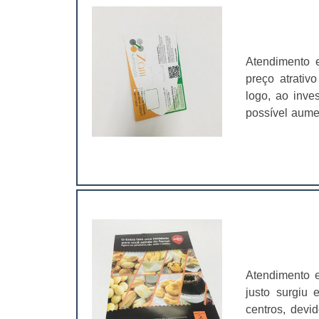
meio ambiente
embalagens pa
são entregue
oferecem uma
Atendimento 
consumidor no
preço atrativ
e outros cont
logo, ao inve
sua aparênci
possível aumen
GráficasA Gráf
marca estarão
produção de e
como cartelas
público, ofere
se atraiam m
alavancadas.A
qualquer pro
exemplo. O ac
modo que se e
presente em d
solapas, um
Atendimento e
itens:Saquin
justo surgiu
casa;Entre ou
centros, devi
são impressas