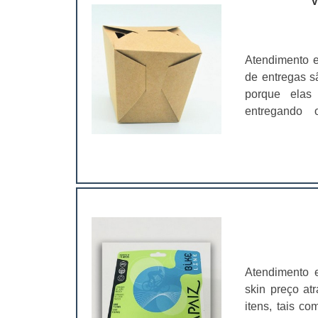
V
Atendimento 
de entregas sã
porque elas 
entregando 
personalizado
lanches deli
industriais, 
caixas box, o 
alta qualid
vantagens na 
ambulante”, po
sua empresa n
recomendaçõe
Atendimento 
delivery.As c
skin preço at
quem adquire,
itens, tais c
com materiais