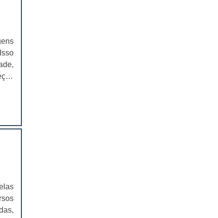
EMBALAGEM PARA SANDUICHE
NATURAL PREÇO
CAIXAS PARA EMBALAGENS DE
gens
COSMÉTICOS
Isso
ade,
EMBALAGENS CAIXAS PARA
COSMÉTICOS
eças
para
CAIXAS PARA PRODUTOS DELIVERY
ores
 das
CAIXAS PARA PRODUTOS DELIVERY
PREÇO
antir
ndes
COMPRAR CAIXAS PARA PRODUTOS
ador
DELIVERY
os da
VALOR DAS CAIXAS PARA PRODUTOS
m as
DELIVERY
ches
elas
para
EMBALAGEM PLÁSTICA PARA
rsos
FERRAMENTAS
itos
das,
 sem