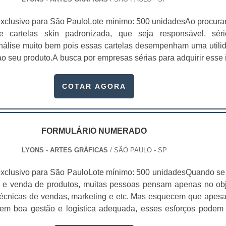
xclusivo para São PauloLote mínimo: 500 unidadesAo procura
 de cartelas skin padronizada, que seja responsável, sér
 análise muito bem pois essas cartelas desempenham uma utili
o seu produto.A busca por empresas sérias para adquirir esse 
, pois apenas organizações idôneas podem assegurar aos clie
 pontuais no fluxo de fabricação das cart...
COTAR AGORA
FORMULÁRIO NUMERADO
LYONS - ARTES GRÁFICAS
/ SÃO PAULO - SP
xclusivo para São PauloLote mínimo: 500 unidadesQuando se 
 e venda de produtos, muitas pessoas pensam apenas no obj
écnicas de vendas, marketing e etc. Mas esquecem que apesa
sem boa gestão e logística adequada, esses esforços podem
 Nesse quesito, o formulário numerado ganha um papel de dest