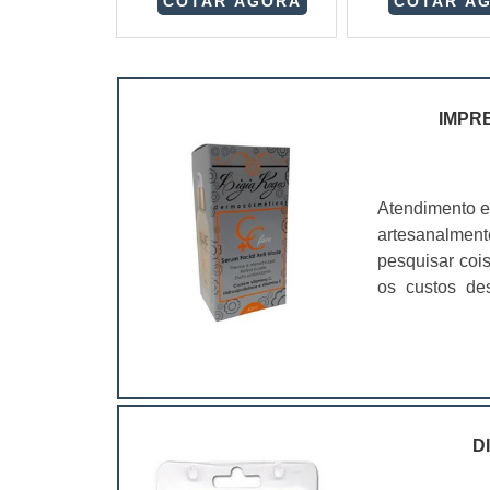
COTAR AGORA
COTAR A
IMPR
Atendimento e
artesanalmen
pesquisar coi
os custos de
ramo. Até por
assim, as emb
D