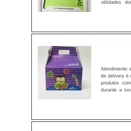
utilidades d
danos no tra
brinquedos ve
Lyons é um f
diferentes mat
embalagens,
200 a 400 gra
credibilidade 
maneira que e
eles vão pode
estão compra
produto; Di
vendas;Chamam
meio de um fi
Atendimento 
por calor, na 
de delivery é
fusão, formand
produtos com
“efeito pele”
durante a lo
inglês.Empres
consumidores
personaliza
procure um fo
sofisticação
diferentes set
clientes. As 
outros.Vanta
Lyon servem p
com materiais
geração. .