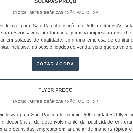
, já que não causam danos a natureza. Além disso, a entrega
SOLAPAS PREÇO
ra as empresas é feita de acordo com as exigências dos client
LYONS - ARTES GRÁFICAS
/ SÃO PAULO - SP
s no prazo combinado.As caixas personalizadas de deli
 série de benefícios para seus clientes, como:Confianç
exclusivo para São PauloLote mínimo: 500 unidadesAs sol
 seu produto;Ajuda na publicidade do negócio, divulgando tele
o são responsáveis por formar a primeira impressão dos clien
atos;Alta sofisticação;Menor custo na criação de panfletos;Ma
stir em solapas de qualidade, com uma empresa de confianç
a sem danos;Entre outras vantagens.Conheça a Lyons A
tar, inclusive, as possibilidades de venda, visto que os valore
ica Lyons é um fornecedor de caixa para delivery especializad
 presentes naquele material. Com as solapas, conhecidas ta
mbalagens e etiquetas personalizadas de alta qualidade pa
, é possível que os consumidores identifiquem melhor os produ
COTAR AGORA
cendo alta credibilidade para os consumidores..
ais e, como benefício para a empresa, as vendas podem
s solapas são extremamente práticas e funcionais para pre
duto e deixá-los em uma melhor exposição em gôndolas,
abamento das solapas para embalagem é perfeito e detalhado
FLYER PREÇO
ncaixe perfeitamente bem no que o cliente precisa. Elemen
LYONS - ARTES GRÁFICAS
/ SÃO PAULO - SP
iversos objetosA versatilidade é um dos principais benefícios
a vez que elas podem ser utilizadas com os segui
xclusivo para São PauloLote mínimo: 500 unidadesO flyer p
hos de alho; Saquinhos de bala; Bijuterias;Acessórios 
 em decorrência do desenvolvimento da publicidade em gra
tros. Gráfica respeitada no segmento que trabalhaAs solapas a
do a procura das empresas em anunciar de maneira rápida e 
 e elaboradas de maneira exclusiva e personalizada pela Grá