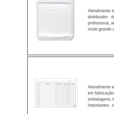
Atendimento e
distribuidor
profissional,
muito grande a
é fundamental
características
Atendimento e
em fabricação
embalagens, t
importantes, 
valer a pena.