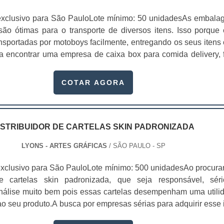
exclusivo para São PauloLote mínimo: 50 unidadesAs embala
são ótimas para o transporte de diversos itens. Isso porque 
nsportadas por motoboys facilmente, entregando os seus itens
ra encontrar uma empresa de caixa box para comida delivery, 
sa e encontre aquela que tem o melhor atendiment
as embalagens são usadas nos setores de alimentos, cosméti
COTAR AGORA
, entre outros. Com a aquisição dessas embalagens, o seu pro
m mais valor, pois o consumidor comprará algo que aparenta
de.Benefícios das caixas boxUma das grandes vantagen
xas personalizadas é a possibilidade de divulgar a sua empr
ISTRIBUIDOR DE CARTELAS SKIN PADRONIZADA
e, telefone, entre outros contatos na embalagem. Além disso, 
LYONS - ARTES GRÁFICAS
/ SÃO PAULO - SP
das seguindo as recomendações do cliente.As caixas
das oferecem uma série de vantagens para quem adqu
xclusivo para São PauloLote mínimo: 500 unidadesAo procura
sto com divulgação da empresa;São desenvolvidos com mater
 de cartelas skin padronizada, que seja responsável, sér
sign altamente sofisticado;Mantém a aparência intacta;Entre ou
 análise muito bem pois essas cartelas desempenham uma utili
nheça a Lyons ArtesA Gráfica Lyons é uma empresa de caixa
o seu produto.A busca por empresas sérias para adquirir esse 
delivery especialista em embalagens, etiquetas e fol
, pois apenas organizações idôneas podem assegurar aos clie
 de alta qualidade para os clientes, oferecendo alta credibili