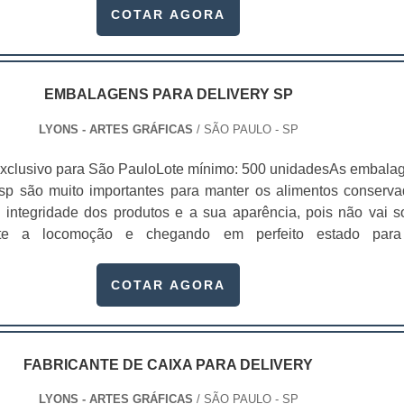
cas pontuais no fluxo de fabricação das cartelas, como:Us
COTAR AGORA
tos..
as de altíssima qualidade;Padronização de cores e qualidad
icação de verniz de qualidade certificada;Maior durabilidade
no mínimo 4 meses após a entrega;Acabamento de precisão
 podem ser utilizadas para embalar diversos itens, tais como pr
EMBALAGENS PARA DELIVERY SP
ças automotivas, peças de metal rígidas, velas de aniversá
LYONS - ARTES GRÁFICAS
/ SÃO PAULO - SP
inquedos, cosméticos, entre outros produtos variados que se 
odo geral, as cartelas skin padronizadas são utensílios fabric
xclusivo para São PauloLote mínimo: 500 unidadesAs embala
retamente acoplados às embalagens dos produtos e promover
 sp são muito importantes para manter os alimentos conserva
nalidade para serem posicionados em prateleiras e vitrine
integridade dos produtos e a sua aparência, pois não vai so
, utilizando as cartelas skin é possível acondicionar os prod
te a locomoção e chegando em perfeito estado par
e eles fiquem expostos diretamente para os seus clientes. E
as embalagens são muito usadas em diversos setores, 
a protegem, divulgam e conseguem trazer ótimos resultados pa
 alimentício, industrial, cosmético e farmacêutico. Além de se
COTAR AGORA
as.Isso ocorre porque, através delas é possível criar invólu
 a integridade dos produtos, existe também a possibilidad
gregar valor ao seu produto. Estes valores podem ser emocion
 o produto, melhorando a estética da embalagem e ajuda
eflexos práticos bastante objetivos como: Percepçã
a empresa, gastando menos com criação de cartões e panfleto
idade;Identidade;Personalidade;Fidelidad
 negócio.Vantagens das embalagens de deliveryAlém de mante
FABRICANTE DE CAIXA PARA DELIVERY
ação;Conveniência;Facilidade de uso.Em outras palavras, alé
m conservados, as empresas que produzem embalagens 
r um ótimo designer para compor o item, as cartelas 
LYONS - ARTES GRÁFICAS
/ SÃO PAULO - SP