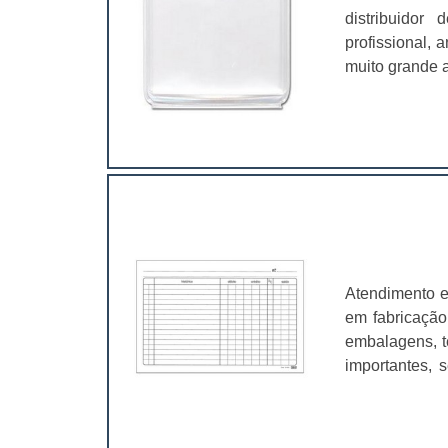
distribuidor
profissional,
muito grande a
é fundamental
características
Atendimento e
em fabricação
embalagens, t
importantes, 
valer a pena.
muito abrangen