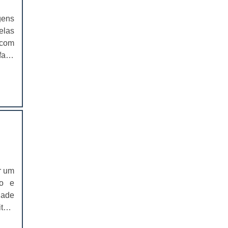
EMBALAGEM PARA SANDUICHE
NATURAL PREÇO
gens
elas
CAIXAS PARA EMBALAGENS DE
 com
COSMÉTICOS
faça
o e
EMBALAGENS CAIXAS PARA
COSMÉTICOS
cos,
duto
CAIXAS PARA PRODUTOS DELIVERY
 ter
s na
CAIXAS PARA PRODUTOS DELIVERY
PREÇO
esa,
elas
COMPRAR CAIXAS PARA PRODUTOS
 box
DELIVERY
ire,
r um
VALOR DAS CAIXAS PARA PRODUTOS
iais
io e
DELIVERY
tras
dade
 box
EMBALAGEM PLÁSTICA PARA
item
FERRAMENTAS
ders
ntes
dade