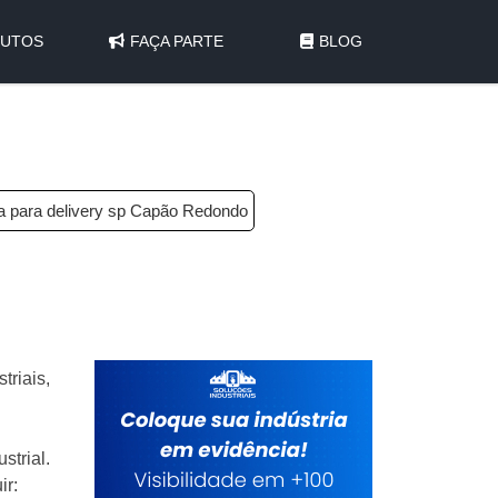
UTOS
FAÇA PARTE
BLOG
a para delivery sp Capão Redondo
triais,
strial.
ir: