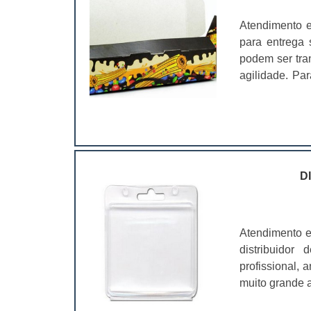
Atendimento 
para entrega 
podem ser tra
agilidade. Pa
uma pesqui
qualidade.Ess
farmacêuticos
será visto co
mais qualida
compra de cai
D
mostrando sit
são produzi
personaliza
Atendimento e
como:Baixo cu
distribuidor
recicláveis;De
profissional,
vantagens.Co
muito grande a
para comida 
é fundamental
personalizadas