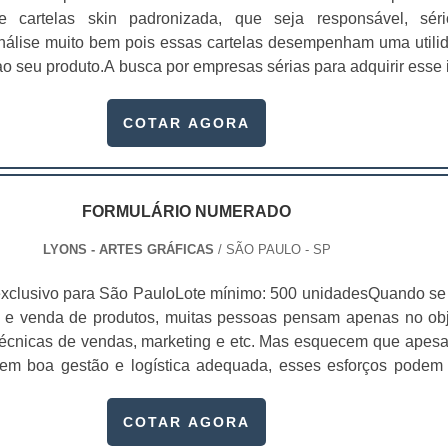
 de cartelas skin padronizada, que seja responsável, sér
 análise muito bem pois essas cartelas desempenham uma utili
o seu produto.A busca por empresas sérias para adquirir esse 
, pois apenas organizações idôneas podem assegurar aos clie
 pontuais no fluxo de fabricação das cart...
COTAR AGORA
FORMULÁRIO NUMERADO
LYONS - ARTES GRÁFICAS
/ SÃO PAULO - SP
xclusivo para São PauloLote mínimo: 500 unidadesQuando se 
 e venda de produtos, muitas pessoas pensam apenas no obj
écnicas de vendas, marketing e etc. Mas esquecem que apesa
sem boa gestão e logística adequada, esses esforços podem
 Nesse quesito, o formulário numerado ganha um papel de dest
te, pois este item, pode promover diversos ben...
COTAR AGORA