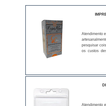
IMPR
Atendimento e
artesanalmen
pesquisar coi
os custos de
ramo. Até por
assim, as emb
D
Atendimento e