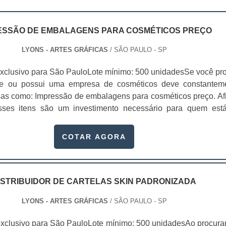
ESSÃO DE EMBALAGENS PARA COSMÉTICOS PREÇO
LYONS - ARTES GRÁFICAS
/ SÃO PAULO - SP
xclusivo para São PauloLote mínimo: 500 unidadesSe você pr
te ou possui uma empresa de cosméticos deve constantem
sas como: Impressão de embalagens para cosméticos preço. Afi
sses itens são um investimento necessário para quem est
que, o mercado de cosméticos tem sido extremamente competit
alagens deixaram de ser apenas um invólucro desses pr...
COTAR AGORA
ISTRIBUIDOR DE CARTELAS SKIN PADRONIZADA
LYONS - ARTES GRÁFICAS
/ SÃO PAULO - SP
xclusivo para São PauloLote mínimo: 500 unidadesAo procura