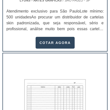
LYONS - ARTES GRÁFICAS
/ SÃO PAULO - SP
Atendimento exclusivo para São PauloLote mínimo:
500 unidadesAo procurar um distribuidor de cartelas
skin padronizada, que seja responsável, sério e
profissional, análise muito bem pois essas cartelas
desempenham uma utilidade muito grande ao seu
produto.A busca por empresas sérias para adquirir esse
COTAR AGORA
item é fundamental, pois apenas organizações idôneas
podem assegurar aos clientes características pontuais
no fluxo de fabricação das cart...