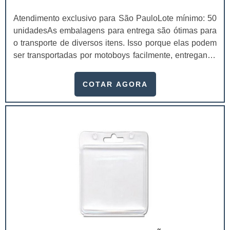
Atendimento exclusivo para São PauloLote mínimo: 50
unidadesAs embalagens para entrega são ótimas para
o transporte de diversos itens. Isso porque elas podem
ser transportadas por motoboys facilmente, entregando
os seus itens com agilidade. Para encontrar uma
empresa de caixa box para comida delivery, faça uma
COTAR AGORA
pesquisa e encontre aquela que tem o melhor
atendimento e qualidade.Essas embalagens são
usadas nos setores de alimentos, cosméticos,
farmacêuticos, entre outros. Com a aquisição dessas
embalagens, o seu produto será visto com mais valor,
pois o consumidor comprará algo que aparenta ter mais
qualidade.Benefícios das caixas boxUma das grandes
vantagens na compra de caixas personalizadas é a
possibilidade de divulgar a sua empresa, mostrando
site, telefone, entre outros contatos na embalagem.
Além disso, elas são produzidas seguindo as
recomendações do cliente.As caixas box