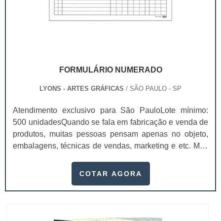
FORMULÁRIO NUMERADO
LYONS - ARTES GRÁFICAS
/ SÃO PAULO - SP
Atendimento exclusivo para São PauloLote mínimo:
500 unidadesQuando se fala em fabricação e venda de
produtos, muitas pessoas pensam apenas no objeto,
embalagens, técnicas de vendas, marketing e etc. Mas
esquecem que apesar de importantes, sem boa gestão
e logística adequada, esses esforços podem não valer
COTAR AGORA
a pena. Nesse quesito, o formulário numerado ganha
um papel de destaque muito abrangente, pois este item,
pode promover diversos ben...