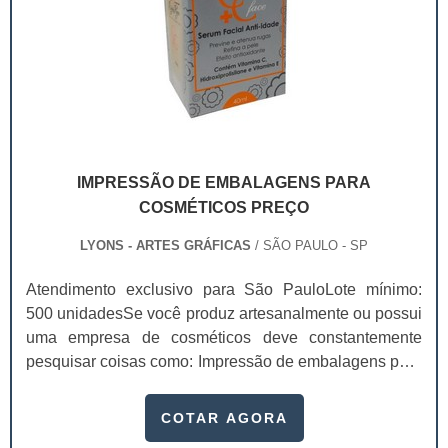
IMPRESSÃO DE EMBALAGENS PARA
COSMÉTICOS PREÇO
LYONS - ARTES GRÁFICAS
/ SÃO PAULO - SP
Atendimento exclusivo para São PauloLote mínimo:
500 unidadesSe você produz artesanalmente ou possui
uma empresa de cosméticos deve constantemente
pesquisar coisas como: Impressão de embalagens para
cosméticos preço. Afinal, os custos desses itens são
um investimento necessário para quem está no
COTAR AGORA
ramo. Até porque, o mercado de cosméticos tem sido