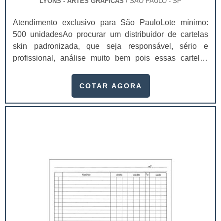
LYONS - ARTES GRÁFICAS
/ SÃO PAULO - SP
Atendimento exclusivo para São PauloLote mínimo:
500 unidadesAo procurar um distribuidor de cartelas
skin padronizada, que seja responsável, sério e
profissional, análise muito bem pois essas cartelas
desempenham uma utilidade muito grande ao seu
produto.A busca por empresas sérias para adquirir esse
COTAR AGORA
item é fundamental, pois apenas organizações idôneas
podem assegurar aos clientes características pontuais
no fluxo de fabricação das cart...