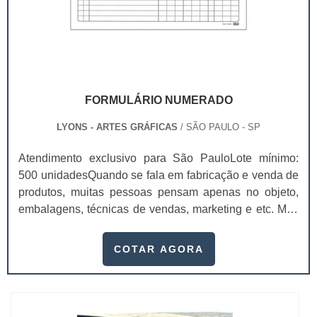
FORMULÁRIO NUMERADO
LYONS - ARTES GRÁFICAS
/ SÃO PAULO - SP
Atendimento exclusivo para São PauloLote mínimo:
500 unidadesQuando se fala em fabricação e venda de
produtos, muitas pessoas pensam apenas no objeto,
embalagens, técnicas de vendas, marketing e etc. Mas
esquecem que apesar de importantes, sem boa gestão
e logística adequada, esses esforços podem não valer
COTAR AGORA
a pena. Nesse quesito, o formulário numerado ganha
um papel de destaque muito abrangente, pois este item,
pode promover diversos ben...