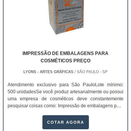
IMPRESSÃO DE EMBALAGENS PARA
COSMÉTICOS PREÇO
LYONS - ARTES GRÁFICAS
/ SÃO PAULO - SP
Atendimento exclusivo para São PauloLote mínimo:
500 unidadesSe você produz artesanalmente ou possui
uma empresa de cosméticos deve constantemente
pesquisar coisas como: Impressão de embalagens para
cosméticos preço. Afinal, os custos desses itens são
um investimento necessário para quem está no
COTAR AGORA
ramo. Até porque, o mercado de cosméticos tem sido