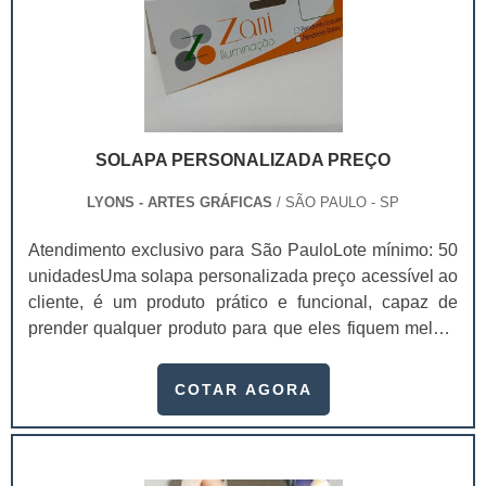
metragem para facilitar o manuseio, seja para a
organização de lojas, seja para produção de produtos
que utilizam etiquetas em suas embalagens.
SOLAPA PERSONALIZADA PREÇO
LYONS - ARTES GRÁFICAS
/ SÃO PAULO - SP
Atendimento exclusivo para São PauloLote mínimo: 50
unidadesUma solapa personalizada preço acessível ao
cliente, é um produto prático e funcional, capaz de
prender qualquer produto para que eles fiquem melhor
expostos em gôndolas nos supermercados, por
exemplo.Conhecidas também como “cartelas”, as
COTAR AGORA
solapas possuem diversas finalidades, principalmente
a de causar a primeira impressão nos clientes.Como
consequência, quem investir em solapas
personalizadas de qualidade e com um apelo vis.