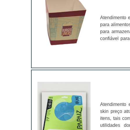
Atendimento 
para alimentos
para armazen
confiável par
pela divulgaçã
comunicação.C
panfletos e ca
Atendimento 
skin preço at
itens, tais c
utilidades d