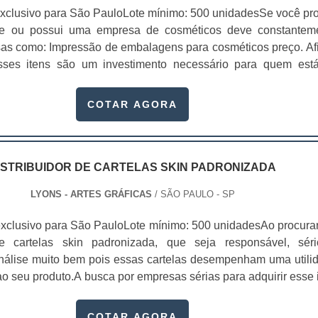
xclusivo para São PauloLote mínimo: 500 unidadesSe você pr
te ou possui uma empresa de cosméticos deve constantem
sas como: Impressão de embalagens para cosméticos preço. Afi
sses itens são um investimento necessário para quem est
que, o mercado de cosméticos tem sido extremamente competit
alagens deixaram de ser apenas um invólucro desses pr...
COTAR AGORA
ISTRIBUIDOR DE CARTELAS SKIN PADRONIZADA
LYONS - ARTES GRÁFICAS
/ SÃO PAULO - SP
xclusivo para São PauloLote mínimo: 500 unidadesAo procura
 de cartelas skin padronizada, que seja responsável, sér
 análise muito bem pois essas cartelas desempenham uma utili
o seu produto.A busca por empresas sérias para adquirir esse 
, pois apenas organizações idôneas podem assegurar aos clie
 pontuais no fluxo de fabricação das cart...
COTAR AGORA