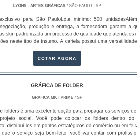
ma outra vantagem que as embalagens trazem tem relação c
LYONS - ARTES GRÁFICAS
/ SÃO PAULO - SP
gn. O produto acaba conquistando o consumidor por meio de
to mais profissional e um visual personalizado, como o de gra
exclusivo para São PauloLote mínimo: 500 unidadesAlé
ros benefícios notados do produtoPassa mais confianç
 negociação, produção e entrega, a fornecedora garante a 
trai mais o público alvo; Fortalece a imagem da empresa;Apel
las skin padronizada um processo de qualidade que atenda os 
ência mais profissional.Empresa com trabalhos de qualidad
rões neste tipo de insumo. A cartela possui uma versatilidad
 além de um alimento saboroso, é importante que as empr
is que garantem aos nossos clientes o melhor custo/benefício 
 com a entrega dos alimentos em boas condições de higie
 seus materiais. As cartelas skin branca em SP são utilizadas
COTAR AGORA
Com as embalagens para lanches preço atrativo da Gráfica Ly
s segmentos, seja na linha de produtos infantis, cosméti
rão garantia de serviço bem realizado..
ndustriais, encartelados, dentre outros. Entre os principais atri
ilmente perceptíveis gerados pelo des
dade;Conveniência;Facilidade de uso;Segurança;Conforto;Prot
GRÁFICA DE FOLDER
re outros.As cartelas são ideais para embalar produtos de men
GRAFICA MKT PRIME
/ SP
ue não necessitam de muita sofisticação, mas exigem qualida
 baixo. Entre os principais atributos mais facilmente perceptí
e folders é uma excelente opção para propagar os serviços de
 design estão a praticidade, conveniência, facilidade de 
rojeto social. Você pode colocar os folders dentro do
urança e proteção ao produto.O cliente percebe as cartelas 
o, distribuí-los em pontos estratégicos do comércio ou em feir
podem ser produzido em papel, duplex, triplex ou couchê, 
 que o serviço seja bem-feito, você vai contar com profissio
 em diversas gramaturas, assim como a bolha..