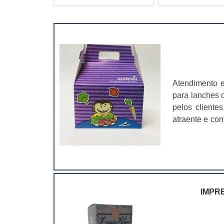
Atendimento 
para lanches d
pelos client
atraente e con
pela possibili
de comunicaçã
IMPR