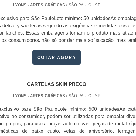
LYONS - ARTES GRÁFICAS
/ SÃO PAULO - SP
exclusivo para São PauloLote mínimo: 50 unidadesAs embala
 delivery são feitas segundo as exigências e medidas dos clie
ar lanches. Essas embalagens tornam o produto mais atraen
a os consumidores, não só por dar mais sofisticação, mas ta
o da sua empresa, mostrando o telefone e outros canais direto
om a embalagem personalizada, não será necessário investi
COTAR AGORA
rtões de divulgação da emp.
CARTELAS SKIN PREÇO
LYONS - ARTES GRÁFICAS
/ SÃO PAULO - SP
exclusivo para São PauloLote mínimo: 500 unidadesAs cart
rativo ao consumidor, podem ser utilizadas para embalar dive
omo pregos, parafusos, peças automotivas, peças de metal rígi
omésticas de baixo custo, velas de aniversário, ferrage