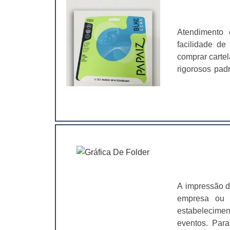
essencial. U
apelo do desi
aparência mui
Atendimento 
marcas. Out
facilidade de
consumidor; A
comprar carte
design; Apar
rigorosos pad
mercadoMuito
linhas de papé
preocupem-se
você produzir
conservação. 
mais variado
os clientes te
automotivos, i
mais fac
estão:Pratici
ao produto;Ent
quantidades q
valor unitário
A impressão d
gerados pelo
empresa ou p
conforto, seg
estabeleciment
branca em SP 
eventos. Para
ser produzido