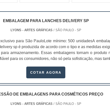
EMBALAGEM PARA LANCHES DELIVERY SP
LYONS - ARTES GRÁFICAS
/ SÃO PAULO - SP
exclusivo para São PauloLote mínimo: 500 unidadesA embal
elivery sp é produzida de acordo com o tipo e as medidas exig
es para armazenamento. Essas embalagens tornam o produto 
fiável para os consumidores, não só pela sofisticação, mas ta
dade de divulgar sua empresa, mostrando o telefone e outros ca
o.Com a embalagem personalizada, não se...
COTAR AGORA
ESSÃO DE EMBALAGENS PARA COSMÉTICOS PREÇO
LYONS - ARTES GRÁFICAS
/ SÃO PAULO - SP