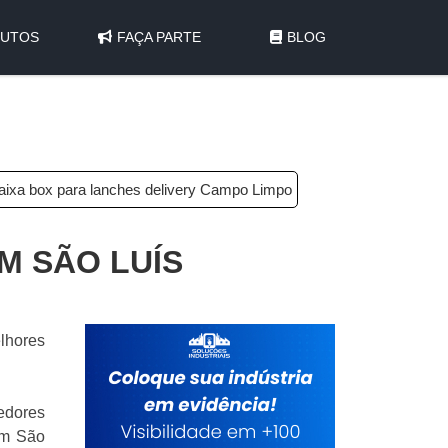
UTOS
FAÇA PARTE
BLOG
aixa box para lanches delivery Campo Limpo
M SÃO LUÍS
lhores
cedores
im São