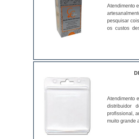
Atendimento e
artesanalmen
pesquisar coi
os custos de
ramo. Até por
assim, as emb
D
Atendimento e
distribuidor
profissional,
muito grande a
é fundamental
características