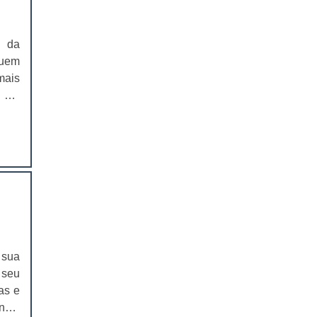
om o
 uma
EMBALAGENS PARA FERRAMENTAS
ndes
m da
SOLAPAS PARA EMBALAGENS
a ao
quem
o no
mais
SOLAPAS PREÇO
e no
e em
esas
CARTELAS SKIN
para
ne e
 nos
ons,
CARTELAS SKIN PREÇO
cos,
butos
CARTELAS BLISTER
ign
eção
IMPRESSÃO DE CATÁLOGOS
ores
IMPRESSÃO DE CATÁLOGOS PREÇO
de e
veis
 sua
IMPRESSÃO DE FOLDER
uso,
 seu
skin
as e
IMPRESSÃO DE FOLDERS PREÇO
pode
nais