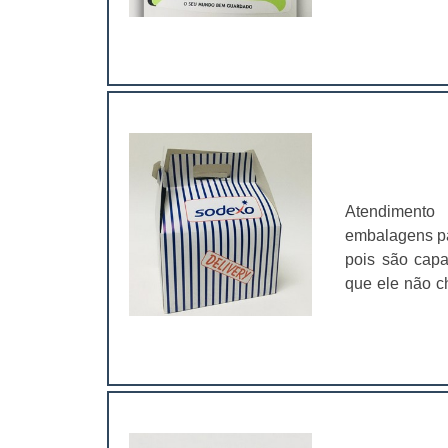
brinquedos ve
diferentes mat
200 a 400 gra
maneira que e
eles vão pode
estão compra
produto; Di
vendas;Chamam
meio de um fi
Atendimento
por calor, na 
embalagens pa
fusão, formand
pois são cap
“efeito pele”
que ele não c
inglês.Empres
uso de embala
personaliza
intacto nas m
sofisticação
embalagem ta
clientes. As 
com o seu us
Lyon servem p
vir a contami
geração. .
desenvolve