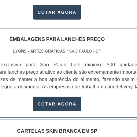
ndidos em atacados.Este tipo de cartela pode ser produzid
eriais: papel duplex, triplex e a gramatura, em sua maioria, var
COTAR AGORA
mas. Com as cartelas skin é possível guardar os produtos de
les fiquem expostos diretamente para os clientes. Dessa fo
r visualizá-los de maneira mais clara e saber exatamente o
ndo. Benefícios proporcionados pela utilizaçãoProteg
EMBALAGENS PARA LANCHES PREÇO
vulgam a marca;Trazem bons resultados para o pont
LYONS - ARTES GRÁFICAS
/ SÃO PAULO - SP
 mais atenção; Entre outros. A proteção dos produtos é feita
lme plástico. Com isso, o cliente se depara com uma reação fí
 exclusivo para São Paulo Lote mínimo: 500 unidad
qual o papel resinado da cartela e este plástico fazem um tip
ra lanches preço atrativo ao cliente são extremamente importa
o o material final. Por meio desta fusão é que o material obté
azes de manter a boa aparência do alimento, fazendo assim
, responsável pela derivação do nome skin, que significa pel
hegue a desmontar.As empresas que trabalham com delivery, f
a com profissionalismo e ética A Gráfica Lyons oferece form
gens para lanche preço é algo primordial, pois o produto che
dos para que as embalagens sejam repletas de qualida
ãos do consumidor e conservará a sua aparência. Além diss
COTAR AGORA
, sempre passando a melhor impressão para as empresas e 
mbém pode oferecer uma maior proteção para o produto, po
cartelas skin preço justo no mercado, são fabricadas pela Grá
o eles não ficam expostos a nenhum elemento externo que p
ara diversos produtos e são fabricadas com máquinas de úl
ná-los. Nesta ocasião, contar com uma empresa experiente e
 as embalagens de acordo com o tamanho do produt
CARTELAS SKIN BRANCA EM SP