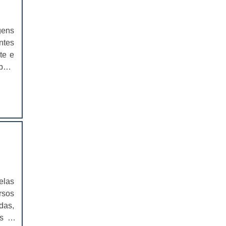
EMBALAGEM PARA SANDUICHE
NATURAL PREÇO
gens
CAIXAS PARA EMBALAGENS DE
ntes
COSMÉTICOS
te e
mbém
EMBALAGENS CAIXAS PARA
COSMÉTICOS
s de
r em
CAIXAS PARA PRODUTOS DELIVERY
CAIXAS PARA PRODUTOS DELIVERY
PREÇO
COMPRAR CAIXAS PARA PRODUTOS
DELIVERY
VALOR DAS CAIXAS PARA PRODUTOS
elas
DELIVERY
rsos
EMBALAGEM PLÁSTICA PARA
das,
FERRAMENTAS
ns e